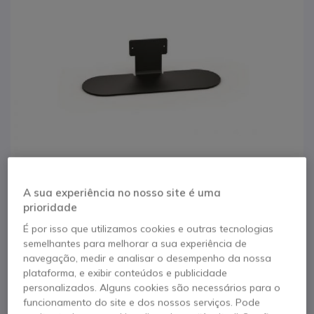
A sua experiência no nosso site é uma
prioridade
1
2
3
É por isso que utilizamos cookies e outras tecnologias
Suporte de mesa
Saltar para o início da Galeria de imagens
semelhantes para melhorar a sua experiência de
navegação, medir e analisar o desempenho da nossa
Jabra Panacast 50
plataforma, e exibir conteúdos e publicidade
VBS
personalizados. Alguns cookies são necessários para o
funcionamento do site e dos nossos serviços. Pode