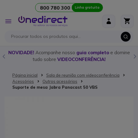
800 780 300
Linha gratuita
Ir para o Conteúdo
Alternar
Nav
o
NOVIDADE!
Acompanhe nosso
guia completo
e domine
tudo sobre
VIDEOCONFERÊNCIA!
Página inicial
Sala de reunião com videoconferência
Acessórios
Outros acessórios
Suporte de mesa Jabra Panacast 50 VBS
Saltar para o final da Galeria de imagens