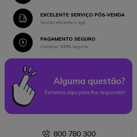
EXCELENTE SERVIÇO PÓS-VENDA
Icon
Gestão eficiente e ágil
PAGAMENTO SEGURO
Icon
Compras 100% seguras
Alguma questão?
Estamos aqui para lhe responder!
800 780 300
icon