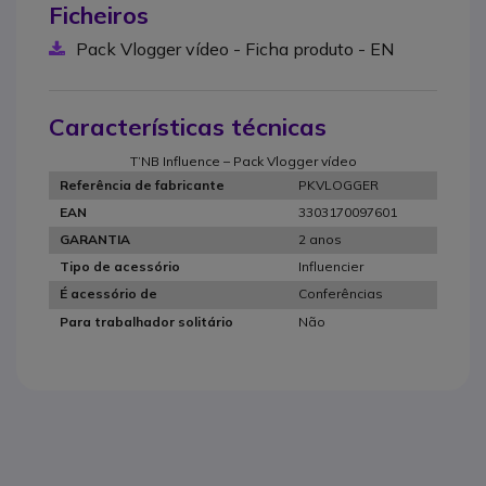
Ficheiros
Pack Vlogger vídeo - Ficha produto - EN
Características técnicas
T’NB Influence – Pack Vlogger vídeo
PKVLOGGER
Referência de fabricante
3303170097601
EAN
2 anos
GARANTIA
Influencier
Tipo de acessório
Conferências
É acessório de
Não
Para trabalhador solitário