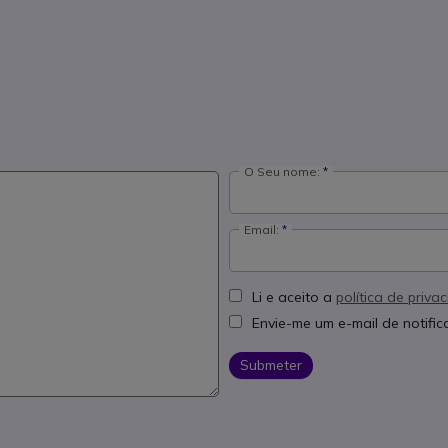
O Seu nome:
Email:
Li e aceito a
política de priva
Envie-me um e-mail de notifi
Submeter