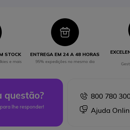
con
Icon
EXCELE
EM STOCK
ENTREGA EM 24 A 48 HORAS
lkies e mais
95% expedições no mesmo dia
Gest
 questão?
800 780 30
icon
para lhe responder!
icon
Ajuda Onlin