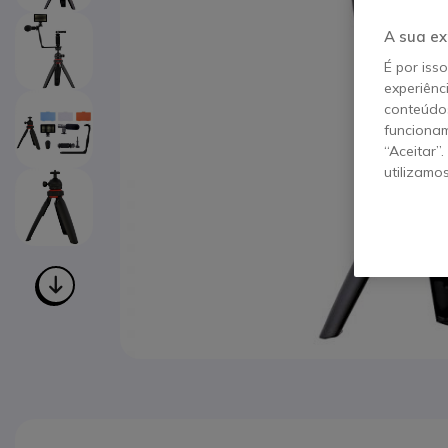
A sua ex
É por iss
experiênc
conteúdos
funcionam
“Aceitar”
utilizamo
Saltar para o início da Galeria de imagens