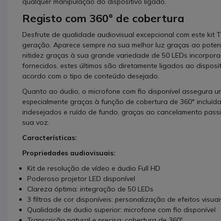
qualquer manipulação do dispositivo ligado.
Registo com 360° de cobertura
Desfrute de qualidade audiovisual excepcional com este kit 
geração. Aparece sempre na sua melhor luz graças ao potent
nitidez graças à sua grande variedade de 50 LEDs incorporado
fornecidos, estes últimos são diretamente ligados ao disposit
acordo com o tipo de conteúdo desejado.
Quanto ao áudio, o microfone com fio disponível assegura u
especialmente graças à função de cobertura de 360° incluída.
indesejados e ruído de fundo, graças ao cancelamento passi
sua voz.
Características:
Propriedades audiovisuais:
Kit de resolução de vídeo e áudio Full HD
Poderoso projetor LED disponível
Clareza óptima: integração de 50 LEDs
3 filtros de cor disponíveis: personalização de efeitos visuai
Qualidade de áudio superior: microfone com fio disponível
Transcrição natural e precisa: cobertura de 360º