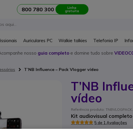
Linha
800 780 300
gratuita
issionais
Auriculares PC
Walkie talkies
Telefonia IP
Info
Acompanhe nosso
guia completo
e domine tudo sobre
VIDEOC
essórios
T’NB Influence – Pack Vlogger vídeo
T’NB Influ
vídeo
Referência produto: TNBVLOGPACK /
Kit audiovisual completo
5 de 1 Avaliações