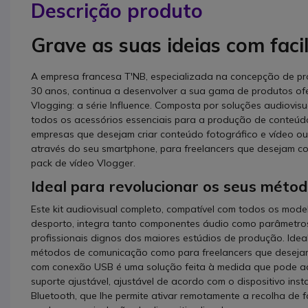
Descrição produto
Grave as suas ideias com faci
A empresa francesa T'NB, especializada na concepção de prod
30 anos, continua a desenvolver a sua gama de produtos 
Vlogging: a série Influence. Composta por soluções audiovis
todos os acessórios essenciais para a produção de conteúdo
empresas que desejam criar conteúdo fotográfico e vídeo ou 
através do seu smartphone, para freelancers que desejam come
pack de vídeo Vlogger.
Ideal para revolucionar os seus méto
Este kit audiovisual completo, compatível com todos os mod
desporto, integra tanto componentes áudio como parâmetros 
profissionais dignos dos maiores estúdios de produção. Ide
métodos de comunicação como para freelancers que desejam p
com conexão USB é uma solução feita à medida que pode ad
suporte ajustável, ajustável de acordo com o dispositivo ins
Bluetooth, que lhe permite ativar remotamente a recolha de f