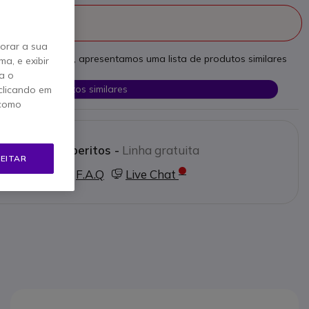
fabricado
horar a sua
as necessidades, apresentamos uma lista de produtos similares
a, e exibir
a o
Ver produtos similares
clicando em
 como
e os nossos peritos -
Linha gratuita
EITAR
0 780 300
F.A.Q
Live Chat