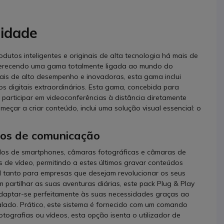
lidade
utos inteligentes e originais de alta tecnologia há mais de
oferecendo uma gama totalmente ligada ao mundo do
uais de alto desempenho e inovadoras, esta gama inclui
s digitais extraordinários. Esta gama, concebida para
participar em videoconferências à distância diretamente
çar a criar conteúdo, inclui uma solução visual essencial: o
dos de comunicação
elos de smartphones, câmaras fotográficas e câmaras de
de vídeo, permitindo a estes últimos gravar conteúdos
al tanto para empresas que desejam revolucionar os seus
artilhar as suas aventuras diárias, este pack Plug & Play
aptar-se perfeitamente às suas necessidades graças ao
talado. Prático, este sistema é fornecido com um comando
otografias ou vídeos, esta opção isenta o utilizador de