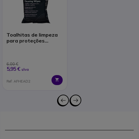
Toalhitas de limpeza
para proteções
auditivas
6,00 €
5,95 €
s/iva
Ref: AFHEAD2