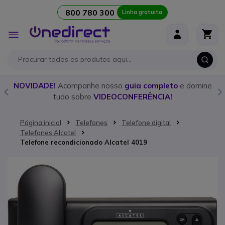
800 780 300
Linha gratuita
Ir para o Conteúdo
Alternar
Nav
o
NOVIDADE!
Acompanhe nosso
guia completo
e domine
tudo sobre
VIDEOCONFERÊNCIA!
Página inicial
Telefones
Telefone digital
Telefones Alcatel
Telefone recondicionado Alcatel 4019
Saltar para o final da Galeria de imagens