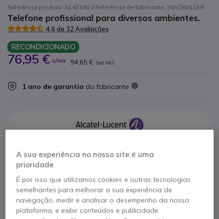
Referência produto: AL4019G // Referência de fabricante: 3GV26011AB
Telefone profissional para diversos ambientes.
4.6 de 32 Avaliações
RECONDICIONADO
76,95 €
s/iva
94,65 €
Iva Incl.
1 ano de garantia
do fabricante
Características principais
A sua experiência no nosso site é uma
prioridade
Ecrã preto e branco com 1 linha de 20 caracteres
6 teclas de função personalizáveis
com LED
É por isso que utilizamos cookies e outras tecnologias
Modo altifalante
para conferências e reuniões
semelhantes para melhorar a sua experiência de
Funções telefónicas clássicas para
produtividade
navegação, medir e analisar o desempenho da nossa
Tecla de navegação intuitiva
plataforma, e exibir conteúdos e publicidade
Mostrar mais