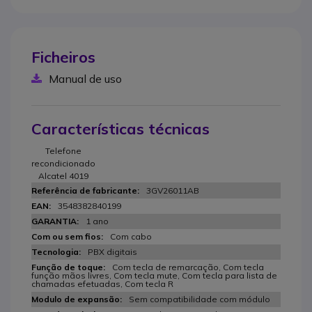
Ficheiros
Manual de uso
Características técnicas
Telefone
recondicionado
Alcatel 4019
3GV26011AB
3548382840199
1 ano
Com cabo
PBX digitais
Com tecla de remarcação, Com tecla
função mãos livres, Com tecla mute, Com tecla para lista de
chamadas efetuadas, Com tecla R
Sem compatibilidade com módulo