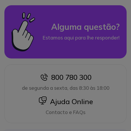
Alguma questão?
Estamos aqui para lhe responder!
800 780 300
icon
de segunda a sexta, das 8:30 às 18:00
icon
Ajuda Online
Contacto e FAQs