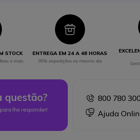
con
Icon
EXCELE
EM STOCK
ENTREGA EM 24 A 48 HORAS
lkies e mais
95% expedições no mesmo dia
Gest
 questão?
800 780 30
icon
para lhe responder!
icon
Ajuda Onlin