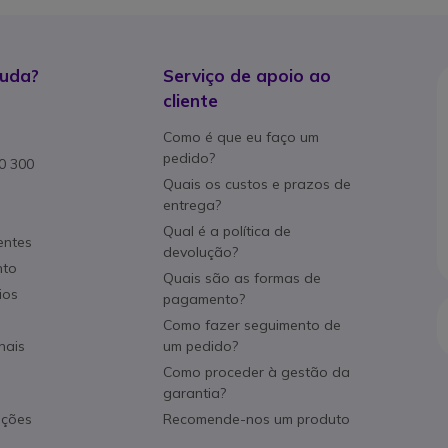
juda?
Serviço de apoio ao
cliente
Como é que eu faço um
pedido?
80 300
Quais os custos e prazos de
entrega?
Qual é a política de
entes
devolução?
nto
Quais são as formas de
ios
pagamento?
Como fazer seguimento de
nais
um pedido?
Como proceder à gestão da
garantia?
ações
Recomende-nos um produto