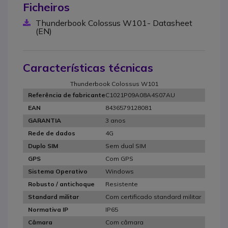
Ficheiros
Thunderbook Colossus W101- Datasheet
(EN)
Características técnicas
Thunderbook Colossus W101
C1021P09A08A4S07AU
Referência de fabricante
8436579128081
EAN
3 anos
GARANTIA
4G
Rede de dados
Sem dual SIM
Duplo SIM
Com GPS
GPS
Windows
Sistema Operativo
Resistente
Robusto / antichoque
Com certificado standard militar
Standard militar
IP65
Normativa IP
Com câmara
Câmara