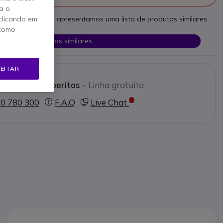
a o
as necessidades, apresentamos uma lista de produtos similares
clicando em
 como
Ver produtos similares
EITAR
e os nossos peritos -
Linha gratuita
0 780 300
F.A.Q
Live Chat