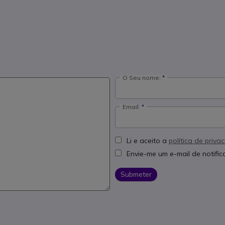
O Seu nome:
Email:
Li e aceito a
política de priva
Envie-me um e-mail de notifi
Submeter