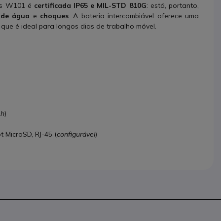
sus W101 é
certificada IP65 e MIL-STD 810G
: está, portanto,
 de água
e
choques
. A bateria intercambiável oferece uma
 que é ideal para longos dias de trabalho móvel.
Ah
)
t MicroSD, RJ-45 (
configurável
)