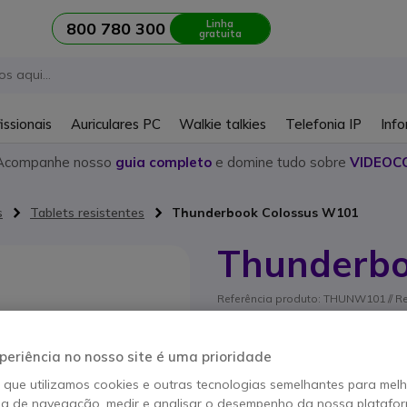
Linha
800 780 300
gratuita
issionais
Auriculares PC
Walkie talkies
Telefonia IP
Info
Acompanhe nosso
guia completo
e domine tudo sobre
VIDEOC
s
Tablets resistentes
Thunderbook Colossus W101
Thunderbo
Referência produto: THUNW101 // R
Tablete robusta de 10,1
concebida para resistir 
periência no nosso site é uma prioridade
o que utilizamos cookies e outras tecnologias semelhantes para mel
Este produto já não é 
ia de navegação, medir e analisar o desempenho da nossa plataform