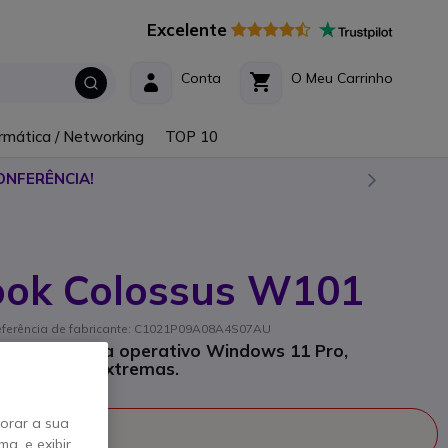
Excelente
Conta
O Meu Carrinho
rmática / Networking
TOP 10
ONFERÊNCIA!
ok Colossus W101
eferência de fabricante: C1021P09A08A4S07AU
'' com sistema operativo Windows 11 Pro,
a condições extremas.
horar a sua
fabricado
a, e exibir