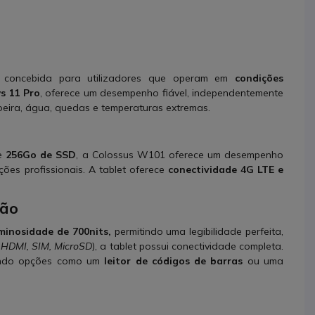
 concebida para utilizadores que operam em
condições
s 11 Pro
, oferece um desempenho fiável, independentemente
 poeira, água, quedas e temperaturas extremas.
e
256Go de SSD
, a Colossus W101 oferece um desempenho
ões profissionais. A tablet oferece
conectividade 4G LTE e
ção
minosidade de 700nits,
permitindo uma legibilidade perfeita,
 HDMI, SIM, MicroSD
), a tablet possui conectividade completa.
nando opções como um
leitor de códigos de barras
ou uma