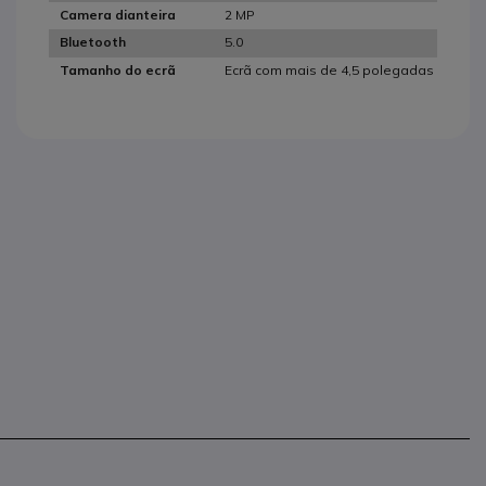
2 MP
Camera dianteira
5.0
Bluetooth
Ecrã com mais de 4,5 polegadas
Tamanho do ecrã