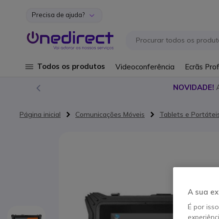
Precisa de ajuda?
Ir para o Conteúdo
Todos os produtos
Videoconferência
Ecrãs Prof
NOVIDADE!
Página inicial
Comunicações Móveis
Tablets e Portátei
Saltar para o final da Galeria de imagens
A sua ex
É por iss
experiênc