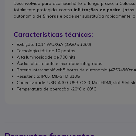
Desenvolvida para acompanhá-lo a longo prazo, a Colos
totalmente protegida contra
infiltrações de poeira
,
jatos
autonomia de
5 horas
e pode ser substituída rapidamente, o
Características técnicas:
Exibição: 10,1" WUXGA (
1920 x 1200
)
Tecnologia tátil de 10 pontos
Alta luminosidade de 700 nits
Áudio: alto-falante e microfone integrados
Bateria intercambiável: 5 horas de autonomia (
4750+860m
Resistência: IP65, MIL-STD 810G
Conectividade: USB-A 3.0, USB-C 3.0, Mini HDMI, slot SIM, slo
Temperatura de operação -20°C a 60°C