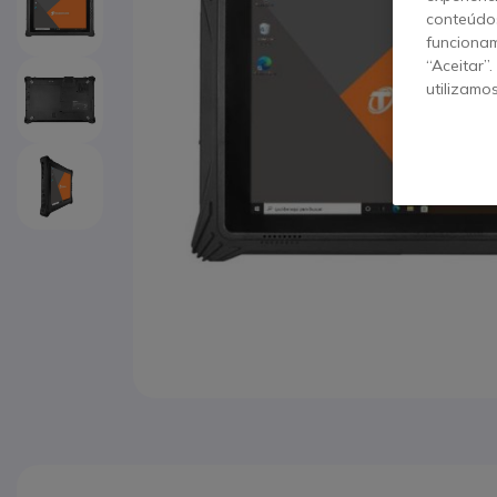
conteúdos
funcionam
“Aceitar”
utilizamo
Saltar para o início da Galeria de imagens