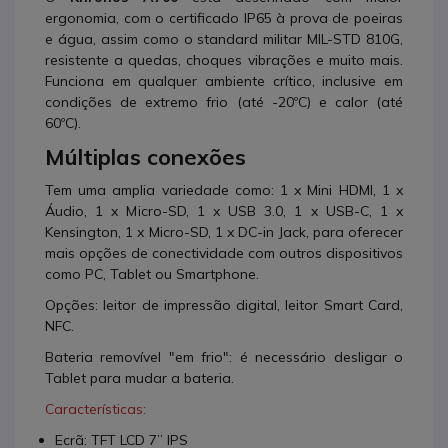
ergonomia, com o certificado IP65 à prova de poeiras
e água, assim como o standard militar MIL-STD 810G,
resistente a quedas, choques vibrações e muito mais.
Funciona em qualquer ambiente crítico, inclusive em
condições de extremo frio (até -20ºC) e calor (até
60ºC).
Múltiplas conexões
Tem uma amplia variedade como:
1 x Mini HDMI, 1 x
Áudio, 1 x Micro-SD, 1 x USB 3.0, 1 x USB-C, 1 x
Kensington, 1 x Micro-SD, 1 x DC-in Jack
,
para oferecer
mais opções de conectividade com outros dispositivos
como PC, Tablet ou Smartphone.
Opções: leitor de impressão digital, leitor Smart Card,
NFC.
Bateria removível "em frio": é necessário desligar o
Tablet para mudar a bateria.
Características:
Ecrã: TFT LCD 7” IPS