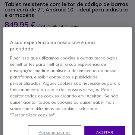
Tablet resistente com leitor de código de barras
com ecrã de 7", Android 10 - ideal para indústria
e armazéns
849,95 €
s/iva
1045,44 €
Iva Incl.
Qtd
ADICIONAR AO CARRINHO
A sua experiência no nosso site é uma
prioridade
ORÇAMENTO EM 4 HORAS
É por isso que utilizamos cookies e outras tecnologias
semelhantes para melhorar a sua experiência de
Esgotado
navegação, medir e analisar o desempenho da nossa
plataforma, e exibir conteúdos e publicidade
personalizados. Alguns cookies são necessários para o
2 anos de garantia
do fabricante
funcionamento do site e dos nossos serviços. Pode
aceitar todos os cookies clicando em “Aceitar”. Se não
quiser aceitar todos os cookies ou quiser saber mais
sobre como utilizamos os cookies, selecione
"Personalizar cookies".
Características principais
Personalizar os
ACEITAR
Tablet ultra resistente com ecrã de 7” Full HD