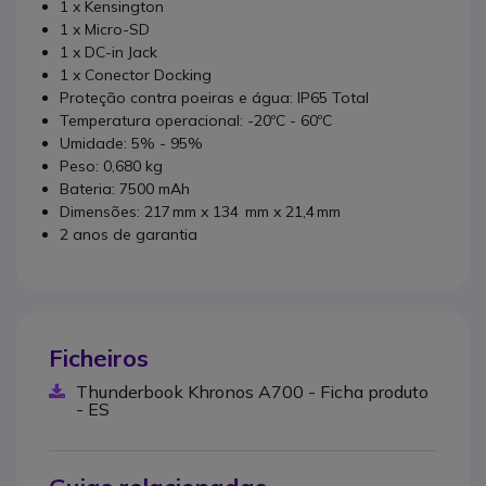
1 x Kensington
1 x Micro-SD
1 x DC-in Jack
1 x Conector Docking
Proteção contra poeiras e água: IP65 Total
Temperatura operacional: -20ºC - 60ºC
Umidade: 5% - 95%
Peso: 0,680 kg
Bateria: 7500 mAh
Dimensões:
217 mm x 134 mm x 21,4 mm
2 anos de garantia
Ficheiros
Thunderbook Khronos A700 - Ficha produto
- ES