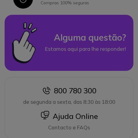
Compras 100% seguras
Alguma questão?
Estamos aqui para lhe responder!
800 780 300
icon
de segunda a sexta, das 8:30 às 18:00
icon
Ajuda Online
Contacto e FAQs