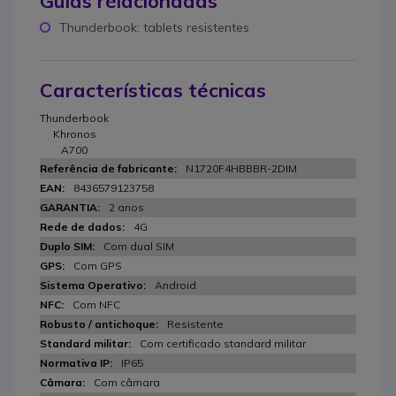
Guias relacionadas
Thunderbook: tablets resistentes
Características técnicas
Thunderbook
Khronos
A700
N1720F4HBBBR-2DIM
8436579123758
2 anos
4G
Com dual SIM
Com GPS
Android
Com NFC
Resistente
Com certificado standard militar
IP65
Com câmara