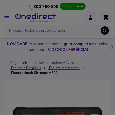
800 780 300
Linha gratuita
Ir para o Conteúdo
Alternar
Nav
o
NOVIDADE!
Acompanhe nosso
guia completo
e domine
tudo sobre
VIDEOCONFERÊNCIA!
Página inicial
Comunicações Móveis
Tablets e Portáteis
Tablets resistentes
Thunderbook Khronos A700
Saltar para o final da Galeria de imagens