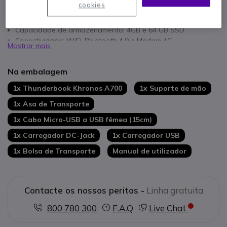
cookies
Ecrã com 1000 nits legível sobre a luz solar
Sistema Operativo: Android 10
Capacidade de armazenamento: 4GB e 64 GB SSD
Conectividade: WiFi, Bluetooth 4.0 e Modem 4G
Mostrar mais
Câmara frontal 5 MP e posterior 13 MP
Norma IP65 com proteção contra poeiras e água
Na embalagem
Cumpre com a norma militar MIL-STD 810G
Leitor de código de barras
1x Thunderbook Khronos A700
1x Suporte de mão
Ideal para ambientes industriais
1x Asa de Transporte
1x Cabo Micro-USB a USB fêmea (15cm)
1x Carregador DC-Jack
1x Carregador USB
1x Bolsa de Transporte
Manual de utilizador
Contacte os nossos peritos -
Linha gratuita
800 780 300
F.A.Q
Live Chat