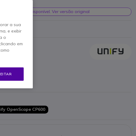
 €
Iva Incl.
ondicionada indisponível. Ver versão original
horar a sua
icante
a, e exibir
a o
clicando em
 como
EITAR
 LED
menus
xtensão
Unify OpenScape CP600