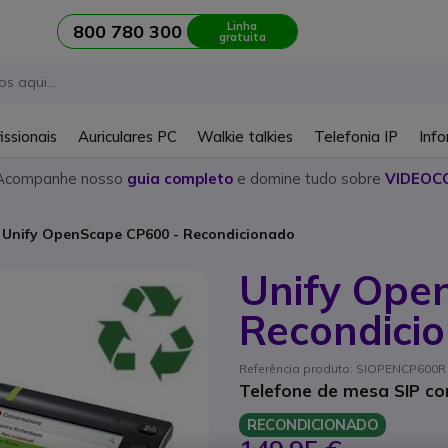
Linha
800 780 300
gratuita
issionais
Auriculares PC
Walkie talkies
Telefonia IP
Info
Acompanhe nosso
guia completo
e domine tudo sobre
VIDEOC
Unify OpenScape CP600 - Recondicionado
Unify Ope
Recondici
Referência produto: SIOPENCP600R /
Telefone de mesa SIP com
RECONDICIONADO