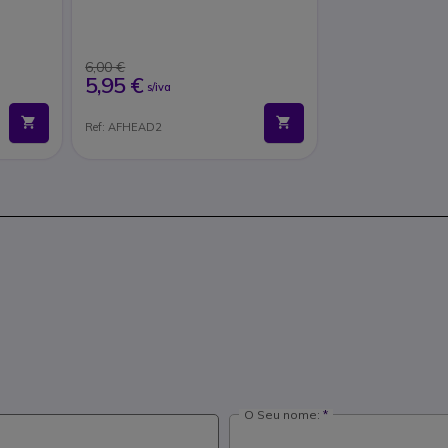
6,00 €
5,95 €
s/iva
Ref: AFHEAD2
O Seu nome: