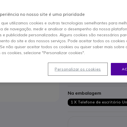
149,95 €
s/iva
184,44
Versão rec
periência no nosso site é uma prioridade
o que utilizamos cookies e outras tecnologias semelhantes para mel
1 ano de garantia
do fabr
ia de navegação, medir e analisar o desempenho da nossa plataform
 e publicidade personalizados. Alguns cookies são necessários par
ento do site e dos nossos serviços. Pode aceitar todos os cookies 
Características principais
. Se não quiser aceitar todos os cookies ou quiser saber mais sobre
Ecrã colorido
4,3"
s os cookies, selecione "Personalizar cookies".
Bluetooth 4.1
Interface
NFC, cartão SD
Personalizar os cookies
AC
5 botões programáveis com
4 teclas de navegação
nos 
Mostrar mais
Ethernet 10/100/1000
Suporta até
4 módulos de e
Na embalagem
Produto recondicionado
1 X Telefone de escritório 