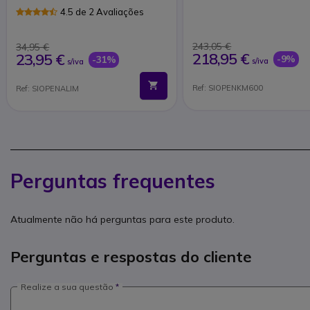
4.5 de 2 Avaliações
243,05 €
34,95 €
218,95 €
23,95 €
-9%
-31%
s/iva
s/iva
Ref: SIOPENKM600
Ref: SIOPENALIM
Perguntas frequentes
Atualmente não há perguntas para este produto.
Perguntas e respostas do cliente
Realize a sua questão