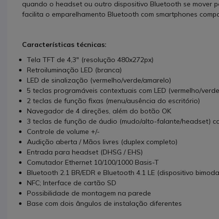
quando o headset ou outro dispositivo Bluetooth se mover p
facilita o emparelhamento Bluetooth com smartphones compat
Características técnicas:
Tela TFT de 4,3" (resolução 480x272px)
Retroiluminação LED (branca)
LED de sinalização (vermelho/verde/amarelo)
5 teclas programáveis contextuais com LED (vermelho/verde
2 teclas de função fixas (menu/ausência do escritório)
Navegador de 4 direções, além do botão OK
3 teclas de função de áudio (mudo/alto-falante/headset) 
Controle de volume +/-
Audição aberta / Mãos livres (duplex completo)
Entrada para headset (DHSG / EHS)
Comutador Ethernet 10/100/1000 Basis-T
Bluetooth 2.1 BR/EDR e Bluetooth 4.1 LE (dispositivo bimoda
NFC; Interface de cartão SD
Possibilidade de montagem na parede
Base com dois ângulos de instalação diferentes