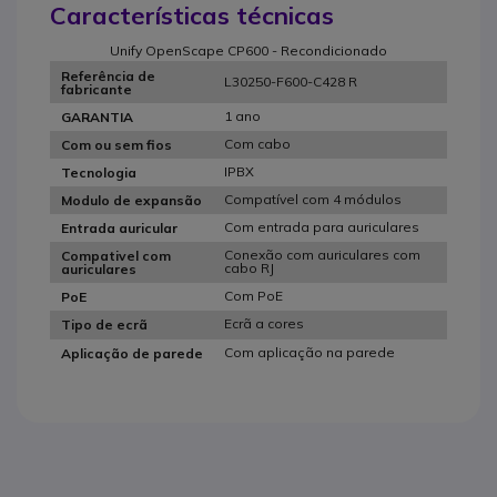
Características técnicas
Unify OpenScape CP600 - Recondicionado
Referência de
L30250-F600-C428 R
fabricante
1 ano
GARANTIA
Com cabo
Com ou sem fios
IPBX
Tecnologia
Compatível com 4 módulos
Modulo de expansão
Com entrada para auriculares
Entrada auricular
Conexão com auriculares com
Compativel com
cabo RJ
auriculares
Com PoE
PoE
Ecrã a cores
Tipo de ecrã
Com aplicação na parede
Aplicação de parede