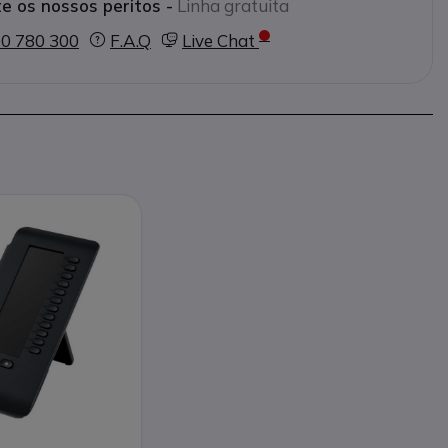
e os nossos peritos -
Linha gratuita
0 780 300
F.A.Q
Live Chat