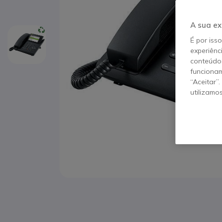
A sua ex
É por iss
experiênc
conteúdos
funcionam
“Aceitar”
utilizamo
Saltar para o início da Galeria de imagens