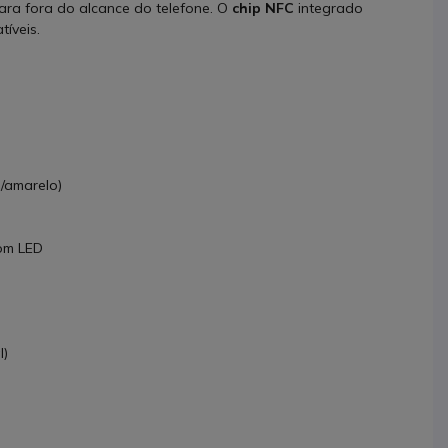
ara fora do alcance do telefone. O
chip NFC
integrado
íveis.
/amarelo)
com LED
l)