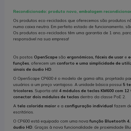
Recondicionado: produto novo,
embalagem
recondicionad
Os produtos eco-reciclados que oferecemos são produtos não
numa caixa neutra. Em perfeito estado de funcionamento, s
Os produtos eco-reciclados têm uma garantia de 1 ano, pa
responsável na sua empresa!
Os postos
OpenScape
são
ergonómicos, fáceis de usar
e
e
funções
, oferecem um
conforto e uma simplicidade de util
sinais de áudio HD
.
O OpenScape CP600 é o modelo de gama alta, projetado pa
usuários a um preço vantajoso. A unidade básica possui
5 t
tricolores
. Suporta até
4 módulos de teclas KM600 com 12 
conectar dois módulos de teclas
dentro da classe PoE 2.
A
tela colorida maior
e a
configuração individual
fazem des
escritórios.
O CP600 está equipado com uma nova
função Bluetooth 4.
áudio HD
. Graças à nova funcionalidade de proximidade Bl