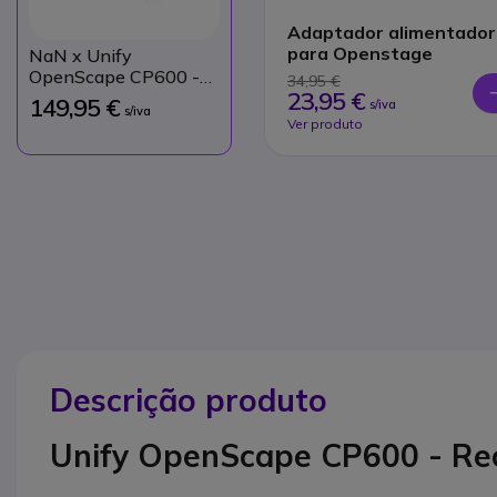
Adaptador alimentador
para Openstage
NaN
x Unify
OpenScape CP600 -
34,95 €
23,95 €
Recondicionado
149,95 €
s/iva
s/iva
Ver produto
Descrição produto
Unify OpenScape CP600 - Re