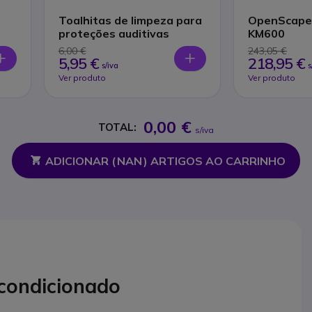
Toalhitas de limpeza para
OpenScape
proteções auditivas
KM600
6,00 €
243,05 €
5,95 €
218,95 €
s/iva
s
Ver produto
Ver produto
0,00 €
TOTAL:
s/iva
ADICIONAR (
NAN
) ARTIGOS AO CARRINHO
condicionado