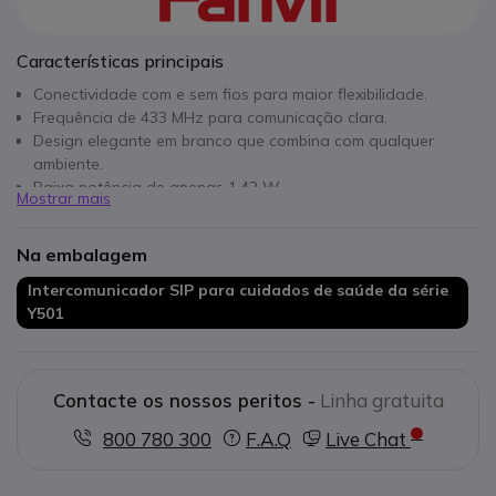
Características principais
Conectividade com e sem fios para maior flexibilidade.
Frequência de 433 MHz para comunicação clara.
Design elegante em branco que combina com qualquer
ambiente.
Baixa potência de apenas 1,42 W.
Mostrar mais
Três botões para operação simplificada.
Instalação fácil na parede, maximizando o espaço.
Na embalagem
Ideal para ambientes internos e externos.
Intercomunicador SIP para cuidados de saúde da série
Y501
Contacte os nossos peritos -
Linha gratuita
800 780 300
F.A.Q
Live Chat