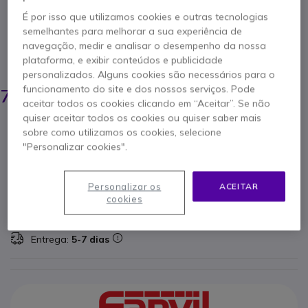
É por isso que utilizamos cookies e outras tecnologias
Referência produto: FAY501W // Referência de fabricante: Y501W
semelhantes para melhorar a sua experiência de
Conectividade Flexível, Design Elegante
navegação, medir e analisar o desempenho da nossa
plataforma, e exibir conteúdos e publicidade
POUPE 25,00 €
personalizados. Alguns cookies são necessários para o
104,95 €
funcionamento do site e dos nossos serviços. Pode
79,95 €
s/iva
-
98,34 €
Iva Incl.
aceitar todos os cookies clicando em “Aceitar”. Se não
quiser aceitar todos os cookies ou quiser saber mais
Qtd
sobre como utilizamos os cookies, selecione
ADICIONAR AO CARRINHO
"Personalizar cookies".
ORÇAMENTO EM 4 HORAS
Personalizar os
ACEITAR
cookies
1 produtos
em stock
Entrega:
24/48 h
90 produtos em stock plataforma
Entrega:
5-7 dias