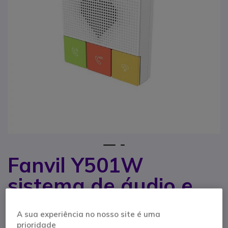
1
2
Fanvil Y501W
Saltar para o início da Galeria de imagens
sistema de áudio e
vídeo porteiro
A sua experiência no nosso site é uma
Branco
prioridade