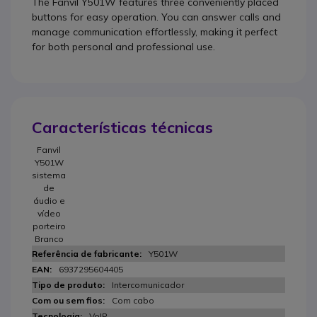
The Fanvil Y501W features three conveniently placed
buttons for easy operation. You can answer calls and
manage communication effortlessly, making it perfect
for both personal and professional use.
Características técnicas
Fanvil
Y501W
sistema
de
áudio e
vídeo
porteiro
Branco
Y501W
6937295604405
Intercomunicador
Com cabo
VoIP