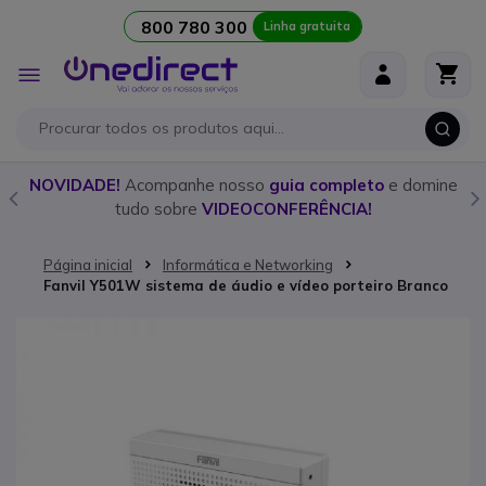
800 780 300
Linha gratuita
Ir para o Conteúdo
Alternar
Nav
o
NOVIDADE!
Acompanhe nosso
guia completo
e domine
tudo sobre
VIDEOCONFERÊNCIA!
Página inicial
Informática e Networking
Fanvil Y501W sistema de áudio e vídeo porteiro Branco
Saltar para o final da Galeria de imagens