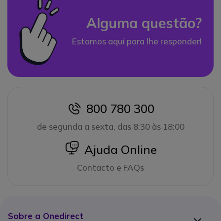
Alguma questão?
Estamos aqui para lhe responder!
800 780 300
icon
de segunda a sexta, das 8:30 às 18:00
icon
Ajuda Online
Contacto e FAQs
Sobre a Onedirect