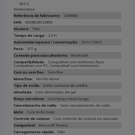
BH71
Workstation
1208653
6938818312890
75m
1,5 H
10 H / 216 H
377 g
Bluetooth
Compatível com telefones fixos,
Compatível com PC, Compatível com telemóveis
Sem fios
Versão Mono
Estilo contorno de orelha
Com almofadas de gel
Com braço micro longo
Sem cancelamento de ruído
Com tecla mute
Com controle de volume no auricular
Microsoft Teams
Não