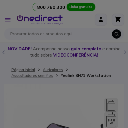
800 780 300
Linha gratuita
Ir para o Conteúdo
Alternar
Nav
o
NOVIDADE!
Acompanhe nosso
guia completo
e domine
tudo sobre
VIDEOCONFERÊNCIA!
Página inicial
Auriculares
Auscultadores sem fios
Yealink BH71 Workstation
Saltar para o final da Galeria de imagens
5-7.5
W