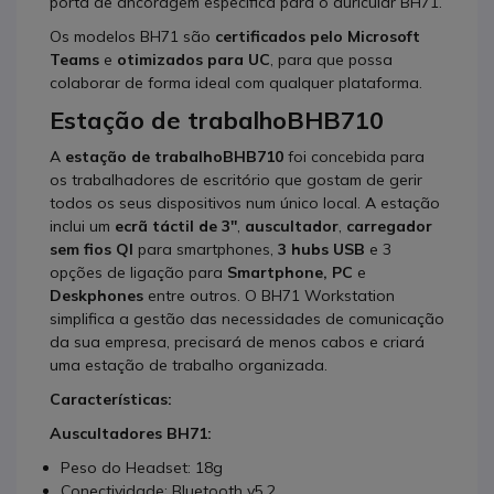
porta de ancoragem específica para o auricular BH71.
Os modelos BH71 são
certificados pelo Microsoft
Teams
e
otimizados para UC
, para que possa
colaborar de forma ideal com qualquer plataforma.
Estação de trabalhoBHB710
A
estação de trabalhoBHB710
foi concebida para
os trabalhadores de escritório que gostam de gerir
todos os seus dispositivos num único local. A estação
inclui um
ecrã táctil de 3''
,
auscultador
,
carregador
sem fios QI
para smartphones,
3 hubs USB
e 3
opções de ligação para
Smartphone,
PC
e
Deskphones
entre outros. O BH71 Workstation
simplifica a gestão das necessidades de comunicação
da sua empresa, precisará de menos cabos e criará
uma estação de trabalho organizada.
Características:
Auscultadores BH71:
Peso do Headset: 18g
Conectividade: Bluetooth v5.2