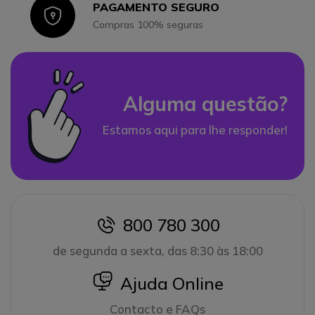
PAGAMENTO SEGURO
Icon
Compras 100% seguras
Alguma questão?
Estamos aqui para lhe responder!
800 780 300
icon
de segunda a sexta, das 8:30 às 18:00
icon
Ajuda Online
Contacto e FAQs