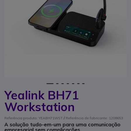
1
2
3
4
5
6
7
Yealink BH71
Saltar para o início da Galeria de imagens
Workstation
Referência produto: YEABH71WST // Referência de fabricante: 1208653
A solução tudo-em-um para uma comunicação
empresarial sem complicações.