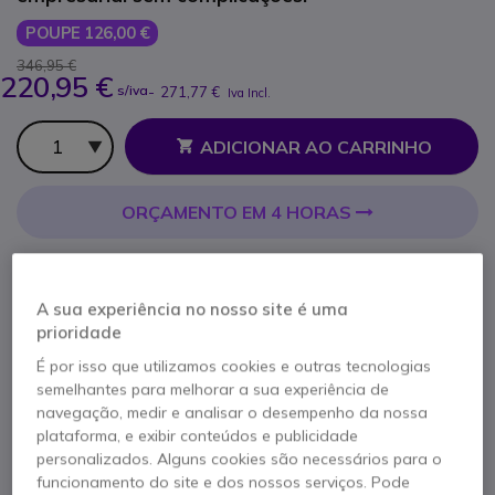
POUPE 126,00 €
346,95 €
220,95 €
s/iva
-
271,77 €
Iva Incl.
Qtd
ADICIONAR AO CARRINHO
ORÇAMENTO EM 4 HORAS
Esgotado
100+ produtos em stock plataforma
A sua experiência no nosso site é uma
Entrega:
5-7 dias
prioridade
É por isso que utilizamos cookies e outras tecnologias
semelhantes para melhorar a sua experiência de
navegação, medir e analisar o desempenho da nossa
plataforma, e exibir conteúdos e publicidade
personalizados. Alguns cookies são necessários para o
funcionamento do site e dos nossos serviços. Pode
Características principais