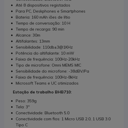
Até 8 dispositivos registados
Para PC, Deskphones e Smartphones
Bateria: 160 mAh iões de lítio
Tempo de conversação: 10 H
Tempo de recarga: 90 min
Alcance: 30m
Altifalantes: 13mm
Sensibilidade: 110db±3@1KHz
Potência do altifalante: 10 mW
Faixa de frequência: 100Hz-20kHz
Tipo de microfone: Omni MEMS MIC
Sensibilidade do microfone: -38dBV/Pa
Faixa de frequência: 100Hz-8kHz
Microsoft Teams e UC otimizados
Estação de trabalho BHB710:
Peso: 359g
Tela: 3''
Conectividade: Bluetooth 5.0
Conectividade com fios: 1 Micro USB 2.0, 1 USB 3.0
Tipo C