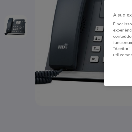
A sua ex
É por iss
experiênc
conteúdos
funcionam
“Aceitar”
utilizamo
Saltar para o início da Galeria de imagens