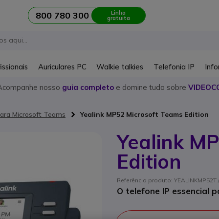
Linha
800 780 300
gratuita
issionais
Auriculares PC
Walkie talkies
Telefonia IP
Info
Acompanhe nosso
guia completo
e domine tudo sobre
VIDEOC
ara Microsoft Teams
Yealink MP52 Microsoft Teams Edition
Yealink M
Edition
Referência produto: YEALINKMP52T /
O telefone IP essencial 