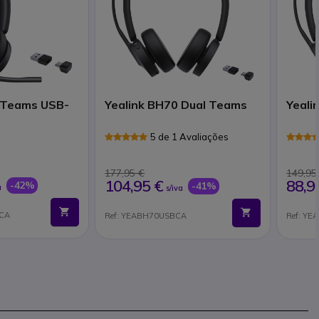
 Teams USB-
Yealink BH70 Dual Teams
Yeali
5 de 1 Avaliações
177,95 €
149,95
104,95 €
88,9
-42%
-41%
a
s/iva
BCA
Ref: YEABH70USBCA
Ref: Y