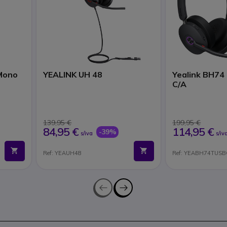
Mono
YEALINK UH 48
Yealink BH74
C/A
139,95 €
199,95 €
84,95 €
114,95 €
-39%
s/iva
s/iv
Ref: YEAUH48
Ref: YEABH74TUS