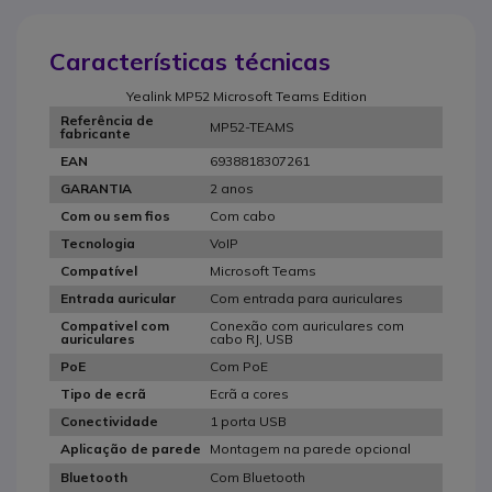
Características técnicas
Yealink MP52 Microsoft Teams Edition
Referência de
MP52-TEAMS
fabricante
6938818307261
EAN
2 anos
GARANTIA
Com cabo
Com ou sem fios
VoIP
Tecnologia
Microsoft Teams
Compatível
Com entrada para auriculares
Entrada auricular
Conexão com auriculares com
Compativel com
cabo RJ, USB
auriculares
Com PoE
PoE
Ecrã a cores
Tipo de ecrã
1 porta USB
Conectividade
Montagem na parede opcional
Aplicação de parede
Com Bluetooth
Bluetooth