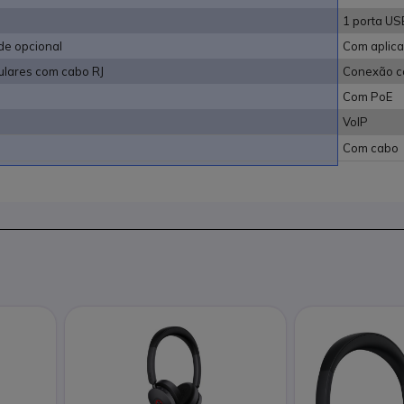
1 porta US
e opcional
Com aplic
ulares com cabo RJ
Conexão co
Com PoE
VoIP
Com cabo