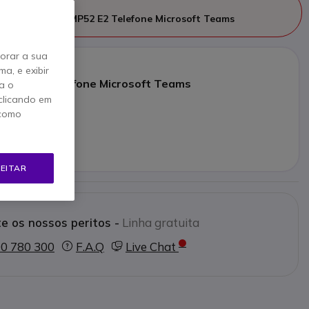
fabricado
uído por
Yealink MP52 E2 Telefone Microsoft Teams
horar a sua
a, e exibir
 MP52 E2 Telefone Microsoft Teams
a o
clicando em
5 €
 como
s/iva
to alternativo
EITAR
e os nossos peritos -
Linha gratuita
0 780 300
F.A.Q
Live Chat