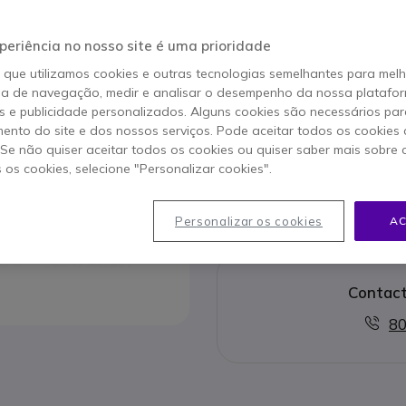
Este produto já não é 
Este produto foi substit
periência no nosso site é uma prioridade
o que utilizamos cookies e outras tecnologias semelhantes para mel
ia de navegação, medir e analisar o desempenho da nossa plataform
Yealink
 e publicidade personalizados. Alguns cookies são necessários par
ento do site e dos nossos serviços. Pode aceitar todos os cookies 
223,25 €
182,9
. Se não quiser aceitar todos os cookies ou quiser saber mais sobre
s os cookies, selecione "Personalizar cookies".
Ver produ
Personalizar os cookies
AC
Contact
80