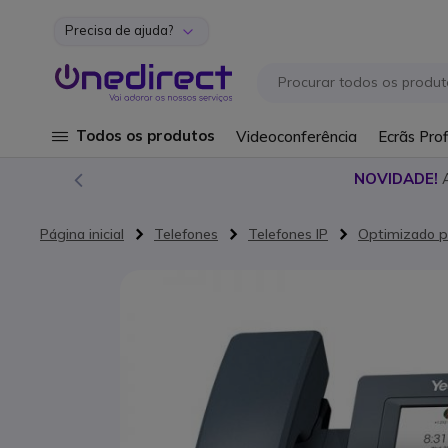
Precisa de ajuda?
Ir para o Conteúdo
Todos os produtos
Videoconferência
Ecrãs Prof
NOVIDADE!
Página inicial
Telefones
Telefones IP
Optimizado p
Saltar para o final da Galeria de imagens