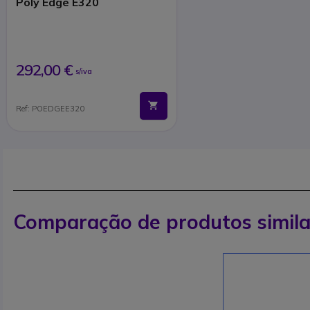
Poly Edge E320
292,00 €
s/iva
Ref: POEDGEE320
Comparação de produtos simila