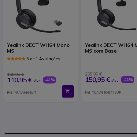
Yealink DECT WH64 Mono
Yealink DECT WH64 
MS
MS com Base
5 de 1 Avaliações
255,95 €
188,95 €
150,95 €
110,95 €
-41%
-41%
s/iva
s/iva
Ref: YEAWH64MTSUP
Ref: YEAWH64MT