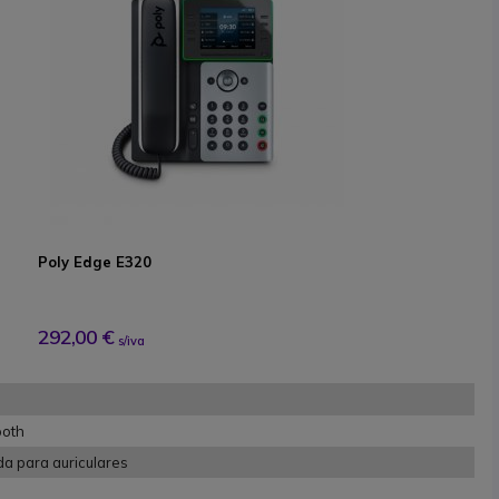
Poly Edge E320
292,00 €
s/iva
ooth
a para auriculares