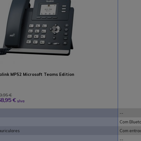
alink MP52 Microsoft Teams Edition
9,95 €
8,95 €
s/iva
--
Com Bluet
uriculares
Com entrad
--