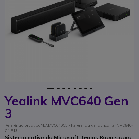
1
2
3
4
5
6
7
8
Yealink MVC640 Gen
Saltar para o início da Galeria de imagens
3
Referência produto: YEAMVC640G3 // Referência de fabricante: MVC640-
C4-F13
Sistema nativo do Microsoft Teams Rooms para