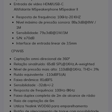
Entrada de vídeo HDMI/USB-C
Altifalante MSpeakerphone MSpeaker II
Resposta de frequência: 106Hz-20 KHZ
Nível máximo de pressão sonora: 88±3dB@8W /
1M
Sensibilidade: 79±3dB@1W/1M
S/N: ≥70dB
Interface de entrada linear de 3,5mm
CPW65
Captação omni-direcional de 360°
Relação sinal/ruído: 65dB SPL@1KHz,A-weighted
Nível de pressão mais alto: 110dB@1KHz, THD< 3%
Ruído equivalente: -110dBFS(A)
Faixa dinâmica: 81dBFS
Sensibilidade: -32db+/-2
Resposta de frequência: 100Hz-8KHz
Faixa duplex completa de 2m de alcance de rádio
Raio de captação de 6m
Utiliza Yealink WDD60 para emparelhamento
Botão de silenciamento de toque com possibilidade