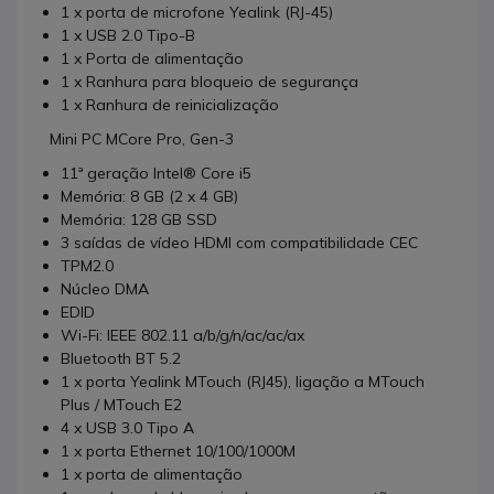
1 x porta de microfone Yealink (RJ-45)
1 x USB 2.0 Tipo-B
1 x Porta de alimentação
1 x Ranhura para bloqueio de segurança
1 x Ranhura de reinicialização
Mini PC MCore Pro, Gen-3
11ª geração Intel® Core i5
Memória: 8 GB (2 x 4 GB)
Memória: 128 GB SSD
3 saídas de vídeo HDMI com compatibilidade CEC
TPM2.0
Núcleo DMA
EDID
Wi-Fi: IEEE 802.11 a/b/g/n/ac/ac/ax
Bluetooth BT 5.2
1 x porta Yealink MTouch (RJ45), ligação a MTouch
Plus / MTouch E2
4 x USB 3.0 Tipo A
1 x porta Ethernet 10/100/1000M
1 x porta de alimentação