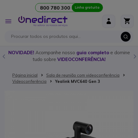
800 780 300
Linha gratuita
Ir para o Conteúdo
Alternar
Nav
o
NOVIDADE!
Acompanhe nosso
guia completo
e domine
tudo sobre
VIDEOCONFERÊNCIA!
Página inicial
Sala de reunião com videoconferência
Videoconferência
Yealink MVC640 Gen 3
Saltar para o final da Galeria de imagens