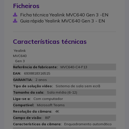
Ficheiros
Ficha técnica Yealink MVC640 Gen 3 -EN
Guia rápido Yealink MVC640 Gen 3 - EN
Características técnicas
Yealink
MVC640
Gen 3
MVC640-C4-F13
6938818316515
2 anos
Sistema de sala sem ecrã
Sala média (6-12)
Com computador
Microsoft Teams
4K
80°
Enquadramento automático