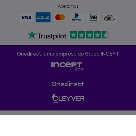
Aceitamos
Onedirect, uma empresa do Grupo INCEPT
Condições gerais de venda
Proteção de dados
Cookies