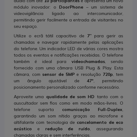
áudio com até
10 participantes
e apresenta um novo
módulo inovador: o
DoorPhone
– um sistema de
videovigilância ligado ao intercomunicador,
permitindo gerir facilmente a entrada de visitantes no
seu espaço.
Utilize o ecrã tátil capacitivo de
7”
para gerir as
chamadas e navegar rapidamente pelas aplicações
do telefone. Um indicador LED de várias cores mostra
todos os eventos e notificações recebidas. O telefone
também é ideal para
videochamadas
, sendo
fornecido com uma câmara USB Plug & Play. Esta
câmara, com
sensor de 5MP
e resolução
720p
, tem
um ângulo ajustável de
47°
, permitindo
posicionamento personalizado conforme necessário.
Aproveite uma
qualidade de som HD
tanto com o
auscultador sem fios como em modo mãos-livres. O
telefone suporta
comunicação Full-Duplex
,
garantindo um som nítido graças ao microfone e
altifalante com tecnologia de
cancelamento de eco
acústico
e
redução de ruído
, assegurando
chamadas claras e sem interferências.