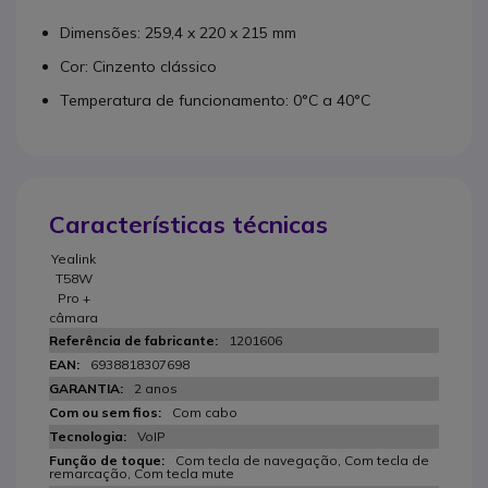
Dimensões: 259,4 x 220 x 215 mm
Cor: Cinzento clássico
Temperatura de funcionamento: 0°C a 40°C
Características técnicas
Yealink
T58W
Pro +
câmara
1201606
6938818307698
2 anos
Com cabo
VoIP
Com tecla de navegação, Com tecla de
remarcação, Com tecla mute