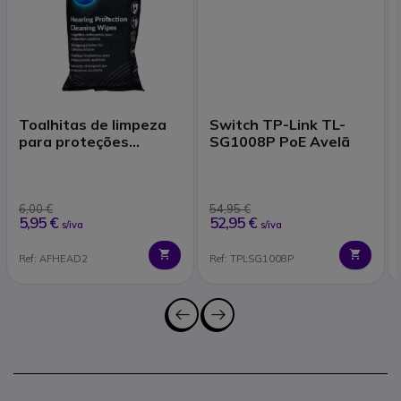
Toalhitas de limpeza
Switch TP-Link TL-
para proteções
SG1008P PoE Avelã
auditivas
6,00 €
54,95 €
5,95 €
52,95 €
s/iva
s/iva
Ref: AFHEAD2
Ref: TPLSG1008P