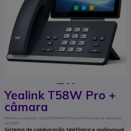
1
2
3
Yealink T58W Pro +
Saltar para o início da Galeria de imagens
câmara
Referência produto: YEALINKT58WPROCAM // Referência de fabricante:
1201606
Sistema de colaboração telefónica e audiovisual