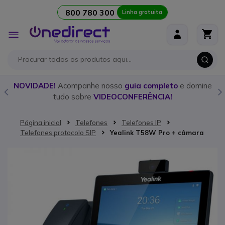
800 780 300
Linha gratuita
Ir para o Conteúdo
Alternar
Nav
o
NOVIDADE!
Acompanhe nosso
guia completo
e domine
tudo sobre
VIDEOCONFERÊNCIA!
Página inicial
Telefones
Telefones IP
Telefones protocolo SIP
Yealink T58W Pro + câmara
Saltar para o final da Galeria de imagens