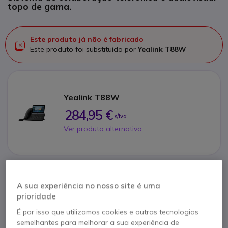
topo de gama.
Este produto já não é fabricado
Este produto foi substituído por
Yealink T88W
Yealink T88W
284,95 €
s/iva
Ver produto alternativo
Contacte os nossos peritos -
Linha gratuita
A sua experiência no nosso site é uma
prioridade
800 780 300
F.A.Q
Live Chat
É por isso que utilizamos cookies e outras tecnologias
semelhantes para melhorar a sua experiência de