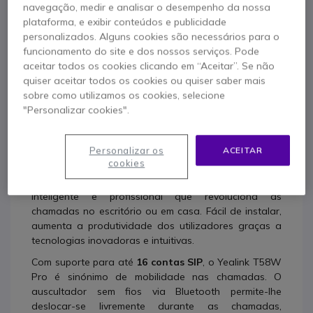
navegação, medir e analisar o desempenho da nossa
plataforma, e exibir conteúdos e publicidade
personalizados. Alguns cookies são necessários para o
funcionamento do site e dos nossos serviços. Pode
Descrição produto
aceitar todos os cookies clicando em “Aceitar”. Se não
quiser aceitar todos os cookies ou quiser saber mais
Yealink T58W Pro:
sobre como utilizamos os cookies, selecione
Comunicações telefónicas
"Personalizar cookies".
com mobilidade
Personalizar os
ACEITAR
cookies
Leve as suas colaborações telefónicas a um novo
patamar. O novo
Yealink T58W Pro
é um dispositivo
inteligente e profissional que revoluciona as
chamadas no escritório ou em casa. Fácil de instalar,
aumenta a produtividade dos utilizadores graças a
tecnologias inovadoras e intuitivas.
Com suporte para até
16 contas SIP
, o Yealink T58W
Pro é sinónimo de mobilidade nas chamadas. O
auscultador sem fios via Bluetooth permite-lhe
deslocar-se livremente durante as chamadas,