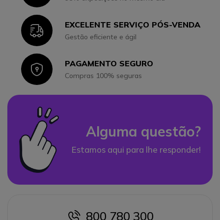
EXCELENTE SERVIÇO PÓS-VENDA
Icon
Gestão eficiente e ágil
PAGAMENTO SEGURO
Icon
Compras 100% seguras
Alguma questão?
Estamos aqui para lhe responder!
800 780 300
icon