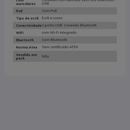
com
USB
auriculares
Com PoE
PoE
Ecrã a cores
Tipo de ecrã
1 porta USB, Conexão Bluetooth
Conectividade
com Wi-Fi integrado
WiFi
Com Bluetooth
Bluetooth
Sem certificado ATEX
Norma Atex
Vendido em
Não
pack