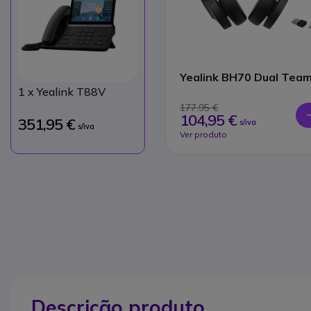
Yealink BH70 Dual Tea
1
x Yealink T88V
177,95 €
104,95 €
351,95 €
s/iva
s/iva
Ver produto
Descrição produto