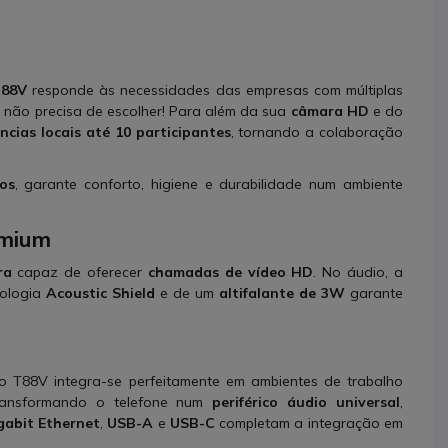
T88V
responde às necessidades das empresas com múltiplas
 não precisa de escolher! Para além da sua
câmara HD
e do
ncias locais até 10 participantes
, tornando a colaboração
os
, garante conforto, higiene e durabilidade num ambiente
emium
ra
capaz de oferecer
chamadas de vídeo HD
. No áudio, a
nologia
Acoustic Shield
e de um
altifalante de 3W
garante
 o T88V integra-se perfeitamente em ambientes de trabalho
ransformando o telefone num
periférico áudio universal
,
gabit Ethernet
,
USB-A
e
USB-C
completam a integração em