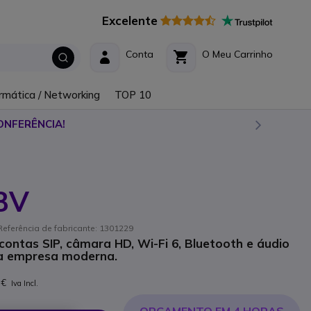
Excelente
Conta
O Meu Carrinho
rmática / Networking
TOP 10
ONFERÊNCIA!
88V
Referência de fabricante: 1301229
ontas SIP, câmara HD, Wi-Fi 6, Bluetooth e áudio
 a empresa moderna.
 €
Iva Incl.
ORÇAMENTO EM 4 HORAS