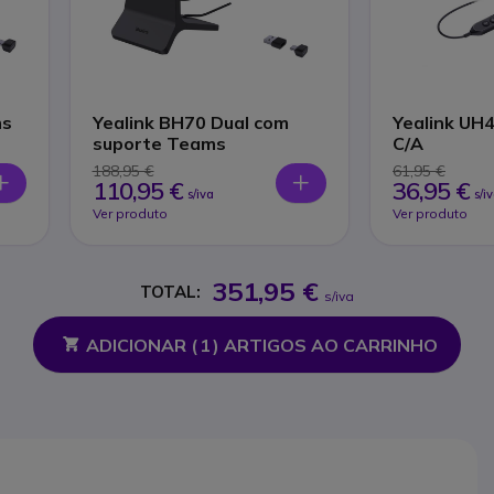
ms
Yealink BH70 Dual com
Yealink UH
suporte Teams
C/A
188,95 €
61,95 €
110,95 €
36,95 €
s/iva
s/i
Ver produto
Ver produto
351,95 €
TOTAL:
s/iva
ADICIONAR (
1
) ARTIGOS AO CARRINHO