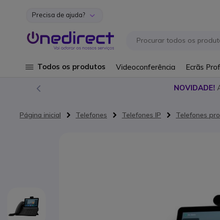
Precisa de ajuda?
Ir para o Conteúdo
Todos os produtos
Videoconferência
Ecrãs Prof
NOVIDADE!
Página inicial
Telefones
Telefones IP
Telefones pro
Saltar para o final da Galeria de imagens