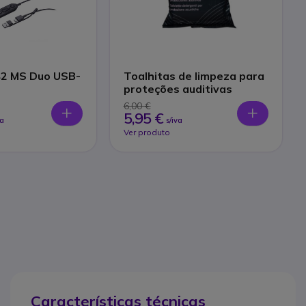
42 MS Duo USB-
Toalhitas de limpeza para
proteções auditivas
6,00 €
5,95 €
va
s/iva
Ver produto
Características técnicas