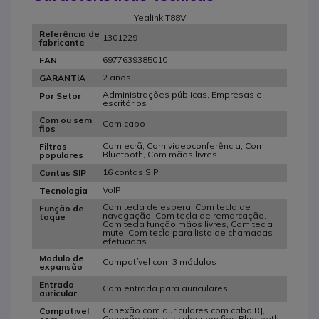
Yealink T88V
Referência de
1301229
fabricante
6977639385010
EAN
2 anos
GARANTIA
Administrações públicas, Empresas e
Por Setor
escritórios
Com ou sem
Com cabo
fios
Com ecrã, Com videoconferência, Com
Filtros
Bluetooth, Com mãos livres
populares
16 contas SIP
Contas SIP
VoIP
Tecnologia
Com tecla de espera, Com tecla de
Função de
navegação, Com tecla de remarcação,
toque
Com tecla função mãos livres, Com tecla
mute, Com tecla para lista de chamadas
efetuadas
Modulo de
Compatível com 3 módulos
expansão
Entrada
Com entrada para auriculares
auricular
Conexão com auriculares com cabo RJ,
Compativel
Conexão com auricular sem fios Bluetooth,