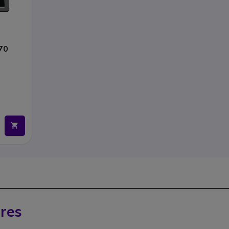
70
res