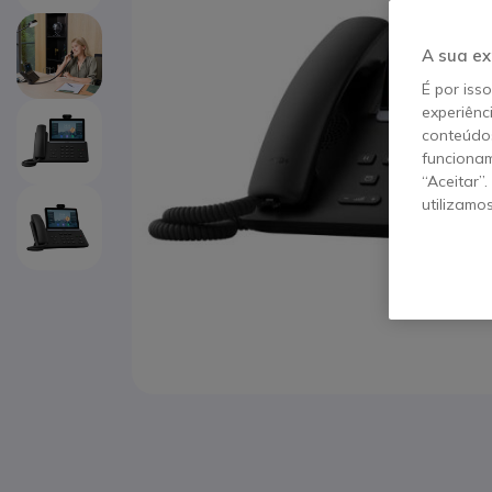
A sua ex
É por iss
experiênc
conteúdos
funcionam
“Aceitar”
utilizamo
Saltar para o início da Galeria de imagens