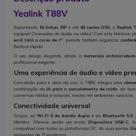
Yealink T88V
Suportando
16 linhas SIP
e até
84 teclas DSS
, o
Yealink 
equipas! Chamadas de áudio ou vídeo? Com este telefone, já
ecrã tátil a cores de 7’’
, permite também organizar
conferê
fluida e rápida.
O seu design elegante, aliado a
materiais antimicrobian
profissional exigente.
Uma experiência de áudio e vídeo pr
Concebido para ir além da voz, o T88V integra uma
câma
combinação da
IA para o cancelamento de ruído
, da tec
conversas nítidas e naturais, mesmo em ambientes ruidosos.
Conectividade universal
Graças ao
Wi-Fi 6 de banda dupla
e ao
Bluetooth 5.0
,
híbridos. Oferece ainda um modo
Dispositivo USB-C
, t
compatível com todas as plataformas UC. As suas portas
Gi
ambientes de TI modernos.