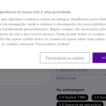
Qtd
ADICIO
periência no nosso site é uma prioridade
o que utilizamos cookies e outras tecnologias semelhantes para mel
Esgotado
ia de navegação, medir e analisar o desempenho da nossa plataform
 e publicidade personalizados. Alguns cookies são necessários par
ento do site e dos nossos serviços. Pode aceitar todos os cookies 
2 anos de garantia
do fab
. Se não quiser aceitar todos os cookies ou quiser saber mais sobre
s os cookies, selecione "Personalizar cookies".
Características principais
Suporta chamadas de vídeo
Personalizar os cookies
AC
Até 16 linhas SIP e 84 teclas
Ecrã tátil a cores de 7’’ (17,7 
Altifalante de 3W
Cancelamento de ruído por IA
Mostrar mais
Conferências locais até 10 pa
Wi-Fi 6 de banda dupla e Blu
Na embalagem
Segurança de 3 níveis: dispos
Revestimento antimicrobian
1 X Yealink T88V
1 X Aur
1 X Suporte de secretária