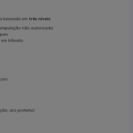
ada baseada em
três níveis
:
manipulação não autorizada
ques
 em trânsito
curo
ção; aro protetor)