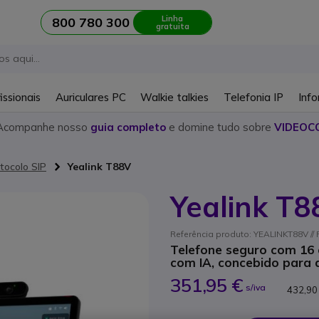
Linha
800 780 300
gratuita
issionais
Auriculares PC
Walkie talkies
Telefonia IP
Info
Acompanhe nosso
guia completo
e domine tudo sobre
VIDEOC
tocolo SIP
Yealink T88V
Yealink T
Referência produto: YEALINKT88V // 
Telefone seguro com 16 c
com IA, concebido para
351,95 €
s/iva
432,90