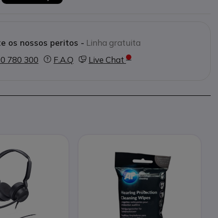
e os nossos peritos -
Linha gratuita
0 780 300
F.A.Q
Live Chat