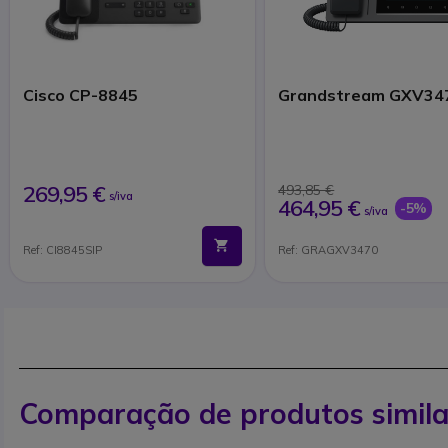
Cisco CP-8845
Grandstream GXV34
269,95 €
493,85 €
s/iva
464,95 €
-5%
s/iva
Ref: CI8845SIP
Ref: GRAGXV3470
Comparação de produtos simila