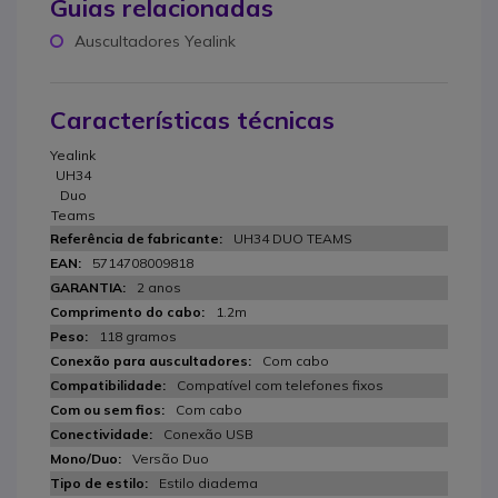
Guias relacionadas
Auscultadores Yealink
Características técnicas
Yealink
UH34
Duo
Teams
UH34 DUO TEAMS
5714708009818
2 anos
1.2m
118 gramos
Com cabo
Compatível com telefones fixos
Com cabo
Conexão USB
Versão Duo
Estilo diadema