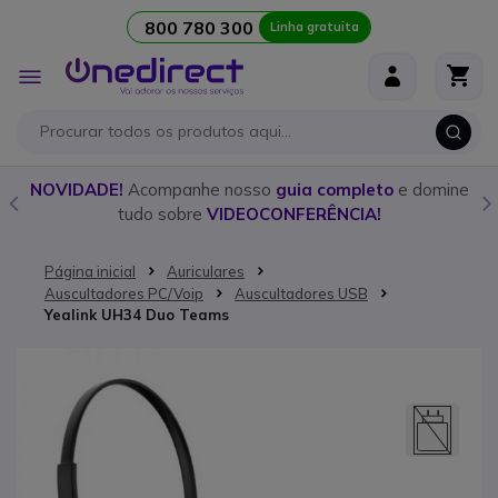
800 780 300
Linha gratuita
Ir para o Conteúdo
Alternar
Nav
o
NOVIDADE!
Acompanhe nosso
guia completo
e domine
tudo sobre
VIDEOCONFERÊNCIA!
Página inicial
Auriculares
Auscultadores PC/Voip
Auscultadores USB
Yealink UH34 Duo Teams
Saltar para o final da Galeria de imagens