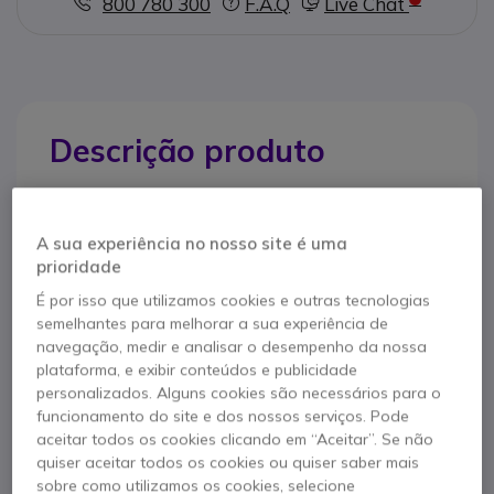
800 780 300
F.A.Q
Live Chat
Descrição produto
Leve e prático para uso
confortável durante todo
A sua experiência no nosso site é uma
o dia
prioridade
É por isso que utilizamos cookies e outras tecnologias
Yealink UH34 Duo
é um auricular com diadema leve e
semelhantes para melhorar a sua experiência de
almofadas de couro sintético para um maior conforto
navegação, medir e analisar o desempenho da nossa
durante todo o dia. Um peso leve, e uma conexão
plataforma, e exibir conteúdos e publicidade
USB-A Plug&Play fazem com que seja muito prático e
personalizados. Alguns cookies são necessários para o
ideal para Call Centers, escritórios e trabalhadores
funcionamento do site e dos nossos serviços. Pode
que necessitam de um auricular para uso intensivo.
aceitar todos os cookies clicando em “Aceitar”. Se não
Com uma qualidade excelente em chamadas e um
quiser aceitar todos os cookies ou quiser saber mais
controle intuitivo, este auricular é ideal para os
sobre como utilizamos os cookies, selecione