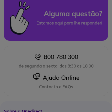
Alguma questão?
Estamos aqui para lhe responder!
800 780 300
icon
de segunda a sexta, das 8:30 às 18:00
icon
Ajuda Online
Contacto e FAQs
Sobre a Onedirect