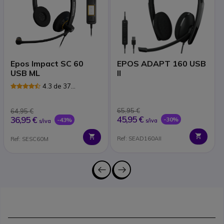
Epos Impact SC 60
EPOS ADAPT 160 USB
USB ML
II
4.3 de 37
Avaliações
65,95 €
64,95 €
45,95 €
36,95 €
-30%
-43%
s/iva
s/iva
Ref: SEAD160AII
Ref: SESC60M