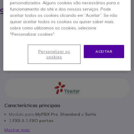
personalizados. Alguns cookies são necessários para o
128,95 €
99,95 €
funcionamento do site e dos nossos serviços. Pode
s/iva
-
122,94 €
Iva Incl.
aceitar todos os cookies clicando em “Aceitar”. Se não
quiser aceitar todos os cookies ou quiser saber mais
Qtd
ADICIONAR AO CARRINHO
sobre como utilizamos os cookies, selecione
"Personalizar cookies".
ORÇAMENTO EM 4 HORAS
Personalizar os
ACEITAR
cookies
1 produtos
em stock
Entrega:
24/48 h
Características principais
Modulo para
MyPBX Pro
,
Standard
e
SoHo
.
1
FXS
& 1
FXO portas
Mostrar mais