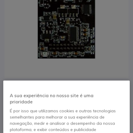
1
MyPBX Modulo SO
Saltar para o início da Galeria de imagens
A sua experiência no nosso site é uma
prioridade
Referência produto: YEAR25005 // Referência de fabricante: VXS25005
É por isso que utilizamos cookies e outras tecnologias
Faça e receba chamadas através da sua linha
semelhantes para melhorar a sua experiência de
analógica mesmo se não houver energia.
navegação, medir e analisar o desempenho da nossa
POUPE 29,00 €
plataforma, e exibir conteúdos e publicidade