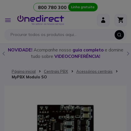
800 780 300
Linha gratuita
Ir para o Conteúdo
Alternar
Nav
o
NOVIDADE!
Acompanhe nosso
guia completo
e domine
tudo sobre
VIDEOCONFERÊNCIA!
Página inicial
Centrais PBX
Acessórios centrais
MyPBX Modulo SO
Saltar para o final da Galeria de imagens