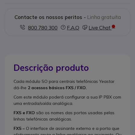
Contacte os nossos peritos -
Linha gratuita
800 780 300
F.A.Q
Live Chat
Descrição produto
Cada módulo SO para centrais telefónicas Yeastar
dá-lhe
2 acessos básicos FXS / FXO.
Com este módulo poderá configurar a sua IP PBX com
uma entrada/saída analógica.
FXS e FXO
são os nomes das portas usadas pelas
linhas telefónicas analógicas.
FXS –
O interface de assinante externo e a porta que
efetivamente envia a linha analógica ao assinante. Ou