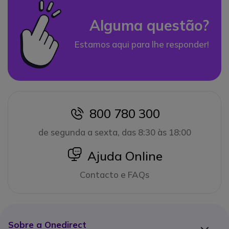
Alguma questão?
Estamos aqui para lhe responder!
800 780 300
icon
de segunda a sexta, das 8:30 às 18:00
icon
Ajuda Online
Contacto e FAQs
Sobre a Onedirect