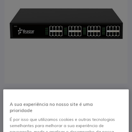
1
2
3
Yeastar TA3200
Saltar para o início da Galeria de imagens
A sua experiência no nosso site é uma
prioridade
Referência produto: YEASTA3200 // Referência de fabricante: VXS25053
Adaptador de telefone analógico com 32 portas
É por isso que utilizamos cookies e outras tecnologias
FXS
semelhantes para melhorar a sua experiência de
navegação, medir e analisar o desempenho da nossa