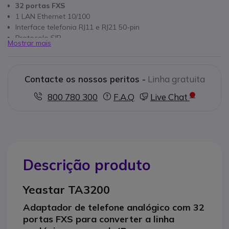
32 portas FXS
1 LAN Ethernet 10/100
Interface telefonia RJ11 e RJ21 50-pin
Protocolo SIP
Mostrar mais
Conferência a 3
Chamada em espera
Indicador LED de presença
Contacte os nossos peritos -
Linha gratuita
Codecs: G.711 (alaw/ulaw), G.722, G.723, G.726, G.729A, GSM,
ADPCM
800 780 300
F.A.Q
Live Chat
Descrição produto
Yeastar TA3200
Adaptador de telefone analógico com 32
portas FXS para converter a linha