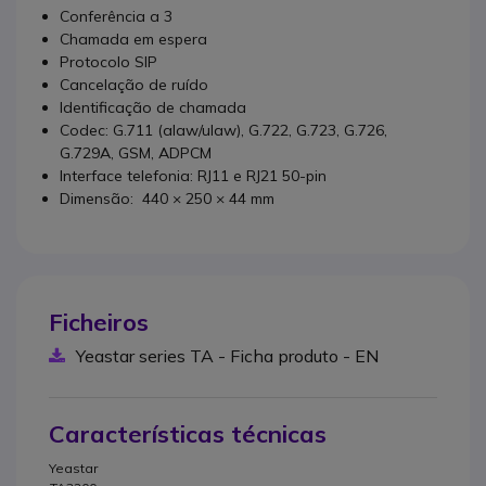
Conferência a 3
Chamada em espera
Protocolo SIP
Cancelação de ruído
Identificação de chamada
Codec: G.711 (alaw/ulaw), G.722, G.723, G.726,
G.729A, GSM, ADPCM
Interface telefonia: RJ11 e RJ21 50-pin
Dimensão: 440 × 250 × 44 mm
Ficheiros
Yeastar series TA - Ficha produto - EN
Características técnicas
Yeastar