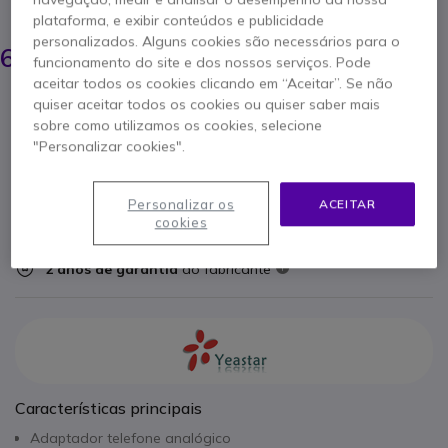
POUPE 154,00 €
plataforma, e exibir conteúdos e publicidade
835,95 €
personalizados. Alguns cookies são necessários para o
681,95 €
s/iva
-
funcionamento do site e dos nossos serviços. Pode
838,80 €
Iva Incl.
aceitar todos os cookies clicando em “Aceitar”. Se não
Qtd
quiser aceitar todos os cookies ou quiser saber mais
ADICIONAR AO CARRINHO
sobre como utilizamos os cookies, selecione
"Personalizar cookies".
ORÇAMENTO EM 4 HORAS
Personalizar os
ACEITAR
Esgotado
cookies
2 anos de garantia
do fabricante
Características principais
Adaptador telefone analógico