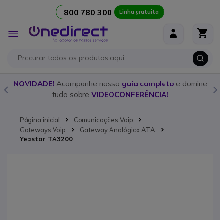
800 780 300
Linha gratuita
Ir para o Conteúdo
Alternar
Nav
o
NOVIDADE!
Acompanhe nosso
guia completo
e domine
tudo sobre
VIDEOCONFERÊNCIA!
Página inicial
Comunicações Voip
Gateways Voip
Gateway Analógico ATA
Yeastar TA3200
Saltar para o final da Galeria de imagens