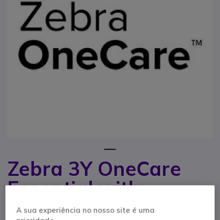
1
Zebra 3Y OneCare
Saltar para o início da Galeria de imagens
Essential with
Comprehensive
A sua experiência no nosso site é uma