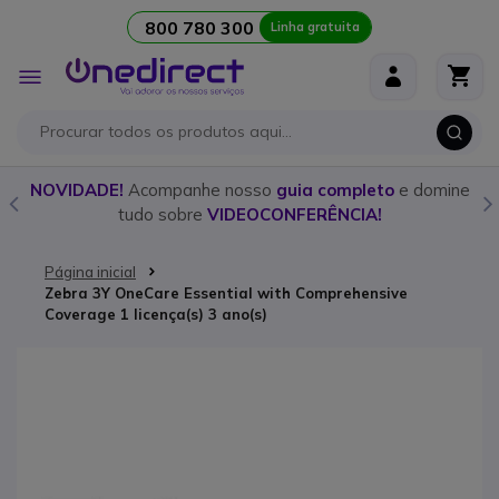
800 780 300
Linha gratuita
Ir para o Conteúdo
Alternar
Nav
o
NOVIDADE!
Acompanhe nosso
guia completo
e domine
tudo sobre
VIDEOCONFERÊNCIA!
Página inicial
Zebra 3Y OneCare Essential with Comprehensive
Coverage 1 licença(s) 3 ano(s)
Saltar para o final da Galeria de imagens