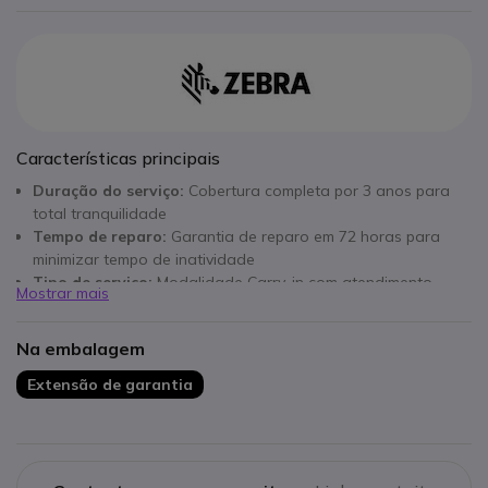
Características principais
Duração do serviço:
Cobertura completa por 3 anos para
total tranquilidade
Tempo de reparo:
Garantia de reparo em 72 horas para
minimizar tempo de inatividade
Tipo de serviço:
Modalidade Carry-in com atendimento
Mostrar mais
especializado
Cobertura:
Inclui peças e mão de obra para reparos
Na embalagem
completos
Compatibilidade:
Desenvolvido especialmente para o
Extensão de garantia
modelo ZT111
Licenciamento:
1 licença por dispositivo