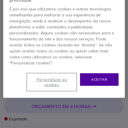
Coverage 1 licença(s)
prioridade
É por isso que utilizamos cookies e outras tecnologias
3 ano(s)
semelhantes para melhorar a sua experiência de
navegação, medir e analisar o desempenho da nossa
plataforma, e exibir conteúdos e publicidade
Referência produto: ZEBZ1AEZT111 // Referência de fabricante: Z1AE-
ZT111-3C0
personalizados. Alguns cookies são necessários para o
Proteção completa de 3 anos para seu
funcionamento do site e dos nossos serviços. Pode
equipamento Zebra com <strong>cobertura
aceitar todos os cookies clicando em “Aceitar”. Se não
abrangente</strong>, <strong>tempo de reparo
quiser aceitar todos os cookies ou quiser saber mais
em 72h</strong> e <strong>suporte técnico
sobre como utilizamos os cookies, selecione
especializado</strong>.
"Personalizar cookies".
NOVO
264,95 €
s/iva
325,89 €
Iva Incl.
Personalizar os
ACEITAR
cookies
Qtd
ADICIONAR AO CARRINHO
ORÇAMENTO EM 4 HORAS
Esgotado