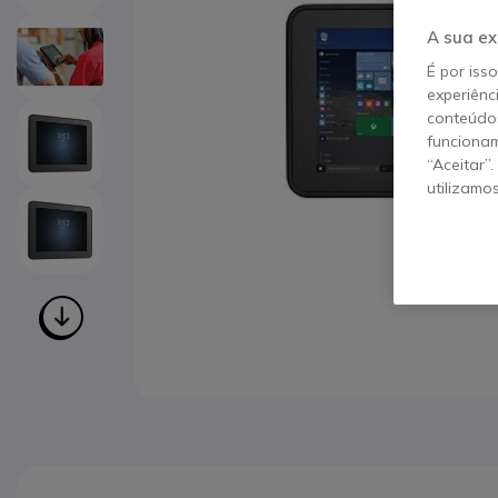
A sua ex
É por iss
experiênc
conteúdos
funcionam
“Aceitar”
utilizamo
Saltar para o início da Galeria de imagens