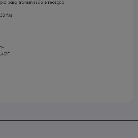
upla para transmissão e receção
 30 fps
ºF
140ºF