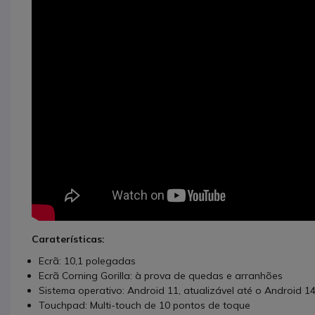
Caraterísticas:
Ecrã: 10,1 polegadas
Ecrã Corning Gorilla: à prova de quedas e arranhões
Sistema operativo: Android 11, atualizável até o Android 1
Touchpad: Multi-touch de 10 pontos de toque