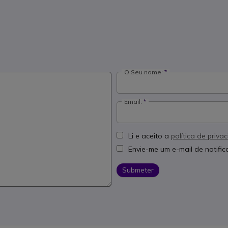
O Seu nome:
Email:
Li e aceito a
política de priva
Envie-me um e-mail de notifi
Submeter