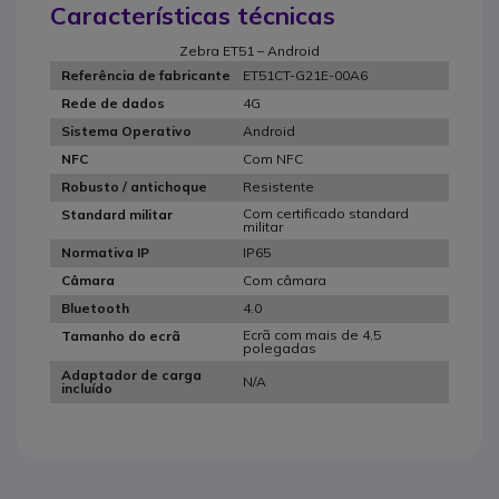
Características técnicas
Zebra ET51 – Android
ET51CT-G21E-00A6
Referência de fabricante
4G
Rede de dados
Android
Sistema Operativo
Com NFC
NFC
Resistente
Robusto / antichoque
Com certificado standard
Standard militar
militar
IP65
Normativa IP
Com câmara
Câmara
4.0
Bluetooth
Ecrã com mais de 4,5
Tamanho do ecrã
polegadas
Adaptador de carga
N/A
incluído