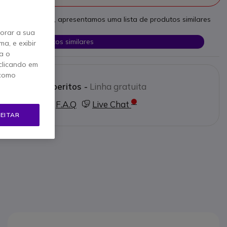
as necessidades, apresentamos uma lista de produtos similares
horar a sua
Ver produtos similares
a, e exibir
a o
clicando em
 como
e os nossos peritos -
Linha gratuita
0 780 300
F.A.Q
Live Chat
EITAR