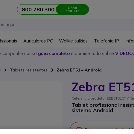
Linha
800 780 300
gratuita
issionais
Auriculares PC
Walkie talkies
Telefonia IP
Info
Acompanhe nosso
guia completo
e domine tudo sobre
VIDEOC
s
Tablets resistentes
Zebra ET51 – Android
Zebra ET5
Referência produto: ZEBET51CT // R
Tablet profissional resis
sistema Android
Este produto já não é 