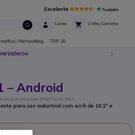
Excelente
Conta
O Meu Carrinho
rmática / Networking
TOP 10
ONFERÊNCIA!
1 – Android
eferência de fabricante: ET51CT-G21E-00A6
tente para uso industrial com ecrã de 10.1" e
fabricado