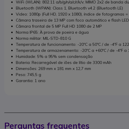
WiFi (WLAN): 802.11 a/b/g/n/a/c/r/k/v; MIMO 2x2 de banda d
Bluetooth (WPAN): Class 1, Bluetooth v4.2 (Bluetooth LE)
Video: 1080p (Full HD, 1920 x 1080), índice de fotogramas =
Câmara traseira de 13 MP com foco automático e flash LED
Câmara frontal de 5 MP Full HD 1080 de 2 MP
Norma IP65: À prova de poeira e água
Norma militar: MIL-STD-810 G
Temperatura de funcionamento: -20ºC a 50ºC / de -4ºF a 122
Temperatura de armazenamento: -20ºC a +60ºC / de -4ºF a 
Humidade: 5% a 95% sem condensação
Bateria: Recarregável de iões de lítio de 3300 mAh
Dimensões: 269 mm x 181 mm x 12,7 mm
Peso: 745,5 g
Garantia: 1 ano
Perguntas frequentes