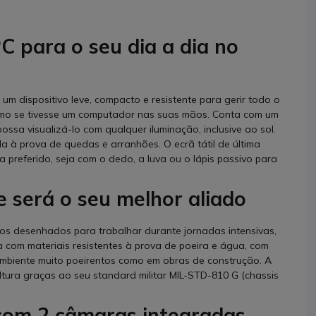
C para o seu dia a dia no
um dispositivo leve, compacto e resistente para gerir todo o
como se tivesse um computador nas suas mãos. Conta com um
sa visualizá-lo com qualquer iluminação, inclusive ao sol.
a à prova de quedas e arranhões. O ecrã tátil de última
a preferido, seja com o dedo, a luva ou o lápis passivo para
e será o seu melhor aliado
vos desenhados para trabalhar durante jornadas intensivas,
 com materiais resistentes à prova de poeira e água, com
ambiente muito poeirentos como em obras de construção. A
 altura graças ao seu standard militar MIL-STD-810 G (chassis
com 2 câmaras integradas