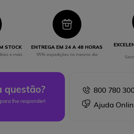
con
Icon
EXCELE
EM STOCK
ENTREGA EM 24 A 48 HORAS
lkies e mais
95% expedições no mesmo dia
Gest
 questão?
800 780 30
icon
para lhe responder!
icon
Ajuda Onlin