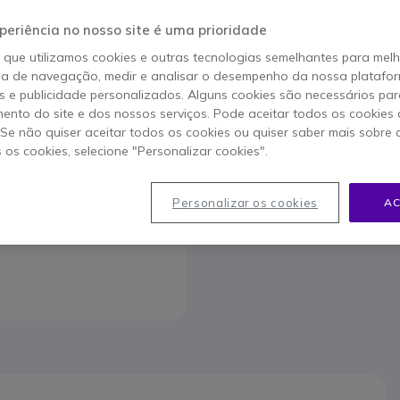
periência no nosso site é uma prioridade
Para melhor satisfazer as su
o que utilizamos cookies e outras tecnologias semelhantes para mel
ia de navegação, medir e analisar o desempenho da nossa plataform
 e publicidade personalizados. Alguns cookies são necessários par
ento do site e dos nossos serviços. Pode aceitar todos os cookies 
. Se não quiser aceitar todos os cookies ou quiser saber mais sobre
Contact
s os cookies, selecione "Personalizar cookies".
80
Personalizar os cookies
AC