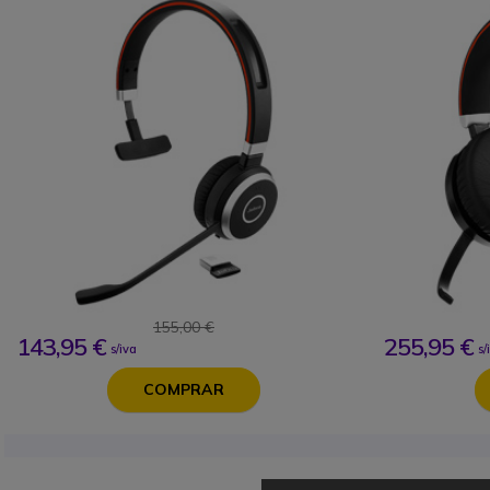
155,00 €
143,95 €
255,95 €
s/iva
s/
COMPRAR