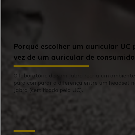
Porquê escolher um auricular UC 
vez de um auricular de consumido
O laboratório de som Jabra recria um ambiente 
para comparar a diferença entre um headset 
Jabra (certificado pela UC).