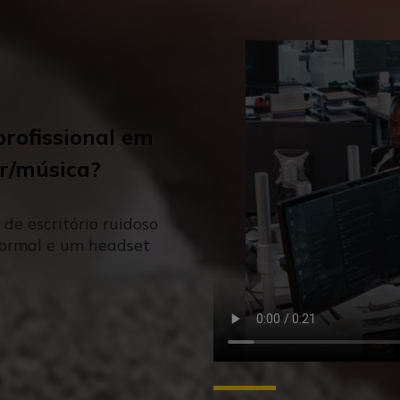
profissional em
r/música?
de escritório ruidoso
normal e um headset