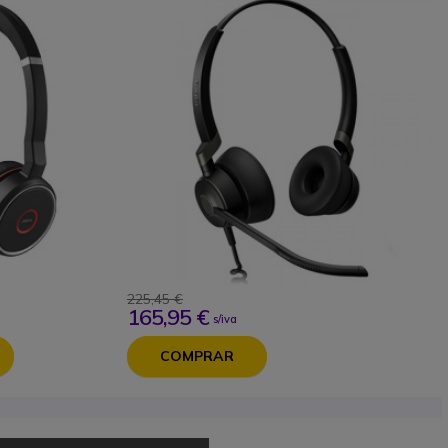
225,45 €
165,95 €
s/iva
COMPRAR