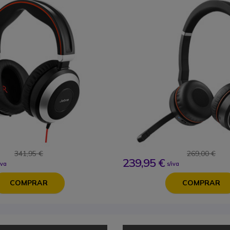
341,95 €
269,00 €
239,95 €
iva
s/iva
COMPRAR
COMPRAR