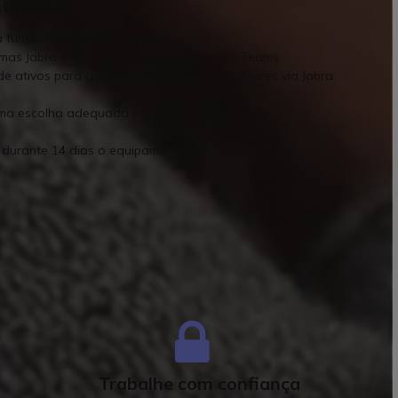
tor de IT
 funcionalidade Plug & Play
ormas Jabra e UC, tais como equipamentos Teams
de ativos para gestão remota de auscultadores via Jabra
uma escolha adequada para cada colaborador
r durante 14 dias o equipamento
ertificados
Trabalhe com confiança