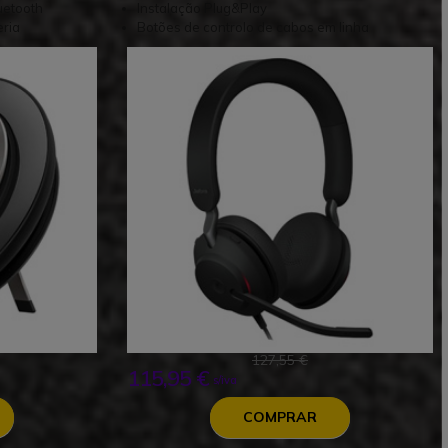
uetooth
Instalação Plug&Play
eria
Botões de controlo de cabos em linha
127,55 €
115,95 €
s/iva
COMPRAR