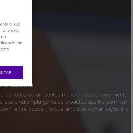
horar a sua
a, e exibir
a o
clicando em
 como
A
EITAR
e trabalhe
ção de todos os ambientes mencionados anteriormente,
 oferece uma ampla gama de produtos que lhe permitem
, Zoom, entre outras. Porque uma boa comunicação é a