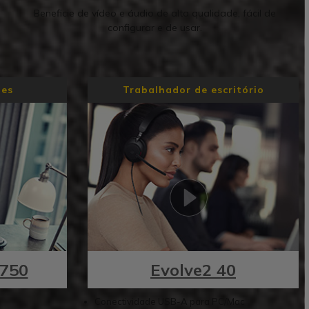
Beneficie de vídeo e áudio de alta qualidade, fácil de
configurar e de usar.
ões
Trabalhador de escritório
 750
Evolve2 40
Conectividade USB-A para PC/Mac