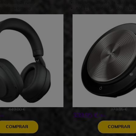
mento ativo de ruído
Plug&Play através de USB ou Bl
ração de bateria
Até 11 horas de duração da bat
449,00 €
373,95 €
339,95 €
iva
s/iva
COMPRAR
COMPRAR