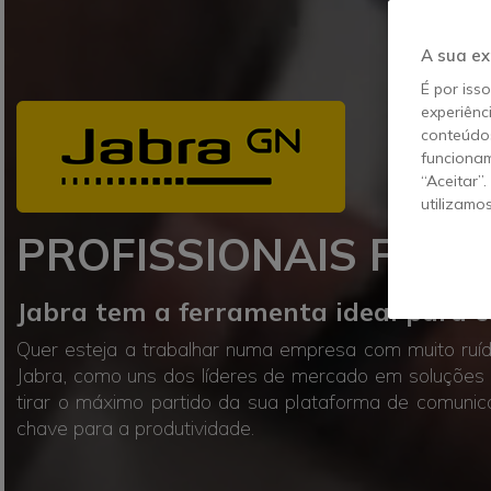
A sua ex
É por iss
experiênc
conteúdos
funcionam
“Aceitar”
utilizamo
PROFISSIONAIS FLEX
Jabra tem a ferramenta ideal para 
Quer esteja a trabalhar numa empresa com muito ruíd
Jabra, como uns dos líderes de mercado em soluções 
tirar o máximo partido da sua plataforma de comunic
chave para a produtividade.