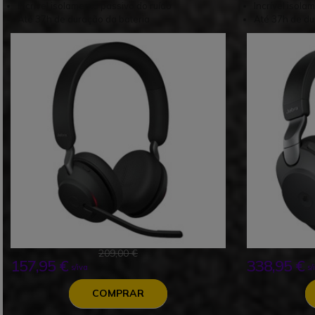
Incrível isolamento passivo do ruído
Incrível isola
Até 37h de duração da bateria
Até 37h de du
209,00 €
157,95 €
338,95 €
s/iva
s/
COMPRAR