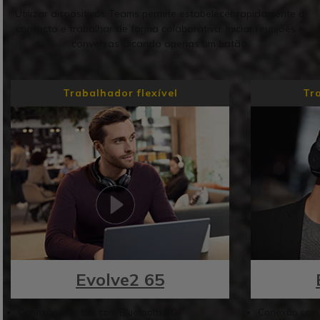
Utilizar dispositivos Teams permite estabelecer rapidamente o
contacto e trabalhar de forma colaborativa. Iniciar reuniões e
conversas clicando apenas um botão.
Trabalhador flexível
Tra
Evolve2 65
Conexão sem fios com Bluetooth 5.0
Conexão sem f