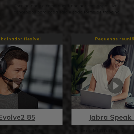
Escolha onde e como quer trabalhar com dispositivos
concebidos para cada sala e cada forma de trabalho.
balhador flexível
Pequenas reuni
Evolve2 85
Jabra Speak
ios com Bluetooth 5.0
Áudio nítido HD Full Duplex