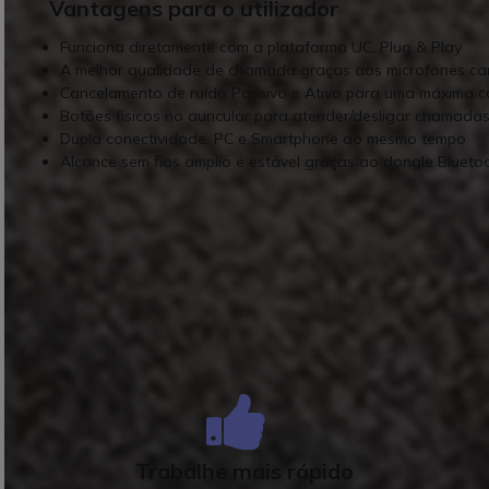
Vantagens para o utilizador
Funciona diretamente com a plataforma UC, Plug & Play
A melhor qualidade de chamada graças aos microfones ca
Cancelamento de ruído Passivo e Ativo para uma máxima 
Botões físicos no auricular para atender/desligar chamadas,
Dupla conectividade, PC e Smartphone ao mesmo tempo
Alcance sem fios amplio e estável graças ao dongle Blueto
Todos os p
Trabalhe mais rápido