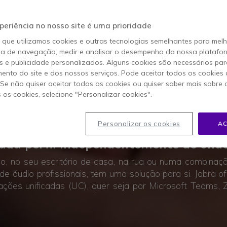
periência no nosso site é uma prioridade
o que utilizamos cookies e outras tecnologias semelhantes para mel
ia de navegação, medir e analisar o desempenho da nossa plataform
 e publicidade personalizados. Alguns cookies são necessários par
ento do site e dos nossos serviços. Pode aceitar todos os cookies 
. Se não quiser aceitar todos os cookies ou quiser saber mais sobre
s os cookies, selecione "Personalizar cookies".
ÍVEIS ESCOLHEM
JABR
Personalizar os cookies
AC
cada perfil independentemente de ond
o, no seu escritório de casa, na rua ou numa combina
de áudio profissionais, tem uma solução para si. Jabra
ações unificadas (UC), quer seja por Microsoft Teams