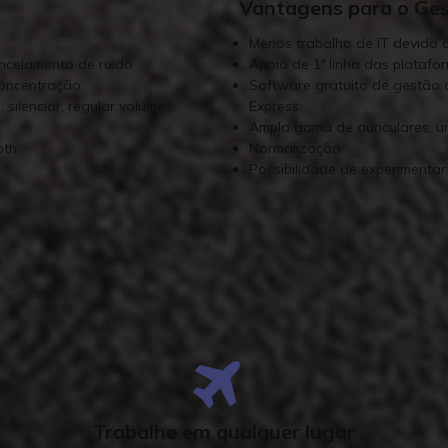
Vantagens para o Ges
Menos trabalho de IT devido à
ncelamento de ruído
Apoio de 1ª linha das plataf
concentração
Software gratuito de gestão 
 silenciar, regular volume
Express
Ampla gama de auriculares, 
oth
Normalização
Possibilidade de experimenta
rodutos Jabra listados abaixo foram c
para
Microsoft Teams
Trabalhe em qualquer lugar