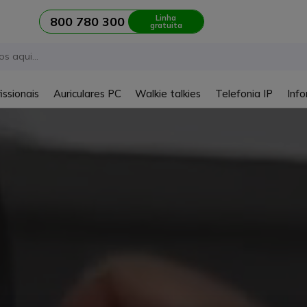
Linha
800 780 300
gratuita
issionais
Auriculares PC
Walkie talkies
Telefonia IP
Info
Acompanhe nosso
guia completo
e domine tudo sobre
VIDEOC