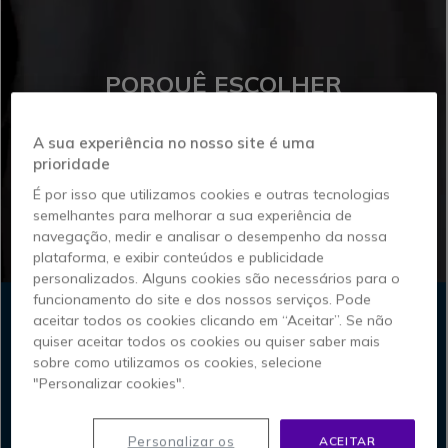
PORQUÊ ESCOLHER
PLANTRONICS?
A sua experiência no nosso site é uma
prioridade
É por isso que utilizamos cookies e outras tecnologias
semelhantes para melhorar a sua experiência de
navegação, medir e analisar o desempenho da nossa
plataforma, e exibir conteúdos e publicidade
personalizados. Alguns cookies são necessários para o
funcionamento do site e dos nossos serviços. Pode
aceitar todos os cookies clicando em “Aceitar”. Se não
quiser aceitar todos os cookies ou quiser saber mais
Conectividade múltiplos
sobre como utilizamos os cookies, selecione
"Personalizar cookies".
dispositivos
Alternar sem problemas entre PC, telemóvel e telefone de
Personalizar os
ACEITAR