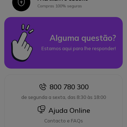
Icon
Compras 100% seguras
Alguma questão?
Estamos aqui para lhe responder!
800 780 300
icon
de segunda a sexta, das 8:30 às 18:00
icon
Ajuda Online
Contacto e FAQs