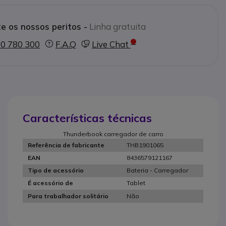
e os nossos peritos -
Linha gratuita
0 780 300
F.A.Q
Live Chat
Características técnicas
Thunderbook carregador de carro
THB1901065
Referência de fabricante
8436579121167
EAN
Bateria - Carregador
Tipo de acessório
Tablet
É acessório de
Não
Para trabalhador solitário