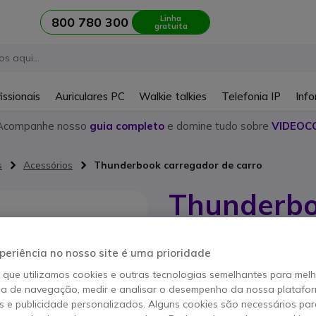
Linha
800 780 300
gratuita
issionais
Auriculares PC
Walkie talkies
Telefonia IP
Info
Acompanhe nosso
guia completo
e domine tudo sobre
VIDEOC
s
Acessórios
Thunderbook carregador de carro
Thunderbo
carro
periência no nosso site é uma prioridade
Referência produto: THUN1901065 //
Carregador de veículo d
o que utilizamos cookies e outras tecnologias semelhantes para mel
ia de navegação, medir e analisar o desempenho da nossa plataform
POUPE 11,00 €
 e publicidade personalizados. Alguns cookies são necessários par