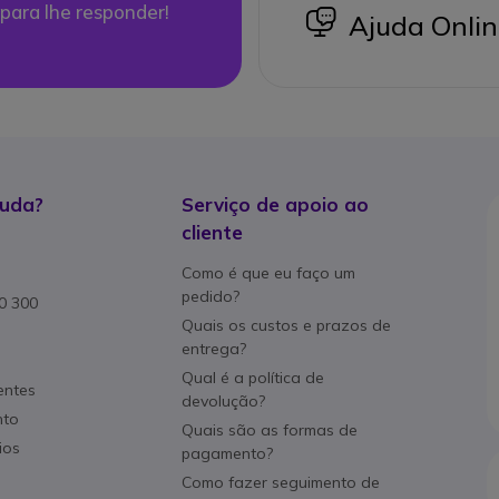
para lhe responder!
icon
Ajuda Onlin
juda?
Serviço de apoio ao
cliente
Como é que eu faço um
pedido?
80 300
Quais os custos e prazos de
entrega?
Qual é a política de
entes
devolução?
nto
Quais são as formas de
ios
pagamento?
Como fazer seguimento de