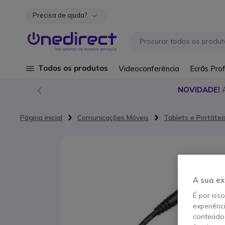
Precisa de ajuda?
Ir para o Conteúdo
Todos os produtos
Videoconferência
Ecrãs Prof
NOVIDADE!
Página inicial
Comunicações Móveis
Tablets e Portátei
Saltar para o final da Galeria de imagens
A sua ex
É por iss
experiênc
conteúdos