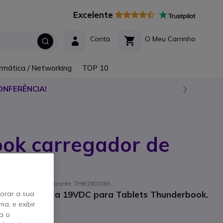
Excelente
Conta
O Meu Carrinho
rmática / Networking
TOP 10
ONFERÊNCIA!
ok carregador de
 Referência de fabricante: THB1901065
e 12 / 24 VDC a 19VDC para Tablets Thunderbook.
horar a sua
a, e exibir
a o