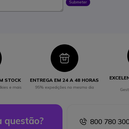
Submeter
con
Icon
EXCELE
EM STOCK
ENTREGA EM 24 A 48 HORAS
lkies e mais
95% expedições no mesmo dia
Gest
 questão?
800 780 30
icon