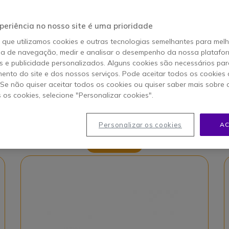
o final da página, dê uma olhada!
periência no nosso site é uma prioridade
n
Q
o que utilizamos cookies e outras tecnologias semelhantes para mel
ia de navegação, medir e analisar o desempenho da nossa plataform
 e publicidade personalizados. Alguns cookies são necessários par
ento do site e dos nossos serviços. Pode aceitar todos os cookies 
. Se não quiser aceitar todos os cookies ou quiser saber mais sobre
s os cookies, selecione "Personalizar cookies".
Personalizar os cookies
AC
Número 1