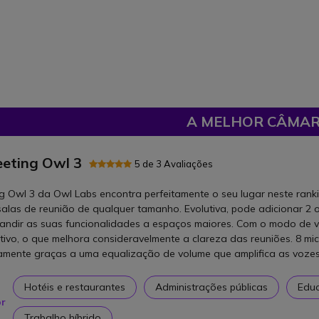
A MELHOR CÂMAR
eting Owl 3
5 de 3 Avaliações
g Owl 3 da Owl Labs encontra perfeitamente o seu lugar neste ranki
salas de reunião de qualquer tamanho. Evolutiva, pode adicionar 2
andir as suas funcionalidades a espaços maiores. Com o modo de vi
tivo, o que melhora consideravelmente a clareza das reuniões. 8 mic
ente graças a uma equalização de volume que amplifica as vozes 
Hotéis e restaurantes
Administrações públicas
Edu
or
Trabalho híbrido