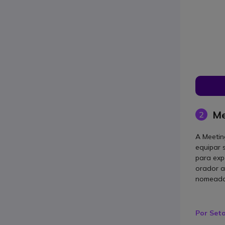
Me
2
A Meetin
equipar 
para exp
orador a
nomeadam
Por Set