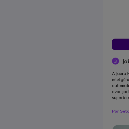
Ja
3
A Jabra 
inteligên
automati
avançada
suporta o
Por Set