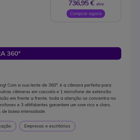
736,95 €
s/iva
Comprar agora
A 360°
ng! Com a sua lente de 360°, é a câmara perfeita para
 outras câmaras em cascata e 1 microfone de extensão
são em frente a frente, toda a atenção se concentra no
rofones e 3 altifalantes garantem um som rico e claro,
de baixa intensidade.
cação
Empresas e escritórios