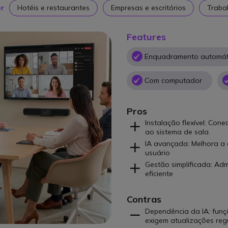
or
Hotéis e restaurantes
Empresas e escritórios
Trabal
Features
Enquadramento automát
Com computador
Pros
Instalação flexível: Con
ao sistema de sala
IA avançada: Melhora a 
usuário
Gestão simplificada: Ad
eficiente
Contras
Dependência da IA: fun
exigem atualizações reg