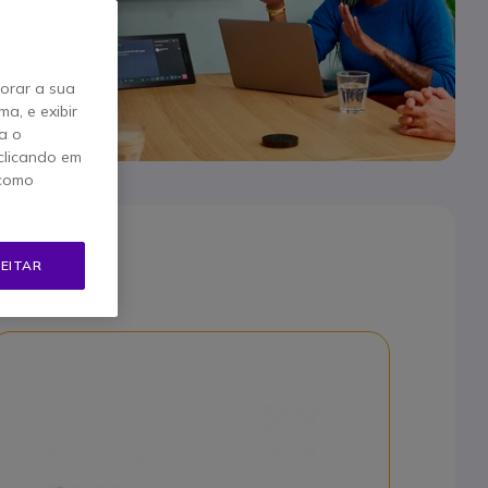
horar a sua
a, e exibir
a o
clicando em
 como
EITAR