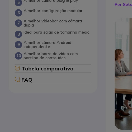
A melhor câmara plug & play
Por Set
A melhor configuração modular
A melhor videobar com câmara
dupla
Ideal para salas de tamanho médio
A melhor câmara Android
independente
A melhor barra de vídeo com
partilha de conteúdos
Tabela comparativa
FAQ