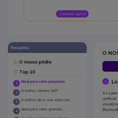
Comprar agora
Resumo
O NO
O nosso pódio
Top 10
Lo
1
Ideal para salas pequenas
A melhor câmara 360°
A Logite
artifici
A melhor all-in-one video bar
visualiz
Ideal para salas grandes
Bluetoot