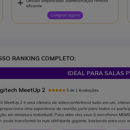
Gestão simplificada: Administração remota
eficiente
Comprar agora
SSO RANKING COMPLETO:
IDEAL PARA SALAS 
gitech MeetUp 2
5 de 1 Avaliações
ch MeetUp 2 é uma câmara de videoconferência tudo-em-um, otimiza
al, proporciona uma experiência de reunião justa para todos os part
ação em miniatura individual). Para além dos seus 6 microfones MEMS
h: pode transformá-la num altifalante gigante, bastando para isso 