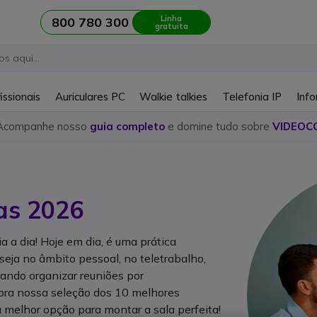
Linha
800 780 300
gratuita
issionais
Auriculares PC
Walkie talkies
Telefonia IP
Info
Acompanhe nosso
guia completo
e domine tudo sobre
VIDEOC
as 2026
a a dia! Hoje em dia, é uma prática
eja no âmbito pessoal, no teletrabalho,
rando organizar reuniões por
bra nossa seleção dos 10 melhores
melhor opção para montar a sala perfeita!