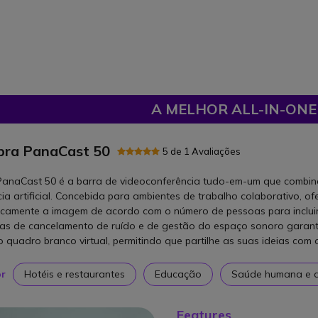
A MELHOR ALL-IN-ONE
bra PanaCast 50
5 de 1 Avaliações
PanaCast 50 é a barra de videoconferência tudo-em-um que combina
cia artificial. Concebida para ambientes de trabalho colaborativo, o
camente a imagem de acordo com o número de pessoas para incluir 
s de cancelamento de ruído e de gestão do espaço sonoro garante
 quadro branco virtual, permitindo que partilhe as suas ideias com o
or
Hotéis e restaurantes
Educação
Saúde humana e a
Features