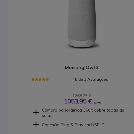
Meeting Owl 3
5 de 3 Avaliações
1268,25 €
1053,95 €
s/iva
Câmara panorâmica 360°: cobre todas as
salas
Conexão Plug & Play em USB-C