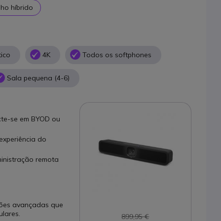
ho híbrido
ico
4K
Todos os softphones
Sala pequena (4-6)
ecte-se em BYOD ou
experiência do
ministração remota
ções avançadas que
ulares.
899,95 €