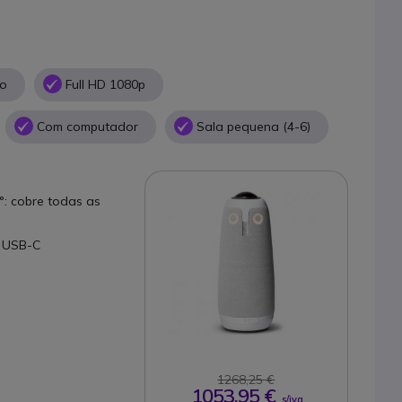
co
Full HD 1080p
Com computador
Sala pequena (4-6)
: cobre todas as
m USB-C
1268,25 €
1053,95 €
s/iva