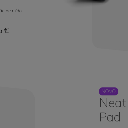
ão de ruído
5 €
NOVO
Neat
Pad