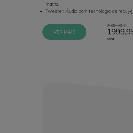
matriz
Tweeter: Áudio com tecnología de reduyç
2000,00 €
1999,9
VER MAIS
s/iva