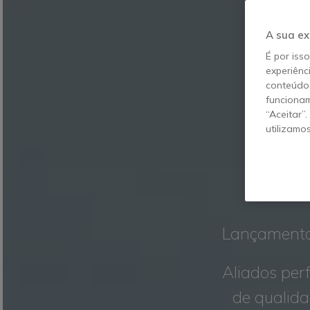
A sua ex
É por iss
experiênc
conteúdos
funcionam
“Aceitar”
utilizamo
VI
Lançamento
Aliados perf
de qualida