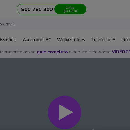
Linha
800 780 300
gratuita
issionais
Auriculares PC
Walkie talkies
Telefonia IP
Info
Acompanhe nosso
guia completo
e domine tudo sobre
VIDEOC
Play