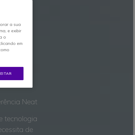
horar a sua
a, e exibir
a o
clicando em
 como
IAS
EITAR
rência Neat
de tecnologia
cessita de