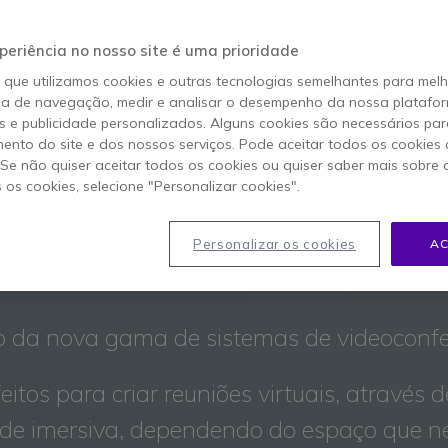
periência no nosso site é uma prioridade
o que utilizamos cookies e outras tecnologias semelhantes para mel
ia de navegação, medir e analisar o desempenho da nossa plataform
 e publicidade personalizados. Alguns cookies são necessários par
SISTEMAS DE
ento do site e dos nossos serviços. Pode aceitar todos os cookies 
. Se não quiser aceitar todos os cookies ou quiser saber mais sobre
s os cookies, selecione "Personalizar cookies".
DEOCONFERENC
NEAT
Personalizar os cookies
AC
 da nova gama de sistemas de videoconfe
eitos para criar reuniões virtuais, através 
de imersiva, dependendo do espaço que ne