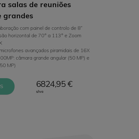
ra salas de reuniões
e grandes
aboração com painel de controlo de 8”
são horizontal de 70° a 113° e Zoom
X
microfones avançados piramidais de 16X
00MP: câmara grande angular (50 MP) e
(50 MP)
6824,95 €
IS
s/iva