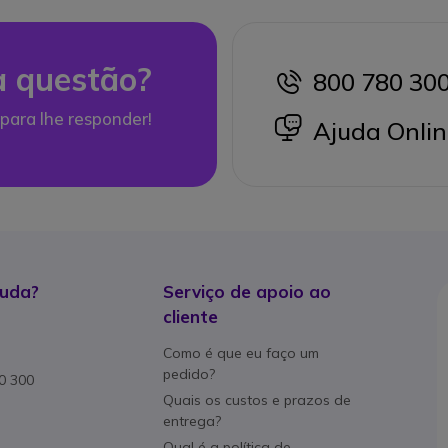
 questão?
800 780 30
icon
para lhe responder!
icon
Ajuda Onlin
juda?
Serviço de apoio ao
cliente
Como é que eu faço um
pedido?
80 300
Quais os custos e prazos de
entrega?
Qual é a política de