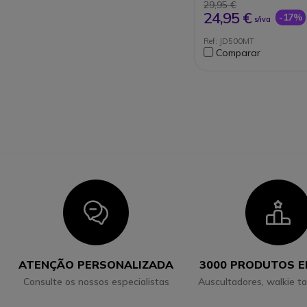
29,95 €
24,95 €
-17%
s/iva
Ref: JD500MT
Comparar
Icon
I
ATENÇÃO PERSONALIZADA
3000 PRODUTOS 
Consulte os nossos especialistas
Auscultadores, walkie ta