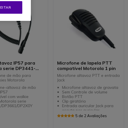
EITAR
tavoz IP57 para
Microfone de lapela PTT
a serie DP3441-
compatível Motorola 1 pin
-DP2X0Y
fone de mão para
Microfone altavoz PTT e entrada
kies Motorola
Jack
one-altavoz de mão
Microfone altavoz de gravata
IP57
Sem Controle de volume
ível com walkie
Botão PTT
 Motorola serie
Clip giratório
1/DP3661/DP2X0Y
Entrada auricular Jack para
escuta por auricular
(privacidade)
5 de 2 Avaliações
Acessório exclusivo para os
modelos com conexão