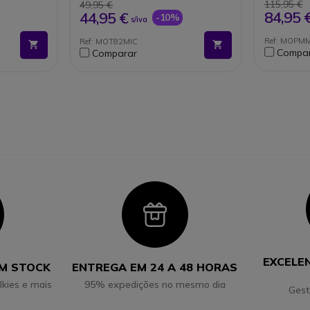
115,95 €
49,95 €
84,95 
44,95 €
-10%
s/iva
Ref: MOPM
Ref: MOT82MIC
Compa
Comparar
con
Icon
EXCELE
EM STOCK
ENTREGA EM 24 A 48 HORAS
lkies e mais
95% expedições no mesmo dia
Gest