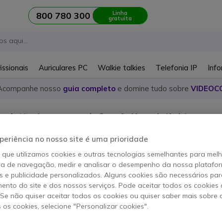
Linha
800 780 300
gratuita
issionais
Auriculares PC
Walkie talkies
Telefonia IP
Info
Acompanhe nosso
guia completo
e domine tudo sobre
VIDEOC
es
Microfones remotos
Conexão Motorola (1 pin)
fones conexão Motorola 1 pi
periência no nosso site é uma prioridade
o que utilizamos cookies e outras tecnologias semelhantes para mel
ia de navegação, medir e analisar o desempenho da nossa plataform
 e publicidade personalizados. Alguns cookies são necessários par
igos
ento do site e dos nossos serviços. Pode aceitar todos os cookies 
. Se não quiser aceitar todos os cookies ou quiser saber mais sobre
s os cookies, selecione "Personalizar cookies".