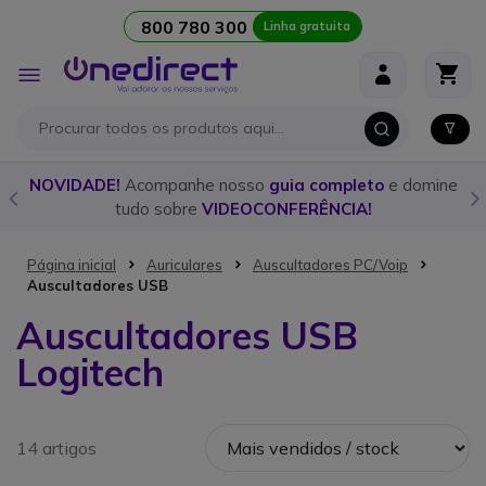
800 780 300
Linha gratuita
Ir para o Conteúdo
Alternar
Nav
o
NOVIDADE!
Acompanhe nosso
guia completo
e domine
tudo sobre
VIDEOCONFERÊNCIA!
Página inicial
Auriculares
Auscultadores PC/Voip
Auscultadores USB
Auscultadores USB
Logitech
14 artigos