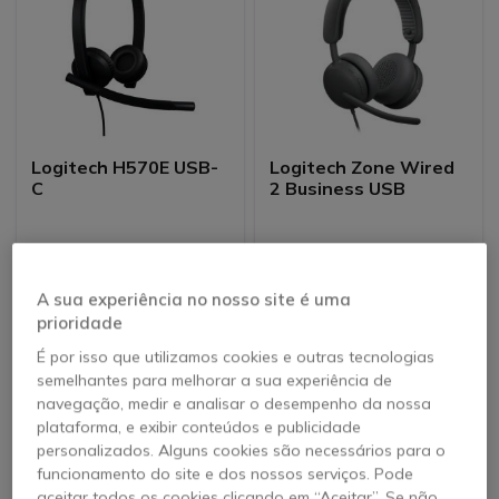
Logitech H570E USB-
Logitech Zone Wired
C
2 Business USB
49,95 €
159,95 €
43,95 €
149,95 €
-12%
-6%
s/iva
s/iva
A sua experiência no nosso site é uma
prioridade
É por isso que utilizamos cookies e outras tecnologias
semelhantes para melhorar a sua experiência de
navegação, medir e analisar o desempenho da nossa
plataforma, e exibir conteúdos e publicidade
personalizados. Alguns cookies são necessários para o
funcionamento do site e dos nossos serviços. Pode
aceitar todos os cookies clicando em “Aceitar”. Se não