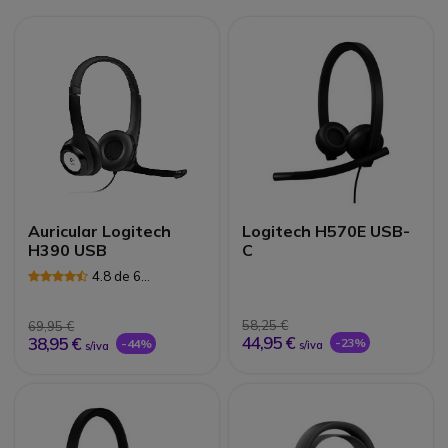
Auricular Logitech
Logitech H570E USB-
H390 USB
C
4.8 de 6
Avaliações
58,25 €
69,95 €
44,95 €
38,95 €
-23%
-44%
s/iva
s/iva