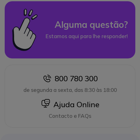
Alguma questão?
Estamos aqui para lhe responder!
800 780 300
icon
de segunda a sexta, das 8:30 às 18:00
icon
Ajuda Online
Contacto e FAQs