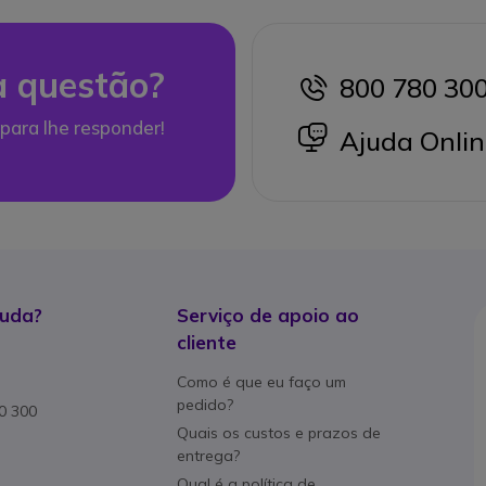
 questão?
800 780 30
icon
para lhe responder!
icon
Ajuda Onlin
juda?
Serviço de apoio ao
cliente
Como é que eu faço um
pedido?
80 300
Quais os custos e prazos de
entrega?
Qual é a política de