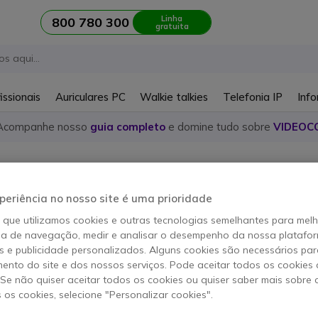
Linha
800 780 300
gratuita
issionais
Auriculares PC
Walkie talkies
Telefonia IP
Info
Acompanhe nosso
guia completo
e domine tudo sobre
VIDEOC
cultadores USB
dores USB Orosound
periência no nosso site é uma prioridade
o que utilizamos cookies e outras tecnologias semelhantes para mel
ia de navegação, medir e analisar o desempenho da nossa plataform
 e publicidade personalizados. Alguns cookies são necessários par
igo
ento do site e dos nossos serviços. Pode aceitar todos os cookies 
. Se não quiser aceitar todos os cookies ou quiser saber mais sobre
s os cookies, selecione "Personalizar cookies".