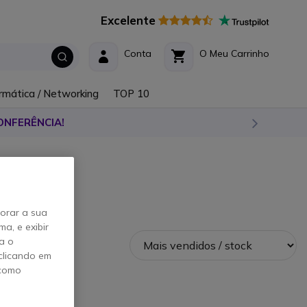
Excelente
Conta
O Meu Carrinho
rmática / Networking
TOP 10
ONFERÊNCIA!
horar a sua
a, e exibir
a o
clicando em
 como