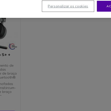
Personalizar os cookies
AC
o S+ +
mento de
adas
e de braço
luetooth®.
lmofadas
ra/circum-
e braço
e
is
C/Mac,
Compatível