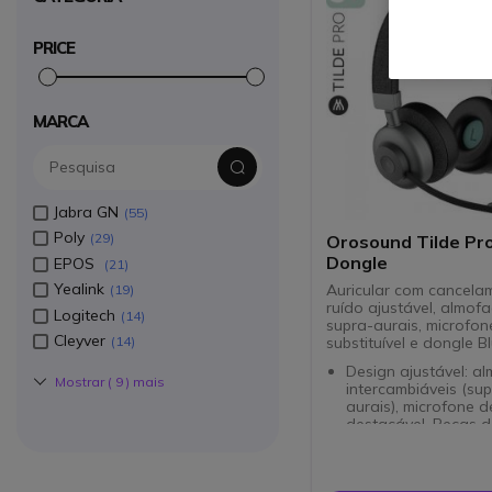
PRICE
MARCA
Jabra GN
55
Poly
29
Orosound Tilde Pr
Dongle
EPOS
21
Yealink
Auricular com cancela
19
ruído ajustável, almof
Logitech
14
supra-aurais, microfon
Cleyver
substituível e dongle B
14
Design ajustável: a
Mostrar (
9
) mais
intercambiáveis (sup
aurais), microfone d
destacável. Peças d
desgaste substituíve
Fone sem fio para P
telemóvel e tablet. 