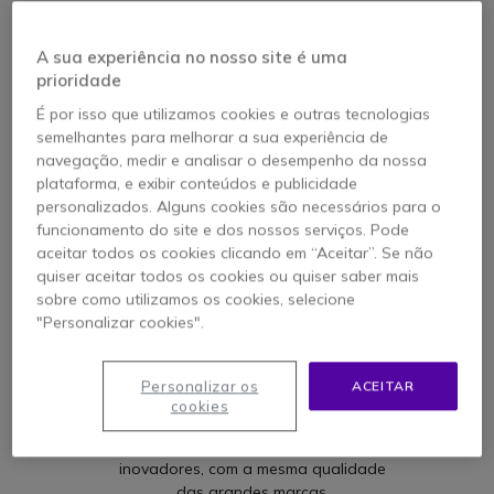
A sua experiência no nosso site é uma
prioridade
É por isso que utilizamos cookies e outras tecnologias
semelhantes para melhorar a sua experiência de
INTELIGENTE
navegação, medir e analisar o desempenho da nossa
Cleyver oferece produtos de alta
plataforma, e exibir conteúdos e publicidade
qualidade a preços atrativos. É uma
personalizados. Alguns cookies são necessários para o
compra inteligente para todos!
funcionamento do site e dos nossos serviços. Pode
aceitar todos os cookies clicando em “Aceitar”. Se não
quiser aceitar todos os cookies ou quiser saber mais
sobre como utilizamos os cookies, selecione
"Personalizar cookies".
Personalizar os
ACEITAR
INOVADOR
cookies
Na Onedirect, os nossos especialistas
esforçam-se por oferecer produtos
inovadores, com a mesma qualidade
das grandes marcas.