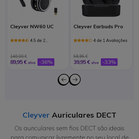
Cleyver NW60 UC
Cleyver Earbuds Pro
4.5 de 2
4 de 1 Avaliações
Avaliações
140,00 €
59,95 €
1
-36%
-33%
89,95 €
39,95 €
s/iva
s/iva
Cleyver
Auriculares DECT
Os auriculares sem fios DECT são ideais
para comunicar livremente no seu local de