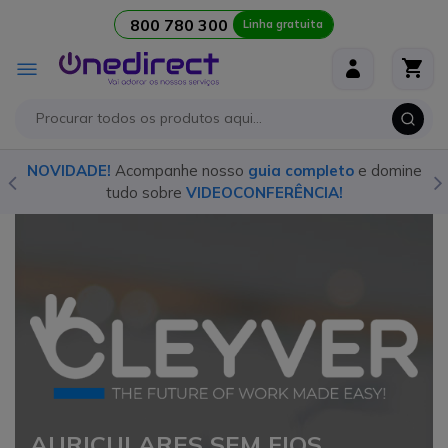
800 780 300
Linha gratuita
Ir para o Conteúdo
Alternar
Nav
o
NOVIDADE!
Acompanhe nosso
guia completo
e domine
tudo sobre
VIDEOCONFERÊNCIA!
AURICULARES SEM FIOS