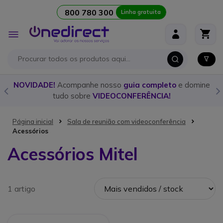
800 780 300
Linha gratuita
Ir para o Conteúdo
Alternar
Nav
o
NOVIDADE!
Acompanhe nosso
guia completo
e domine
tudo sobre
VIDEOCONFERÊNCIA!
Página inicial
Sala de reunião com videoconferência
Acessórios
Acessórios Mitel
1 artigo