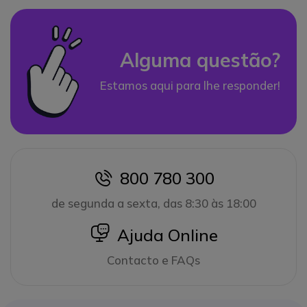
Alguma questão?
Estamos aqui para lhe responder!
800 780 300
icon
de segunda a sexta, das 8:30 às 18:00
icon
Ajuda Online
Contacto e FAQs