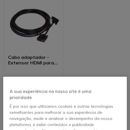
Cabo adaptador -
Extensor HDMI para
Mitel MiVoice
Conference
Ver produtos similares
A sua experiência no nosso site é uma
prioridade
É por isso que utilizamos cookies e outras tecnologias
semelhantes para melhorar a sua experiência de
navegação, medir e analisar o desempenho da nossa
Todas as vantagens da marca Mitel
plataforma, e exibir conteúdos e publicidade