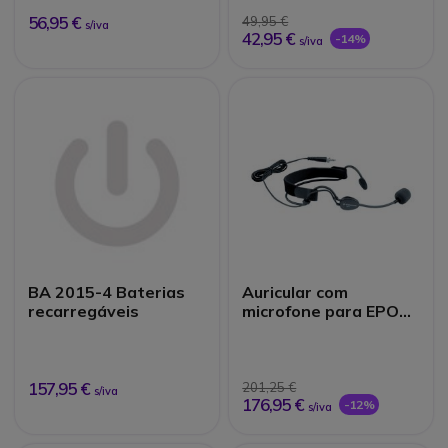
56,95 €
49,95 €
s/iva
42,95 €
-14%
s/iva
BA 2015-4 Baterias
Auricular com
recarregáveis
microfone para EPOS
Tourguide
157,95 €
201,25 €
s/iva
176,95 €
-12%
s/iva