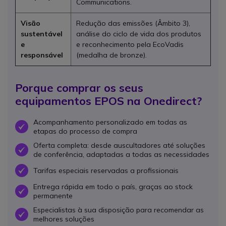
Communications.
Visão
Redução das emissões (Âmbito 3),
sustentável
análise do ciclo de vida dos produtos
e
e reconhecimento pela EcoVadis
responsável
(medalha de bronze).
Porque comprar os seus
equipamentos EPOS na Onedirect?
Acompanhamento personalizado em todas as
OK
etapas do processo de compra
Oferta completa: desde auscultadores até soluções
OK
de conferência, adaptadas a todas as necessidades
Tarifas especiais reservadas a profissionais
OK
Entrega rápida em todo o país, graças ao stock
OK
permanente
Especialistas à sua disposição para recomendar as
OK
melhores soluções