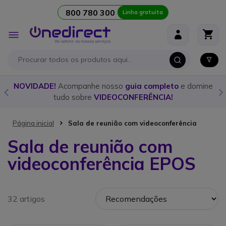
800 780 300
Linha gratuita
Ir para o Conteúdo
Alternar
Nav
NOVIDADE!
Acompanhe nosso
guia completo
e domine
De
tudo sobre
VIDEOCONFERÊNCIA!
Página inicial
Sala de reunião com videoconferência
Sala de reunião com
videoconferência EPOS
32 artigos