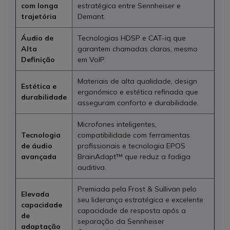
com longa
estratégica entre Sennheiser e
trajetória
Demant.
Áudio de
Tecnologias HDSP e CAT-iq que
Alta
garantem chamadas claras, mesmo
Definição
em VoIP.
Materiais de alta qualidade, design
Estética e
ergonómico e estética refinada que
durabilidade
asseguram conforto e durabilidade.
Microfones inteligentes,
Tecnologia
compatibilidade com ferramentas
de áudio
profissionais e tecnologia EPOS
avançada
BrainAdapt™ que reduz a fadiga
auditiva.
Premiada pela Frost & Sullivan pelo
Elevada
seu liderança estratégica e excelente
capacidade
capacidade de resposta após a
de
separação da Sennheiser
adaptação