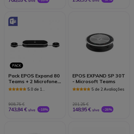
s/iva
s/iva
PACK
Pack EPOS Expand 80
EPOS EXPAND SP 30T
Teams + 2 Microfone
- Microsoft Teams
de extens
5.0 de 1
5 de 2 Avaliações
Avaliações
908,75 €
201,25 €
743,84 €
148,95 €
-18%
-26%
s/iva
s/iva