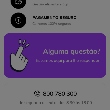
Icon
Gestão eficiente e ágil
PAGAMENTO SEGURO
Icon
Compras 100% seguras
Alguma questão?
Estamos aqui para lhe responder!
800 780 300
icon
de segunda a sexta, das 8:30 às 18:00