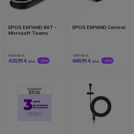
EPOS EXPAND 80T -
EPOS EXPAND Control
Microsoft Teams
548,85 €
799,95 €
428,95 €
668,95 €
-22%
-16%
s/iva
s/iva