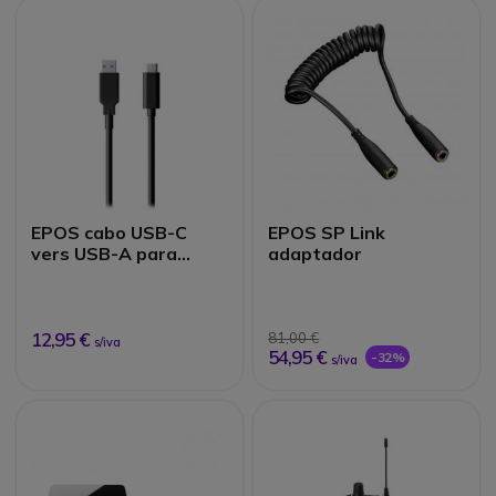
EPOS cabo USB-C
EPOS SP Link
vers USB-A para
adaptador
webcam
12,95 €
81,00 €
s/iva
54,95 €
-32%
s/iva