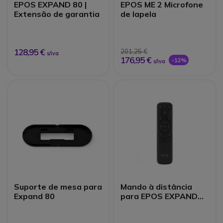
EPOS EXPAND 80 |
EPOS ME 2 Microfone
Extensão de garantia
de lapela
128,95 €
201,25 €
s/iva
176,95 €
-12%
s/iva
Suporte de mesa para
Mando à distância
Expand 80
para EPOS EXPAND
Vision 3T e Vision 5