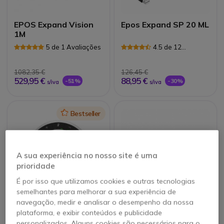
EPOS Expand Vision
Epos Expand SP 20 ML
1M
5 de 1 Avaliações
4.5 de 12
Avaliações
1082,35 €
126,45 €
529,95 €
88,95 €
-51%
-30%
s/iva
s/iva
Icon
Bestseller
A sua experiência no nosso site é uma
prioridade
É por isso que utilizamos cookies e outras tecnologias
semelhantes para melhorar a sua experiência de
navegação, medir e analisar o desempenho da nossa
EPOS EXPAND SP 30
EPOS EXPAND 80 Mic
plataforma, e exibir conteúdos e publicidade
+
personalizados. Alguns cookies são necessários para o