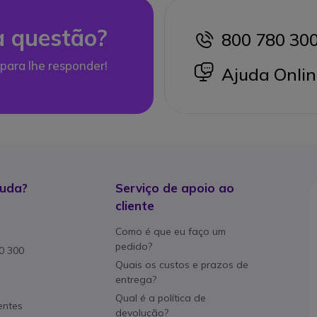
 questão?
800 780 30
icon
para lhe responder!
icon
Ajuda Onlin
juda?
Serviço de apoio ao
cliente
Como é que eu faço um
pedido?
80 300
Quais os custos e prazos de
entrega?
Qual é a política de
entes
devolução?