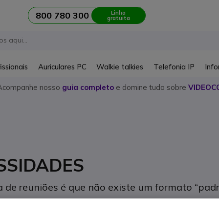
Linha
800 780 300
gratuita
issionais
Auriculares PC
Walkie talkies
Telefonia IP
Info
Acompanhe nosso
guia completo
e domine tudo sobre
VIDEOC
SSIDADES
a de reuniões é que não existe um formato “padr