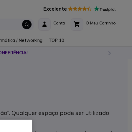
Excelente
Conta
O Meu Carrinho
rmática / Networking
TOP 10
ONFERÊNCIA!
ão”. Qualquer espaço pode ser utilizado