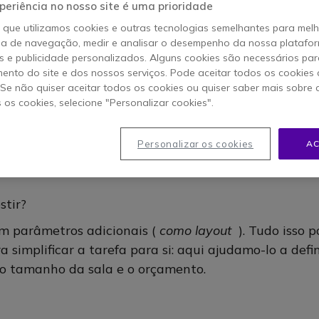
conferência exige algum planeamento: tanto em
periência no nosso site é uma prioridade
o que utilizamos cookies e outras tecnologias semelhantes para mel
ia de navegação, medir e analisar o desempenho da nossa plataform
 e publicidade personalizados. Alguns cookies são necessários par
ento do site e dos nossos serviços. Pode aceitar todos os cookies 
. Se não quiser aceitar todos os cookies ou quiser saber mais sobre
s os cookies, selecione "Personalizar cookies".
e se fazer as perguntas certas para definir as suas 
Personalizar os cookies
AC
remotas?
stir?
m parâmetros adicionais (
como layout
). Tudo isso 
 simplificar a tarefa para si: aqui ajudamo-lo a defi
 o tamanho da sala e o orçamento.