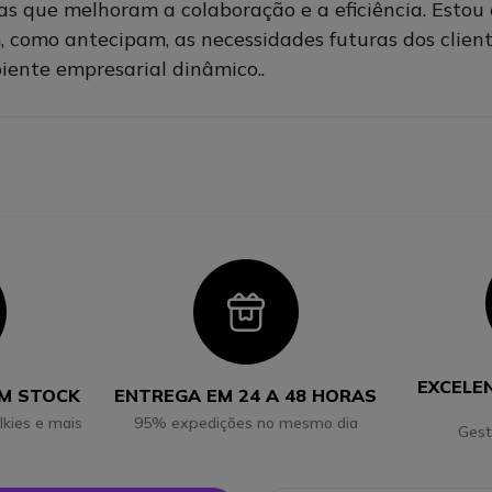
as que melhoram a colaboração e a eficiência. Esto
, como antecipam, as necessidades futuras dos clien
ente empresarial dinâmico.
.
con
Icon
EXCELE
EM STOCK
ENTREGA EM 24 A 48 HORAS
lkies e mais
95% expedições no mesmo dia
Gest