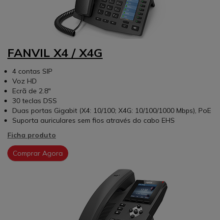
FANVIL X4 / X4G
4 contas SIP
Voz HD
Ecrã de 2.8"
30 teclas DSS
Duas portas Gigabit (X4: 10/100; X4G: 10/100/1000 Mbps), PoE
Suporta auriculares sem fios através do cabo EHS
Ficha produto
Comprar Agora