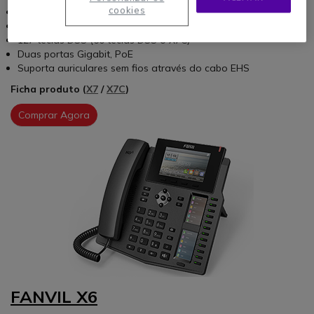
cookies
Ecrã de 7" (5" ou X7C)
Bluetooth & WiFi (Dongle WiFi)
127 teclas DSS
(60 teclas DSS o X7C)
Duas portas Gigabit, PoE
Suporta auriculares sem fios através do cabo EHS
Ficha produto (
X7
/
X7C
)
Comprar Agora
FANVIL X6