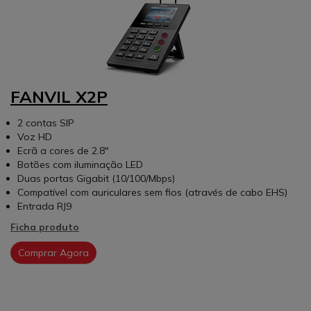
FANVIL X2P
2 contas SIP
Voz HD
Ecrã a cores de 2.8"
Botões com iluminação LED
Duas portas Gigabit (10/100/Mbps)
Compatível com auriculares sem fios (através de cabo EHS)
Entrada RJ9
Ficha produto
Comprar Agora