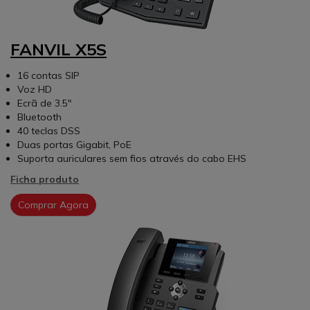
FANVIL X5S
16 contas SIP
Voz HD
Ecrã de 3.5"
Bluetooth
40 teclas DSS
Duas portas Gigabit, PoE
Suporta auriculares sem fios através do cabo EHS
Ficha produto
Comprar Agora