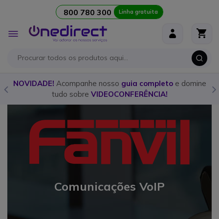
800 780 300
Linha gratuita
Ir para o Conteúdo
Alternar
Nav
e nosso
guia completo
e domine
Descubra o
walkie talkie
VIDEOCONFERÊNCIA!
nosso
gui
Comunicações VoIP