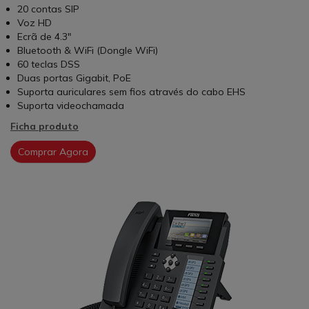
20 contas SIP
Voz HD
Ecrã de 4.3"
Bluetooth & WiFi (Dongle WiFi)
60 teclas DSS
Duas portas Gigabit, PoE
Suporta auriculares sem fios através do cabo EHS
Suporta videochamada
Ficha produto
Comprar Agora