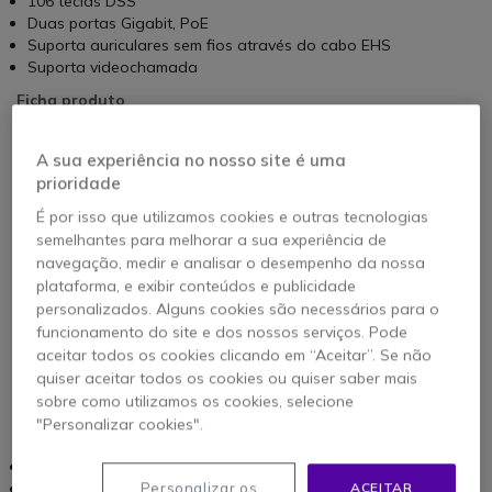
106 teclas DSS
Duas portas Gigabit, PoE
Suporta auriculares sem fios através do cabo EHS
Suporta videochamada
Ficha produto
Comprar Agora
A sua experiência no nosso site é uma
prioridade
É por isso que utilizamos cookies e outras tecnologias
semelhantes para melhorar a sua experiência de
navegação, medir e analisar o desempenho da nossa
plataforma, e exibir conteúdos e publicidade
personalizados. Alguns cookies são necessários para o
funcionamento do site e dos nossos serviços. Pode
aceitar todos os cookies clicando em “Aceitar”. Se não
quiser aceitar todos os cookies ou quiser saber mais
sobre como utilizamos os cookies, selecione
FANVIL X7 & X7C
"Personalizar cookies".
20 contas SIP
Personalizar os
ACEITAR
Voz HD