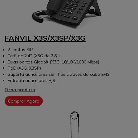
FANVIL X3S/X3SP/X3G
2 contas SIP
Ecrã de 2.4" (X3G de 2.8")
Duas portas Gigabit (X3G: 10/100/1000 Mbps)
PoE (X3G, X3SP)
Suporta auriculares sem fios através do cabo EHS
Entrada auriculares RJ9
Ficha produto
Comprar Agora