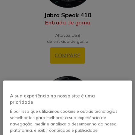
Jabra Speak 410
Entrada de gama
Altavoz USB
de entrada de gama
COMPARE
A sua experiência no nosso site é uma
prioridade
É por isso que utilizamos cookies e outras tecnologias
semelhantes para melhorar a sua experiência de
navegação, medir e analisar o desempenho da nossa
plataforma, e exibir conteúdos e publicidade
Jabra Speak 510