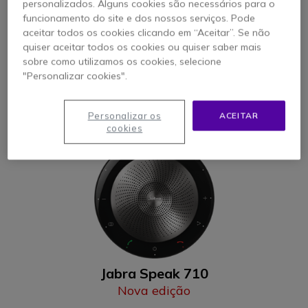
personalizados. Alguns cookies são necessários para o
O mais vendido
funcionamento do site e dos nossos serviços. Pode
aceitar todos os cookies clicando em “Aceitar”. Se não
Altavoz Bluetooth e USB
quiser aceitar todos os cookies ou quiser saber mais
de gama média
sobre como utilizamos os cookies, selecione
"Personalizar cookies".
COMPARE
Personalizar os
ACEITAR
cookies
Jabra Speak 710
Nova edição