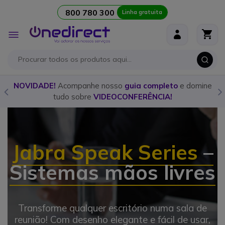
800 780 300
Linha gratuita
Ir para o Conteúdo
Alternar
Nav
o
NOVIDADE!
Acompanhe nosso
guia completo
e domine
tudo sobre
VIDEOCONFERÊNCIA!
Jabra Speak Series
–
Sistemas mãos livres
Transforme qualquer escritório numa sala de
reunião! Com desenho elegante e fácil de usar,