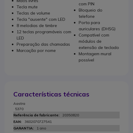
Mãos livres
com PIN
Tecla mute
Bloqueio do
Teclas de volume
telefone
Tecla "ausente" com LED
Porta para
8 melodias de timbre
auriculares (DHSG)
12 teclas programáveis com
Compatível com
LED
módulos de
Preparação das chamadas
extensão de teclado
Marcação por nome
Montagem mural
possível
Características técnicas
Aastra
5370
20350820
3602070727541
1 ano