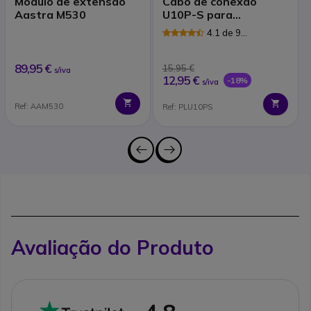
Módulo de extensão
Cabo de conexão
Aastra M530
U10P-S para
Panasonic
4.1 de 9
Avaliações
89,95 €
15,95 €
s/iva
12,95 €
-18%
s/iva
Ref: AAM530
Ref: PLU10PS
Avaliação do Produto