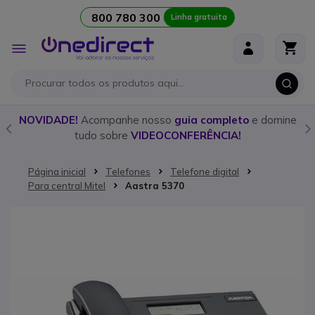
800 780 300
Linha gratuita
Ir para o Conteúdo
Alternar
Nav
o
NOVIDADE!
Acompanhe nosso
guia completo
e domine
tudo sobre
VIDEOCONFERÊNCIA!
Página inicial
Telefones
Telefone digital
Para central Mitel
Aastra 5370
Saltar para o final da Galeria de imagens