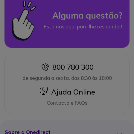
Alguma questão?
Estamos aqui para lhe responder!
800 780 300
icon
de segunda a sexta, das 8:30 às 18:00
icon
Ajuda Online
Contacto e FAQs
Sobre a Onedirect