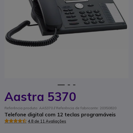
1
2
3
Aastra 5370
Saltar para o início da Galeria de imagens
Referência produto: AA5370 // Referência de fabricante: 20350820
Telefone digital com 12 teclas programáveis
4.8 de 11 Avaliações