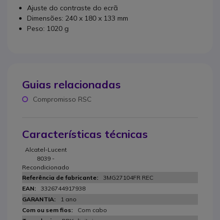
Ajuste do contraste do ecrã
Dimensões: 240 x 180 x 133 mm
Peso: 1020 g
Guias relacionadas
Compromisso RSC
Características técnicas
Alcatel-Lucent
8039 -
Recondicionado
3MG27104FR REC
3326744917938
1 ano
Com cabo