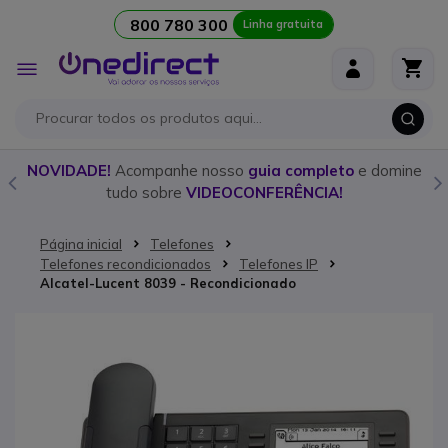
800 780 300
Linha gratuita
Ir para o Conteúdo
Alternar
Nav
o
NOVIDADE!
Acompanhe nosso
guia completo
e domine
tudo sobre
VIDEOCONFERÊNCIA!
Página inicial
Telefones
Telefones recondicionados
Telefones IP
Alcatel-Lucent 8039 - Recondicionado
Saltar para o final da Galeria de imagens