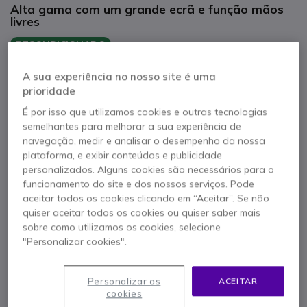
Alta gama com um grande ecrã e função mãos
livres
RECONDICIONADO
129,95 €
s/iva
159,84 €
Iva Incl.
A sua experiência no nosso site é uma
Qtd
prioridade
ADICIONAR AO CARRINHO
É por isso que utilizamos cookies e outras tecnologias
semelhantes para melhorar a sua experiência de
ORÇAMENTO EM 4 HORAS
navegação, medir e analisar o desempenho da nossa
plataforma, e exibir conteúdos e publicidade
11 produtos
em stock
Entrega:
24/48 h
personalizados. Alguns cookies são necessários para o
funcionamento do site e dos nossos serviços. Pode
aceitar todos os cookies clicando em “Aceitar”. Se não
1 ano de garantia
do fabricante
quiser aceitar todos os cookies ou quiser saber mais
sobre como utilizamos os cookies, selecione
"Personalizar cookies".
Personalizar os
ACEITAR
cookies
Características principais