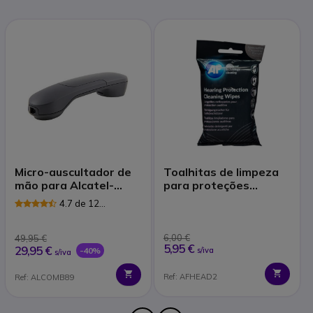
Micro-auscultador de
Toalhitas de limpeza
mão para Alcatel-
para proteções
Lucent
auditivas
4.7 de 12
Avaliações
6,00 €
49,95 €
5,95 €
29,95 €
-40%
s/iva
s/iva
Ref: AFHEAD2
Ref: ALCOMB89