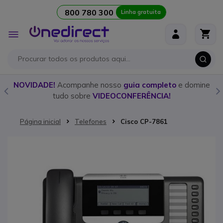
800 780 300
Linha gratuita
Ir para o Conteúdo
Alternar
Nav
o
NOVIDADE!
Acompanhe nosso
guia completo
e domine
tudo sobre
VIDEOCONFERÊNCIA!
Página inicial
Telefones
Cisco CP-7861
Saltar para o final da Galeria de imagens