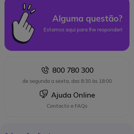
Alguma questão?
Estamos aqui para lhe responder!
800 780 300
icon
de segunda a sexta, das 8:30 às 18:00
icon
Ajuda Online
Contacto e FAQs