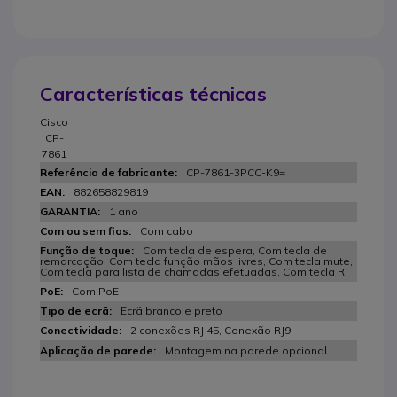
Características técnicas
Cisco
CP-
7861
CP-7861-3PCC-K9=
882658829819
1 ano
Com cabo
Com tecla de espera, Com tecla de
remarcação, Com tecla função mãos livres, Com tecla mute,
Com tecla para lista de chamadas efetuadas, Com tecla R
Com PoE
Ecrã branco e preto
2 conexões RJ 45, Conexão RJ9
Montagem na parede opcional