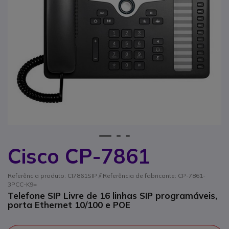
1
2
3
Cisco CP-7861
Saltar para o início da Galeria de imagens
Referência produto: CI7861SIP // Referência de fabricante: CP-7861-
3PCC-K9=
Telefone SIP Livre de 16 linhas SIP programáveis,
porta Ethernet 10/100 e POE