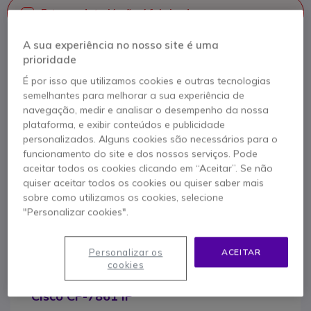
Este produto já não é fabricado
A sua experiência no nosso site é uma
Para melhor satisfazer as suas necessidades, apresentamos
prioridade
uma lista de produtos similares
É por isso que utilizamos cookies e outras tecnologias
Ver produtos similares
semelhantes para melhorar a sua experiência de
navegação, medir e analisar o desempenho da nossa
plataforma, e exibir conteúdos e publicidade
personalizados. Alguns cookies são necessários para o
Contacte os nossos peritos -
Linha gratuita
funcionamento do site e dos nossos serviços. Pode
800 780 300
F.A.Q
Live Chat
aceitar todos os cookies clicando em “Aceitar”. Se não
quiser aceitar todos os cookies ou quiser saber mais
sobre como utilizamos os cookies, selecione
"Personalizar cookies".
Personalizar os
ACEITAR
Descrição produto
cookies
Cisco CP-7861 IP