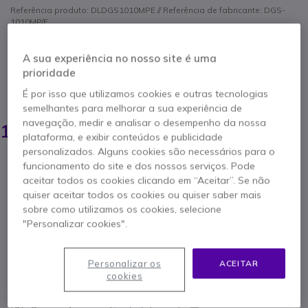
Referência produto: DLDGS1010MPE // Referência de fabricante: DGS-
1010MP/E
Switch Gigabit gerido inteligente com 8 portas
PoE e potência total de 125 W, ideal para
A sua experiência no nosso site é uma
pequenas redes com câmaras IP, pontos de
prioridade
acesso e VoIP.
É por isso que utilizamos cookies e outras tecnologias
POUPE 3,00 €
semelhantes para melhorar a sua experiência de
132,95 €
navegação, medir e analisar o desempenho da nossa
129,95 €
s/iva
-
159,84 €
Iva Incl.
plataforma, e exibir conteúdos e publicidade
personalizados. Alguns cookies são necessários para o
Qtd
funcionamento do site e dos nossos serviços. Pode
ADICIONAR AO CARRINHO
aceitar todos os cookies clicando em “Aceitar”. Se não
quiser aceitar todos os cookies ou quiser saber mais
ORÇAMENTO EM 4 HORAS
sobre como utilizamos os cookies, selecione
"Personalizar cookies".
Esgotado
7 produtos em stock plataforma
Personalizar os
ACEITAR
Entrega:
5-7 dias
cookies