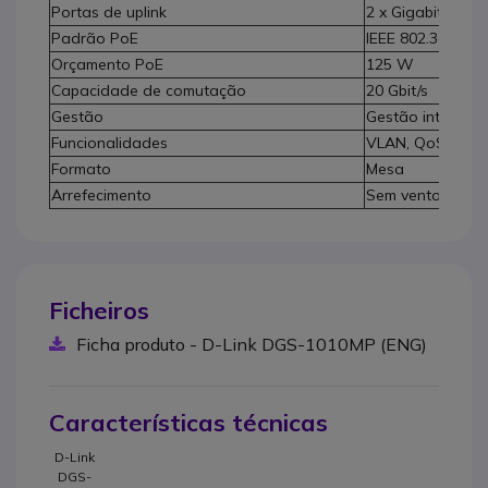
Portas de uplink
2 x Gigabit
Padrão PoE
IEEE 802.3af/at
Orçamento PoE
125 W
Capacidade de comutação
20 Gbit/s
Gestão
Gestão inteligen
Funcionalidades
VLAN, QoS, IGM
Formato
Mesa
Arrefecimento
Sem ventoinha
Ficheiros
Ficha produto - D-Link DGS-1010MP (ENG)
Características técnicas
D-Link
DGS-