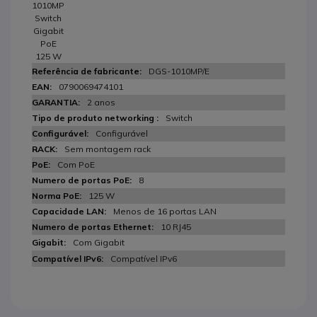
1010MP
Switch
Gigabit
PoE
125 W
DGS-1010MP/E
0790069474101
2 anos
Switch
Configurável
Sem montagem rack
Com PoE
8
125 W
Menos de 16 portas LAN
10 RJ45
Com Gigabit
Compatível IPv6