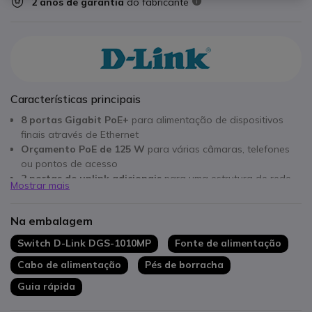
2 anos de garantia
do fabricante
Características principais
8 portas Gigabit PoE+
para alimentação de dispositivos
finais através de Ethernet
Orçamento PoE de 125 W
para várias câmaras, telefones
ou pontos de acesso
2 portas de uplink adicionais
para uma estrutura de rede
Mostrar mais
flexível
Funcionalidades Smart Managed
como VLAN, QoS e IGMP
Na embalagem
Snooping
Instalação Plug & Play
com gestão web simples
Switch D-Link DGS-1010MP
Fonte de alimentação
Design sem ventoinha
para um funcionamento silencioso
Cabo de alimentação
Pés de borracha
no escritório
Guia rápida