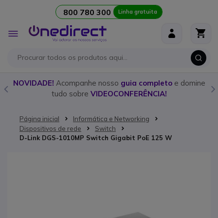
800 780 300
Linha gratuita
Ir para o Conteúdo
Alternar
Nav
o
NOVIDADE!
Acompanhe nosso
guia completo
e domine
tudo sobre
VIDEOCONFERÊNCIA!
Página inicial
Informática e Networking
Dispositivos de rede
Switch
D-Link DGS-1010MP Switch Gigabit PoE 125 W
Saltar para o final da Galeria de imagens