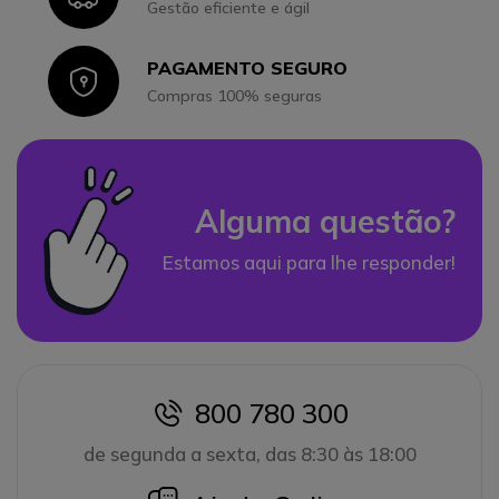
Gestão eficiente e ágil
PAGAMENTO SEGURO
Icon
Compras 100% seguras
Alguma questão?
Estamos aqui para lhe responder!
800 780 300
icon
de segunda a sexta, das 8:30 às 18:00