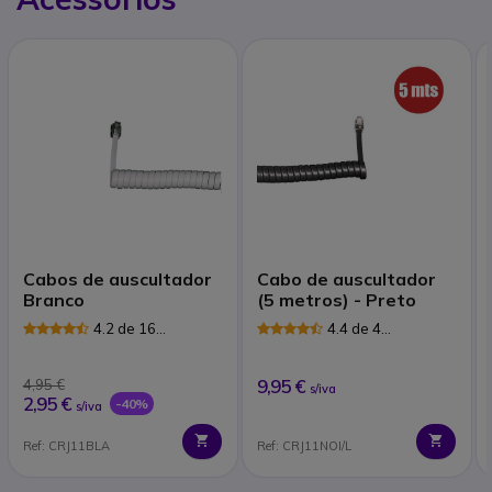
Cabos de auscultador
Cabo de auscultador
Branco
(5 metros) - Preto
4.2 de 16
4.4 de 4
Avaliações
Avaliações
9,95 €
4,95 €
s/iva
2,95 €
-40%
s/iva
Ref: CRJ11BLA
Ref: CRJ11NOI/L