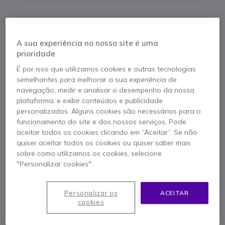
A sua experiência no nosso site é uma
Descrição produto
prioridade
É por isso que utilizamos cookies e outras tecnologias
Doro Phone Easy 312cs
semelhantes para melhorar a sua experiência de
navegação, medir e analisar o desempenho da nossa
Telefone com botões grande e fácil de usar
plataforma, e exibir conteúdos e publicidade
personalizados. Alguns cookies são necessários para o
funcionamento do site e dos nossos serviços. Pode
aceitar todos os cookies clicando em “Aceitar”. Se não
Doro Phone Easy 312cs conta com botões grandes
quiser aceitar todos os cookies ou quiser saber mais
que facilitam a marcação. É muito fácil de usar e é
sobre como utilizamos os cookies, selecione
compatível com auriculares. Com três memórias
"Personalizar cookies".
progrmáveis diretas, poderá ligar rapidamente oas
seus contactos frequentes.
Este telefone Doro, dispõe de várias funções básicas
Personalizar os
ACEITAR
como o botão de remarcação, o controle de volume
cookies
do timbre e o alarme ou pré-marcado, o Doro Phone
Easy 312cs oferece uma comunicação efetiva.