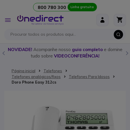
800 780 300
Linha gratuita
Ir para o Conteúdo
Alternar
Nav
o
NOVIDADE!
Acompanhe nosso
guia completo
e domine
tudo sobre
VIDEOCONFERÊNCIA!
Página inicial
Telefones
Telefones analógicos/fixos
Telefones Para Idosos
Doro Phone Easy 312cs
Saltar para o final da Galeria de imagens