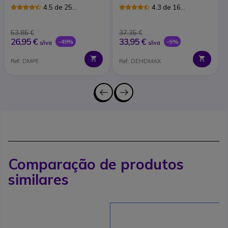
4.5 de 25
4.3 de 16
Avaliações
Avaliações
53,85 €
37,35 €
26,95 €
33,95 €
-49%
-9%
s/iva
s/iva
Ref: DMPE
Ref: DEHDMAX
Comparação de produtos
similares