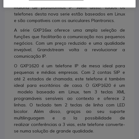
áudio melhorado e uma interoperabilidade com a
maioria de plataformas IP. Além disso, todos os
telefones desta nova serie estão baseados em Linux
e são compatíveis com os auriculares Plantronics.
A série GXP16xx oferece uma ampla seleção de
funções que facilitarão a comunicação nos pequenos
negócios. Com um preço reduzido e uma qualidade
invejável, Grandstream volta a revolucionar a
comunicação IP.
O GXP1620 é um telefone IP de mesa ideal para
pequenas e médias empresas. Com 2 contas SIP e
até 2 estados de chamada, este telefone é também
ideal para escritórios de casa. O GXP1620 é um
modelo baseado em Linux, tem 3 teclas XML
programáveis sensíveis ao contexto e oferece 2
linhas. O teclado tem 2 teclas de linha com LED
bicolor. Além disso, graças ao seu suporte
multilinguagem e a la possibilidade de
realizar conferências a 3 vias, este telefone converte-
se numa solução de grande qualidade.