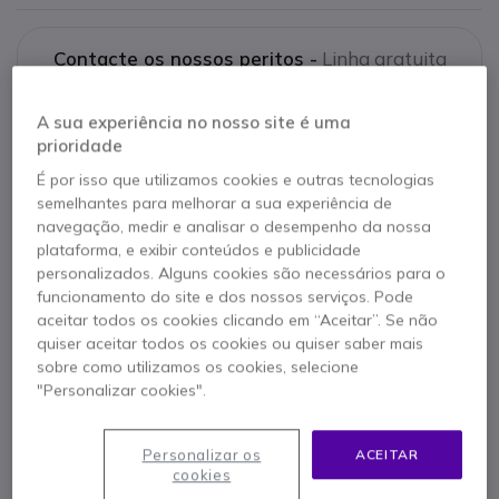
Contacte os nossos peritos -
Linha gratuita
800 780 300
F.A.Q
Live Chat
A sua experiência no nosso site é uma
prioridade
É por isso que utilizamos cookies e outras tecnologias
semelhantes para melhorar a sua experiência de
navegação, medir e analisar o desempenho da nossa
Descrição produto
plataforma, e exibir conteúdos e publicidade
personalizados. Alguns cookies são necessários para o
Telefone IP para
funcionamento do site e dos nossos serviços. Pode
aceitar todos os cookies clicando em “Aceitar”. Se não
pequenas empresas
quiser aceitar todos os cookies ou quiser saber mais
sobre como utilizamos os cookies, selecione
Grandstream apresenta a série de telefones IP:
"Personalizar cookies".
os Grandstream GXP16xx. Estes dispositivos foram
criados para pequenas e medianas empresas,
oferecendo funcionalidades adaptadas às mesmas.
Personalizar os
ACEITAR
cookies
Estes dispositivos contam com um novo desenho,