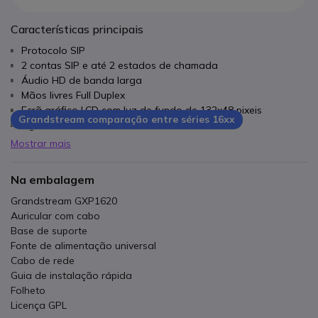
Características principais
Protocolo SIP
2 contas SIP e até 2 estados de chamada
Áudio HD de banda larga
Mãos livres Full Duplex
Ecrã gráfico LCD com luz de fundo de 132x48 pixeis
Grandstream comparação entre séries 16xx
Agenda de até 500 contactos
2 teclas de linha de 2 cores
Mostrar mais
Na embalagem
Grandstream GXP1620
Auricular com cabo
Base de suporte
Fonte de alimentação universal
Cabo de rede
Guia de instalação rápida
Folheto
Licença GPL