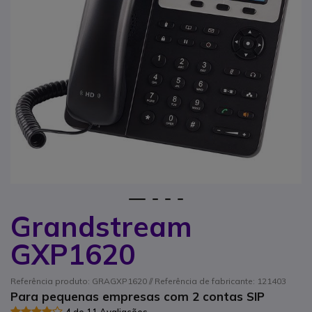
1
2
3
4
Grandstream
Saltar para o início da Galeria de imagens
GXP1620
Referência produto: GRAGXP1620 // Referência de fabricante: 121403
Para pequenas empresas com 2 contas SIP