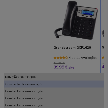
Gra
Grandstream GXP1620
4 de 11 Avaliações
50,
48,35 €
41,
39,95 €
s/iva
FUNÇÃO DE TOQUE
Com tecla de remarcação
Com tecla de remarcação
Com tecla de remarcação
Com tecla de remarcação