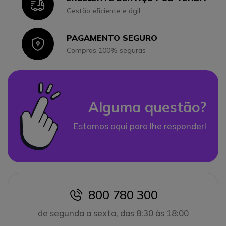
Icon
Gestão eficiente e ágil
PAGAMENTO SEGURO
Icon
Compras 100% seguras
Alguma questão?
Estamos aqui para lhe responder!
800 780 300
icon
de segunda a sexta, das 8:30 às 18:00