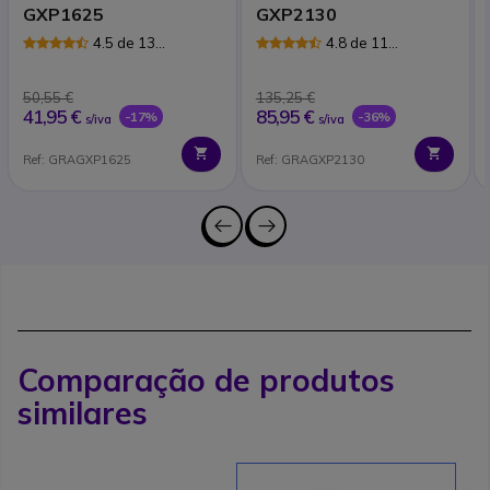
GXP1625
GXP2130
4.5 de 13
4.8 de 11
Avaliações
Avaliações
50,55 €
135,25 €
41,95 €
85,95 €
-17%
-36%
s/iva
s/iva
Ref: GRAGXP1625
Ref: GRAGXP2130
Comparação de produtos
similares