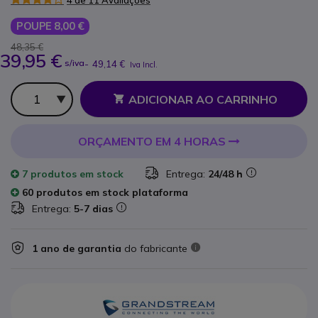
4 de 11 Avaliações
POUPE 8,00 €
48,35 €
39,95 €
s/iva
-
49,14 €
Iva Incl.
Qtd
ADICIONAR AO CARRINHO
ORÇAMENTO EM 4 HORAS
7 produtos
em stock
Entrega:
24/48 h
60 produtos em stock plataforma
Entrega:
5-7 dias
1 ano de garantia
do fabricante