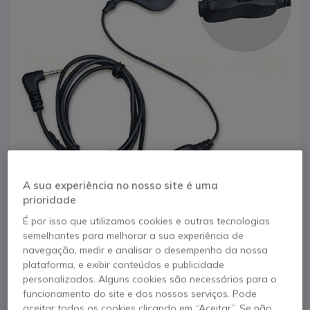
A sua experiência no nosso site é uma
prioridade
É por isso que utilizamos cookies e outras tecnologias
1
semelhantes para melhorar a sua experiência de
Kit Ear Loop VOX
Saltar para o início da Galeria de imagens
navegação, medir e analisar o desempenho da nossa
plataforma, e exibir conteúdos e publicidade
para HYT TC-320
personalizados. Alguns cookies são necessários para o
funcionamento do site e dos nossos serviços. Pode
Referência produto: HYTEHS09 // Referência de fabricante: EHS09
aceitar todos os cookies clicando em “Aceitar”. Se não