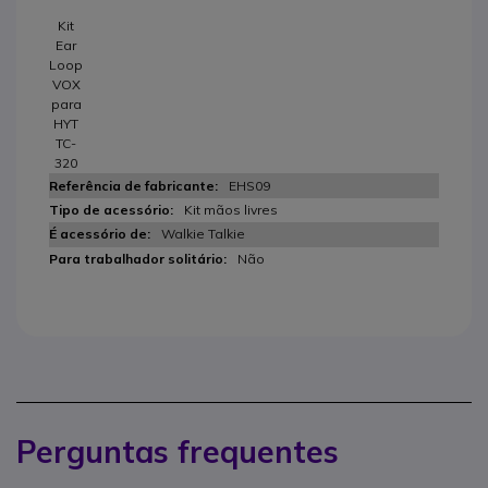
Kit
Ear
Loop
VOX
para
HYT
TC-
320
EHS09
Kit mãos livres
Walkie Talkie
Não
Perguntas frequentes