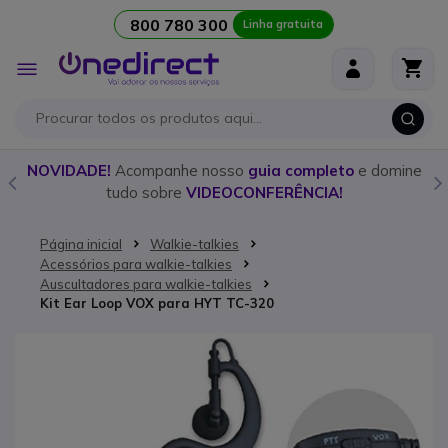
800 780 300
Linha gratuita
Ir para o Conteúdo
Alternar
Nav
o
NOVIDADE!
Acompanhe nosso
guia completo
e domine
tudo sobre
VIDEOCONFERÊNCIA!
Página inicial
Walkie-talkies
Acessórios para walkie-talkies
Auscultadores para walkie-talkies
Kit Ear Loop VOX para HYT TC-320
Saltar para o final da Galeria de imagens