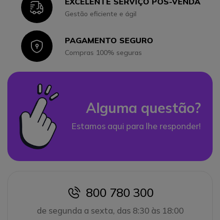
EXCELENTE SERVIÇO PÓS-VENDA
Icon
Gestão eficiente e ágil
PAGAMENTO SEGURO
Icon
Compras 100% seguras
Alguma questão?
Estamos aqui para lhe responder!
800 780 300
icon
de segunda a sexta, das 8:30 às 18:00