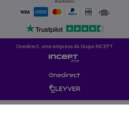
Aceitamos
Onedirect, uma empresa do Grupo INCEPT
Condições gerais de venda
Proteção de dados
Cookies