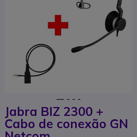
1
2
3
4
Jabra BIZ 2300 +
Saltar para o início da Galeria de imagens
Cabo de conexão GN
Netcom