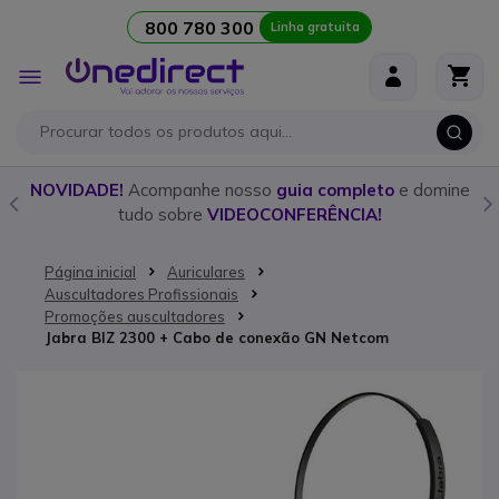
800 780 300
Linha gratuita
Ir para o Conteúdo
Alternar
Nav
o
NOVIDADE!
Acompanhe nosso
guia completo
e domine
tudo sobre
VIDEOCONFERÊNCIA!
Página inicial
Auriculares
Auscultadores Profissionais
Promoções auscultadores
Jabra BIZ 2300 + Cabo de conexão GN Netcom
Saltar para o final da Galeria de imagens