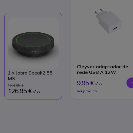
Cleyver adaptador de
rede USB A 12W
1
x Jabra Speak2 55
MS
9,95 €
s/iva
168,95 €
126,95 €
Ver produto
s/iva