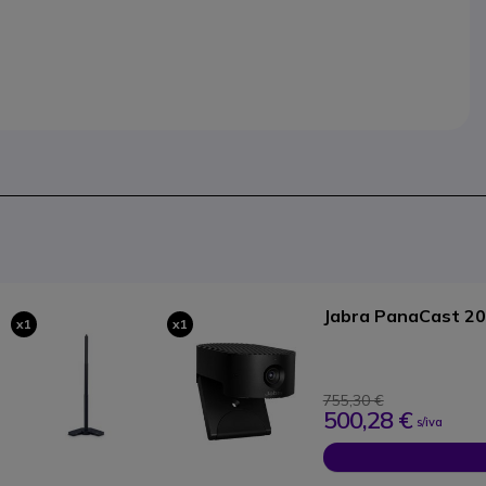
Jabra PanaCast 20
x1
x1
755,30 €
500,28 €
s/iva