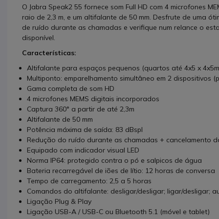
O Jabra Speak2 55 fornece som Full HD com 4 microfones MEM
raio de 2,3 m, e um altifalante de 50 mm. Desfrute de uma ó
de ruído durante as chamadas e verifique num relance o est
disponível.
Características:
Altifalante para espaços pequenos (quartos até 4x5 x 4x5m
Multiponto: emparelhamento simultâneo em 2 dispositivos (
Gama completa de som HD
4 microfones MEMS digitais incorporados
Captura 360° a partir de até 2,3m
Altifalante de 50 mm
Potência máxima de saída: 83 dBspl
Redução do ruído durante as chamadas + cancelamento d
Equipado com indicador visual LED
Norma IP64: protegido contra o pó e salpicos de água
Bateria recarregável de iões de lítio: 12 horas de conversa
Tempo de carregamento: 2,5 a 5 horas
Comandos do altifalante: desligar/desligar; ligar/desligar; au
Ligação Plug & Play
Ligação USB-A / USB-C ou Bluetooth 5.1 (móvel e tablet)