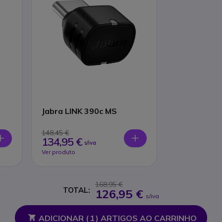
Jabra LINK 390c MS
148,45 €
134,95 €
s/iva
Ver produto
168,95 €
TOTAL:
126,95 €
s/iva
ADICIONAR (
1
) ARTIGOS AO CARRINHO