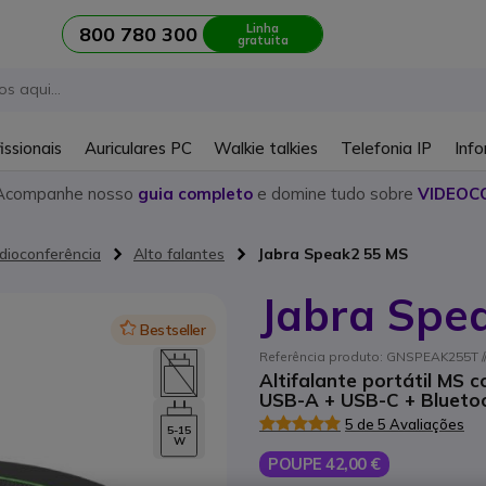
Linha
800 780 300
gratuita
issionais
Auriculares PC
Walkie talkies
Telefonia IP
Info
Acompanhe nosso
guia completo
e domine tudo sobre
VIDEOC
dioconferência
Alto falantes
Jabra Speak2 55 MS
Jabra Spe
Icon
Bestseller
Referência produto: GNSPEAK255T //
Altifalante portátil MS 
USB-A + USB-C + Blueto
5 de 5 Avaliações
5-15
W
POUPE 42,00 €