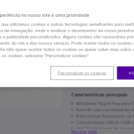
168,95 €
126,95 €
s/iva
-
156,15 €
Iva 
periência no nosso site é uma prioridade
o que utilizamos cookies e outras tecnologias semelhantes para mel
Qtd
ia de navegação, medir e analisar o desempenho da nossa plataform
ADICIO
 e publicidade personalizados. Alguns cookies são necessários par
ento do site e dos nossos serviços. Pode aceitar todos os cookies 
. Se não quiser aceitar todos os cookies ou quiser saber mais sobre
16 produtos
em stock
s os cookies, selecione "Personalizar cookies".
100+ produtos em stock pl
Personalizar os cookies
AC
2 anos de garantia
do fab
Características principais
Altifalante Plug & Play para 
Som HD com cancelamento de
4 microfones formadores de f
Conectividade USB-A / USB-C
Até 12 h de tempo de conver
Mostrar mais