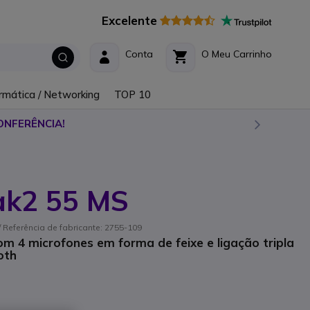
Excelente
Conta
O Meu Carrinho
rmática / Networking
TOP 10
ONFERÊNCIA!
ak2 55 MS
 Referência de fabricante: 2755-109
com 4 microfones em forma de feixe e ligação tripla
oth