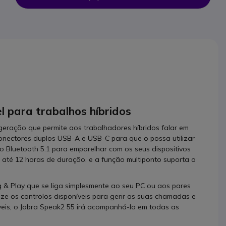
l para trabalhos híbridos
geração que permite aos trabalhadores híbridos falar em
i conectores duplos USB-A e USB-C para que o possa utilizar
 Bluetooth 5.1 para emparelhar com os seus dispositivos
e até 12 horas de duração, e a função multiponto suporta o
g & Play que se liga simplesmente ao seu PC ou aos pares
lize os controlos disponíveis para gerir as suas chamadas e
veis, o Jabra Speak2 55 irá acompanhá-lo em todas as