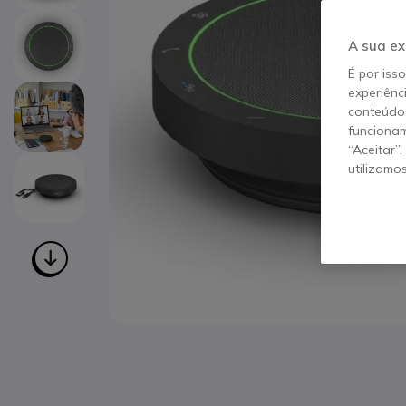
A sua ex
É por iss
experiênc
conteúdos
funcionam
“Aceitar”
utilizamo
Saltar para o início da Galeria de imagens