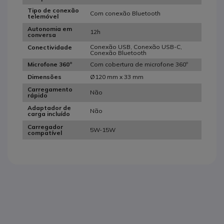
Tipo de conexão
Com conexão Bluetooth
telemóvel
Autonomia em
12h
conversa
Conexão USB, Conexão USB-C,
Conectividade
Conexão Bluetooth
Com cobertura de microfone 360º
Microfone 360º
Ø120 mm x 33 mm
Dimensões
Carregamento
Não
rápido
Adaptador de
Não
carga incluído
Carregador
5W-15W
compatível