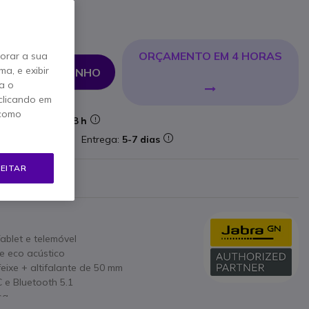
Incl.
ORÇAMENTO EM 4 HORAS
horar a sua
a, e exibir
NAR AO CARRINHO
a o
clicando em
 como
Entrega:
24/48 h
ataforma
Entrega:
5-7 dias
EITAR
ricante
Tablet e telemóvel
 eco acústico
eixe + altifalante de 50 mm
 e Bluetooth 5.1
sa