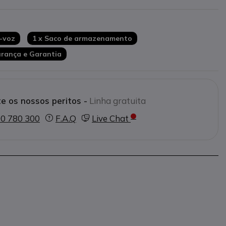
a-voz
1 x Saco de armazenamento
urança e Garantia
e os nossos peritos -
Linha gratuita
0 780 300
F.A.Q
Live Chat