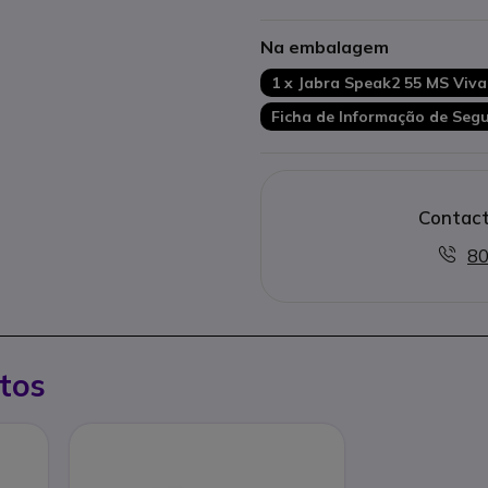
Várias versões disponíveis
Na embalagem
1 x Jabra Speak2 55 MS Viv
Ficha de Informação de Seg
Contact
80
tos