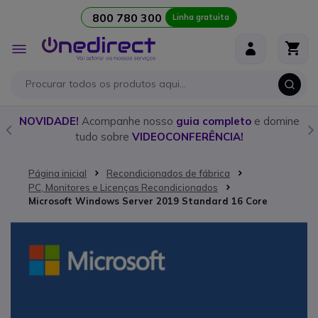
800 780 300
Linha gratuita
Ir para o Conteúdo
Alternar
Nav
o
NOVIDADE!
Acompanhe nosso
guia completo
e domine
tudo sobre
VIDEOCONFERÊNCIA!
Página inicial
Recondicionados de fábrica
PC, Monitores e Licenças Recondicionados
Microsoft Windows Server 2019 Standard 16 Core
Saltar para o final da Galeria de imagens