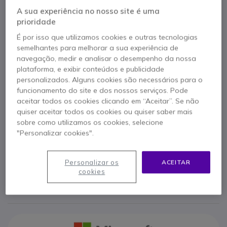
Referência produto: MIC9EM00652R // Referência de fabricante: 9EM-
A sua experiência no nosso site é uma
00652
prioridade
Licença aberta de 16 núcleos para Windows
Server 2019 Standard, desenvolvida para
É por isso que utilizamos cookies e outras tecnologias
infraestruturas de servidor escaláveis, geridas
semelhantes para melhorar a sua experiência de
centralmente e profissionais.
navegação, medir e analisar o desempenho da nossa
plataforma, e exibir conteúdos e publicidade
RECONDICIONADO
personalizados. Alguns cookies são necessários para o
526,95 €
s/iva
648,15 €
Iva Incl.
funcionamento do site e dos nossos serviços. Pode
aceitar todos os cookies clicando em “Aceitar”. Se não
Qtd
ADICIONAR AO CARRINHO
quiser aceitar todos os cookies ou quiser saber mais
sobre como utilizamos os cookies, selecione
"Personalizar cookies".
ORÇAMENTO EM 4 HORAS
EM STOCK
Personalizar os
ACEITAR
cookies
1 ano de garantia
do fabricante