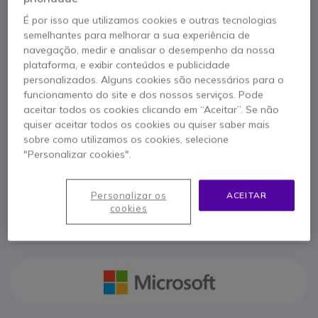
Referência produto: MICWS22SER // Referência de fabricante:
É por isso que utilizamos cookies e outras tecnologias
DG7GMGF0D5RK-0005
semelhantes para melhorar a sua experiência de
Licença 16 núcleos para empresas com
virtualização, segurança avançada e gestão
navegação, medir e analisar o desempenho da nossa
híbrida.
plataforma, e exibir conteúdos e publicidade
personalizados. Alguns cookies são necessários para o
RECONDICIONADO
funcionamento do site e dos nossos serviços. Pode
658,95 €
s/iva
aceitar todos os cookies clicando em “Aceitar”. Se não
810,51 €
Iva Incl.
quiser aceitar todos os cookies ou quiser saber mais
Qtd
sobre como utilizamos os cookies, selecione
ADICIONAR AO CARRINHO
"Personalizar cookies".
ORÇAMENTO EM 4 HORAS
Personalizar os
ACEITAR
cookies
EM STOCK