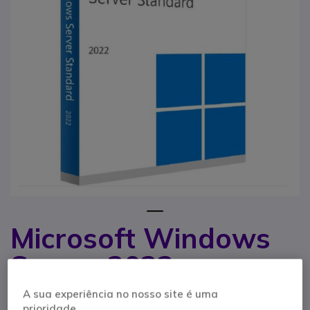
1
Microsoft Windows
Saltar para o início da Galeria de imagens
Server 2022
Standard
A sua experiência no nosso site é uma
prioridade