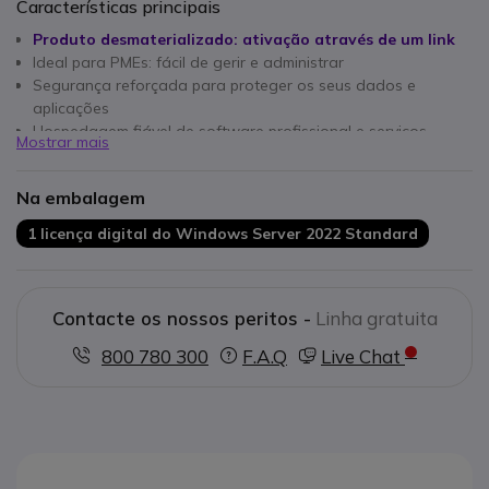
Características principais
Produto desmaterializado: ativação através de um link
Ideal para PMEs: fácil de gerir e administrar
Segurança reforçada para proteger os seus dados e
aplicações
Hospedagem fiável de software profissional e serviços
Mostrar mais
internos
Compatível com nuvem híbrida com Microsoft Azure
Na embalagem
Virtualização simples para criar vários ambientes de trabalho
Gestão centralizada de ficheiros, utilizadores e dispositivos
1 licença digital do Windows Server 2022 Standard
Solução escalável que se adapta ao crescimento da sua
empresa
Contacte os nossos peritos -
Linha gratuita
800 780 300
F.A.Q
Live Chat