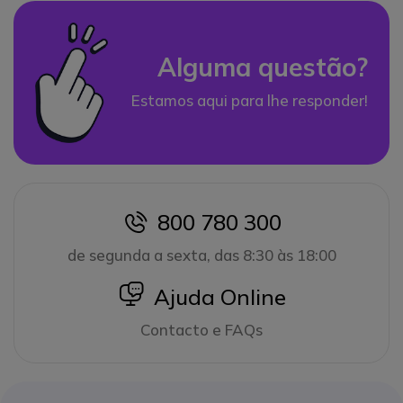
Alguma questão?
Estamos aqui para lhe responder!
800 780 300
icon
de segunda a sexta, das 8:30 às 18:00
icon
Ajuda Online
Contacto e FAQs