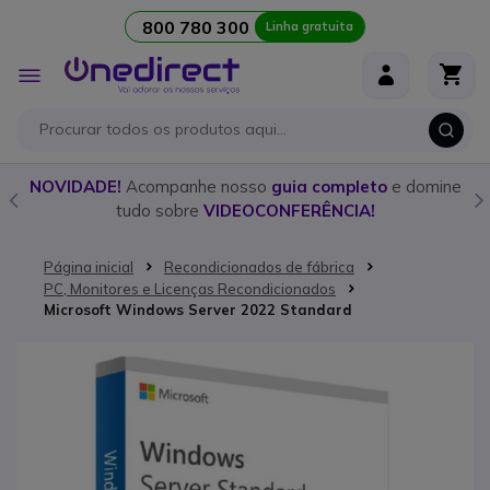
800 780 300
Linha gratuita
Ir para o Conteúdo
Alternar
Nav
o
NOVIDADE!
Acompanhe nosso
guia completo
e domine
tudo sobre
VIDEOCONFERÊNCIA!
Página inicial
Recondicionados de fábrica
PC, Monitores e Licenças Recondicionados
Microsoft Windows Server 2022 Standard
Saltar para o final da Galeria de imagens