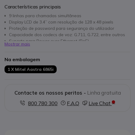
Características principais
9 linhas para chamadas simultâneas
Display LCD de 3.4” com resolução de 128 x 48 pixels
Proteção de password para segurança do utilizador
Capacidade dos codecs de voz: G.711, G.722, entre outros
Suporte para Power over Ethernet (PoE)
Mostrar mais
Conectividade Ethernet de 10/100/1000 Mbit/s
8 teclas programáveis para melhor usabilidade
Na embalagem
1 X Mitel Aastra 6865i
Contacte os nossos peritos -
Linha gratuita
800 780 300
F.A.Q
Live Chat