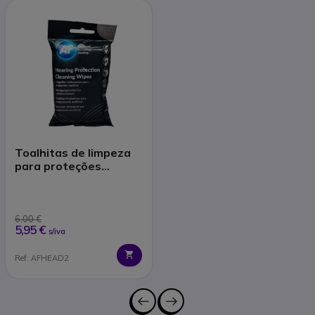
Toalhitas de limpeza
para proteções
auditivas
6,00 €
5,95 €
s/iva
Ref: AFHEAD2