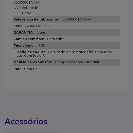
80C00001AAA-
A Telefone IP
Preto
80C00001AAA-A
7630013825722
1 ano
Com cabo
IPBX
Com tecla de remarcação, Com tecla
mute, Com tecla R
Compatível com 1 módulo
Com PoE
Acessórios