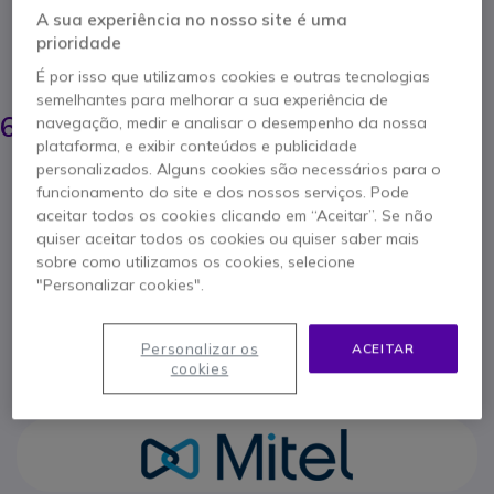
Comunicação Eficiente com o Mitel
A sua experiência no nosso site é uma
80C00001AAA-A
prioridade
POUPE 109,00 €
É por isso que utilizamos cookies e outras tecnologias
semelhantes para melhorar a sua experiência de
179,25 €
69,95 €
navegação, medir e analisar o desempenho da nossa
s/iva
-
86,04 €
Iva Incl.
plataforma, e exibir conteúdos e publicidade
personalizados. Alguns cookies são necessários para o
Qtd
ADICIONAR AO CARRINHO
funcionamento do site e dos nossos serviços. Pode
aceitar todos os cookies clicando em “Aceitar”. Se não
quiser aceitar todos os cookies ou quiser saber mais
ORÇAMENTO EM 4 HORAS
sobre como utilizamos os cookies, selecione
"Personalizar cookies".
13 produtos
em stock
Entrega:
24/48 h
Personalizar os
ACEITAR
1 ano de garantia
do fabricante
cookies