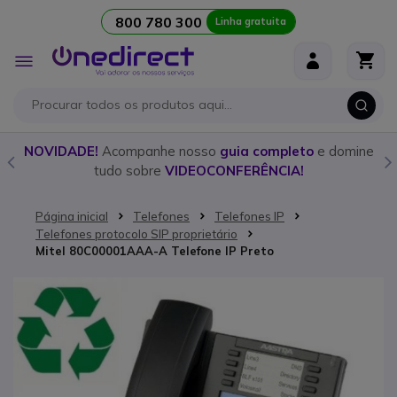
800 780 300
Linha gratuita
Ir para o Conteúdo
Alternar
Nav
o
NOVIDADE!
Acompanhe nosso
guia completo
e domine
tudo sobre
VIDEOCONFERÊNCIA!
Página inicial
Telefones
Telefones IP
Telefones protocolo SIP proprietário
Mitel 80C00001AAA-A Telefone IP Preto
Saltar para o final da Galeria de imagens