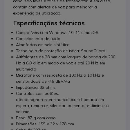
cabo, são leves e fáceis de transportar. Além disso,
contam com alertas de voz para melhorar a
experiência de utilização.
Especificações técnicas
Compatíveis com Windows 10, 11 e macOS
Cancelamento de ruído
Almofadas em pele sintética
Tecnologia de proteção acústica: SoundGuard
Altifalantes de 28 mm com largura de banda de 200
Hz a 6,8 kHz em modo de voz e até 20 kHz em
multimédia
Microfone com resposta de 100 Hz a 10 kHz e
sensibilidade de -45 dBV/Pa
Impedância: 32 ohms
Controlos com botões:
atender/ignorar/terminar/colocar chamada em
espera; remarcar; silenciar; aumentar e diminuir o
volume
Peso: 87 g com cabo
Dimensões: 155 × 32 × 178 mm