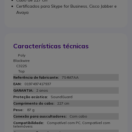
Cabo de 227 cm
Certificados para Skype for Business, Cisco Jabber e
Avaya
Características técnicas
Poly
Blackwire
C3225
Top
7S4M7AA
0197497417937
2 anos
SoundGuard
227 cm
87 g
Com cabo
Compatível com PC, Compatível com
telemóveis