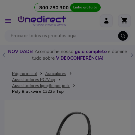
800 780 300
Linha gratuita
Ir para o Conteúdo
Alternar
Nav
o
NOVIDADE!
Acompanhe nosso
guia completo
e domine
tudo sobre
VIDEOCONFERÊNCIA!
Página inicial
Auriculares
Auscultadores PC/Voip
Auscultadores ligação por jack
Poly Blackwire C3225 Top
Saltar para o final da Galeria de imagens