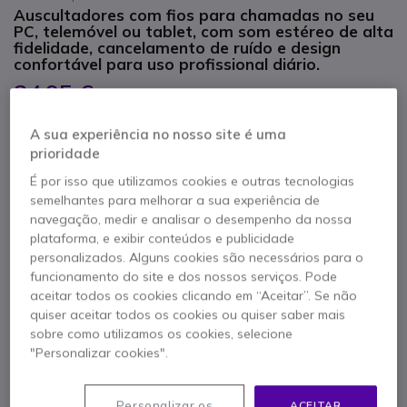
Auscultadores com fios para chamadas no seu
PC, telemóvel ou tablet, com som estéreo de alta
fidelidade, cancelamento de ruído e design
confortável para uso profissional diário.
24,95 €
s/iva
30,69 €
Iva Incl.
Qtd
A sua experiência no nosso site é uma
ADICIONAR AO CARRINHO
prioridade
É por isso que utilizamos cookies e outras tecnologias
ORÇAMENTO EM 4 HORAS
semelhantes para melhorar a sua experiência de
navegação, medir e analisar o desempenho da nossa
Esgotado
plataforma, e exibir conteúdos e publicidade
personalizados. Alguns cookies são necessários para o
funcionamento do site e dos nossos serviços. Pode
2 anos de garantia
do fabricante
aceitar todos os cookies clicando em “Aceitar”. Se não
quiser aceitar todos os cookies ou quiser saber mais
sobre como utilizamos os cookies, selecione
"Personalizar cookies".
Personalizar os
ACEITAR