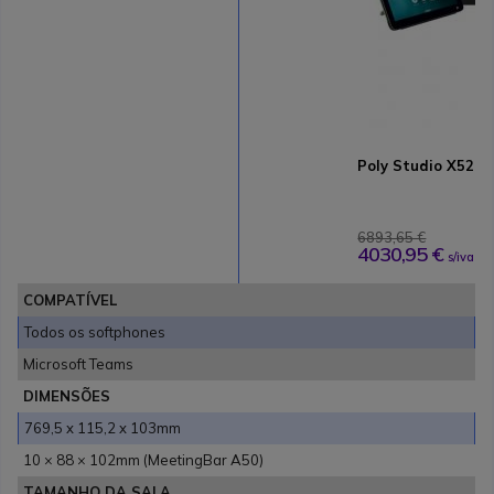
Poly Studio X52 a
6893,65 €
4030,95 €
s/iva
COMPATÍVEL
Todos os softphones
Microsoft Teams
DIMENSÕES
769,5 x 115,2 x 103mm
10 × 88 × 102mm (MeetingBar A50)
TAMANHO DA SALA