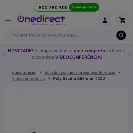
800 780 300
Linha gratuita
Ir para o Conteúdo
Alternar
Nav
o
NOVIDADE!
Acompanhe nosso
guia completo
e domine
tudo sobre
VIDEOCONFERÊNCIA!
Página inicial
Sala de reunião com videoconferência
Videoconferência
Poly Studio X52 and TC10
Saltar para o final da Galeria de imagens