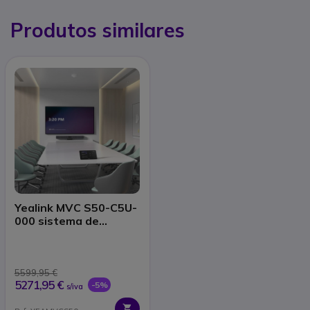
Produtos similares
Yealink MVC S50-C5U-
000 sistema de
videoconferência
5599,95 €
5271,95 €
-5%
s/iva