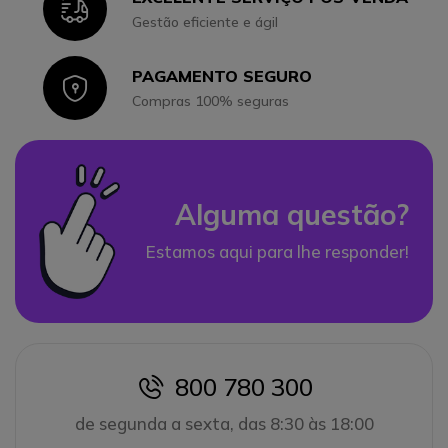
Icon
Gestão eficiente e ágil
PAGAMENTO SEGURO
Icon
Compras 100% seguras
Alguma questão?
Estamos aqui para lhe responder!
800 780 300
icon
de segunda a sexta, das 8:30 às 18:00