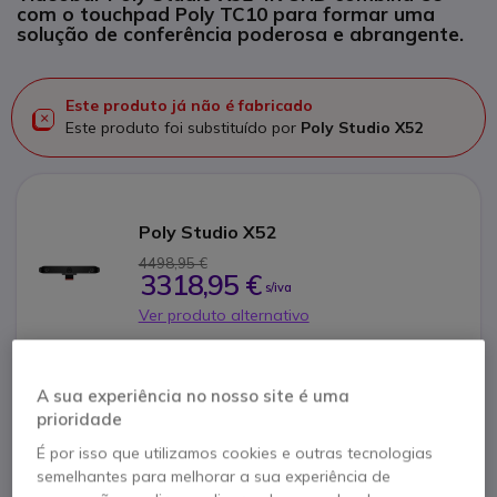
com o touchpad Poly TC10 para formar uma
solução de conferência poderosa e abrangente.
Este produto já não é fabricado
Este produto foi substituído por
Poly Studio X52
Poly Studio X52
4498,95 €
3318,95 €
s/iva
Ver produto alternativo
A sua experiência no nosso site é uma
prioridade
Contacte os nossos peritos -
Linha gratuita
É por isso que utilizamos cookies e outras tecnologias
800 780 300
F.A.Q
Live Chat
semelhantes para melhorar a sua experiência de