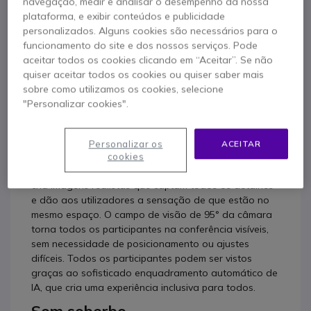
navegação, medir e analisar o desempenho da nossa
plataforma, e exibir conteúdos e publicidade
personalizados. Alguns cookies são necessários para o
funcionamento do site e dos nossos serviços. Pode
aceitar todos os cookies clicando em “Aceitar”. Se não
Descrição produto
quiser aceitar todos os cookies ou quiser saber mais
sobre como utilizamos os cookies, selecione
"Personalizar cookies".
Poly Studio X52 e TC10
Imagens Incríveis
Personalizar os
ACEITAR
cookies
A potente câmara 4K Ultra HD utilizada neste sistema
cria imagens realistas que captam todos os detalhes
e dão aos utilizadores a sensação de que estão no
mesmo espaço. O campo de visão de 95° da câmara
torna todos os participantes na conferência visíveis,
sem necessidade de posicionamento ou ajustes
difíceis. Todos os participantes podem ser vistos
graças ao sofisticado enquadramento automático de
IA, que cria uma experiência inclusiva para todos.