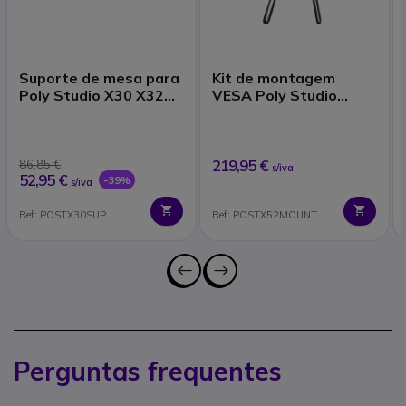
Suporte de mesa para
Kit de montagem
Poly Studio X30 X32
VESA Poly Studio
V12
X52/V52
219,95 €
86,85 €
s/iva
52,95 €
-39%
s/iva
Ref: POSTX30SUP
Ref: POSTX52MOUNT
Perguntas frequentes