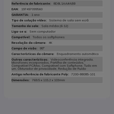
8D8L1AA#ABB
197497099560
1 ano
Sistema de sala sem ecrã
Sala média (6-12)
Sem computador
Todos os softphones
4K
95°
Enquadramento automático
Videoconferência integrada,
Microfones incorporados, Partilha de conteúdos,
Compatível PC/Mac, Compativel com Softphone, Tudo em
um, Obturador de privacidade, Redução de Ruído
7200-88085-101
769,5 x 115,2 x 103mm