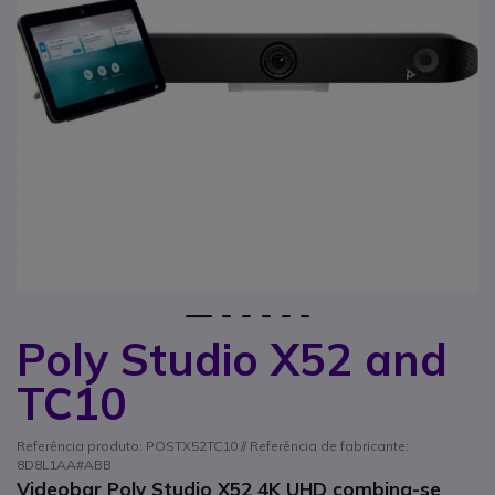
1
2
3
4
5
6
Poly Studio X52 and
Saltar para o início da Galeria de imagens
TC10
Referência produto: POSTX52TC10 // Referência de fabricante:
8D8L1AA#ABB
Videobar Poly Studio X52 4K UHD combina-se