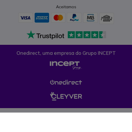
Aceitamos
Onedirect, uma empresa do Grupo INCEPT
Condições gerais de venda
Proteção de dados
Cookies