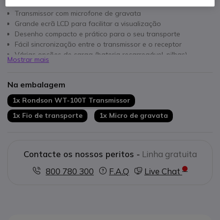
Transmissor com microfone de gravata
Grande ecrã LCD para facilitar a visualização
Desenho compacto e prático para o seu transporte
Fácil sincronização entre o transmissor e o receptor
Várias opções de carga (bateria recarregável, pilhas)
Mostrar mais
Fácil de usar
Na embalagem
1x Rondson WT-100T Transmissor
1x Fio de transporte
1x Micro de gravata
Contacte os nossos peritos -
Linha gratuita
800 780 300
F.A.Q
Live Chat