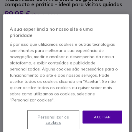
compacto e prático - ideal para visitas guiadas
89,95 €
s/iva
110,64 €
Iva Incl.
Qtd
ADICIONAR AO CARRINHO
A sua experiência no nosso site é uma
prioridade
É por isso que utilizamos cookies e outras tecnologias
ORÇAMENTO EM 4 HORAS
semelhantes para melhorar a sua experiência de
navegação, medir e analisar o desempenho da nossa
3 produtos
em stock
Entrega:
24/48 h
plataforma, e exibir conteúdos e publicidade
35 produtos em stock plataforma
personalizados. Alguns cookies são necessários para o
Entrega:
5-7 dias
funcionamento do site e dos nossos serviços. Pode
aceitar todos os cookies clicando em “Aceitar”. Se não
quiser aceitar todos os cookies ou quiser saber mais
2 anos de garantia
do fabricante
sobre como utilizamos os cookies, selecione
"Personalizar cookies".
Personalizar os
ACEITAR
cookies
Características principais