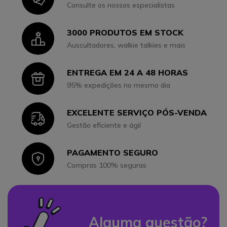
Consulte os nossos especialistas
3000 PRODUTOS EM STOCK
Icon
Auscultadores, walkie talkies e mais
ENTREGA EM 24 A 48 HORAS
Icon
95% expedições no mesmo dia
EXCELENTE SERVIÇO PÓS-VENDA
Icon
Gestão eficiente e ágil
PAGAMENTO SEGURO
Icon
Compras 100% seguras
Alguma questão?