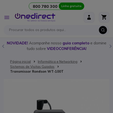
800 780 300
Linha gratuita
Ir para o Conteúdo
Alternar
Nav
o
NOVIDADE!
Acompanhe nosso
guia completo
e domine
tudo sobre
VIDEOCONFERÊNCIA!
Página inicial
Informática e Networking
Sistemas de Visitas Guiadas
Transmissor Rondson WT-100T
Saltar para o final da Galeria de imagens