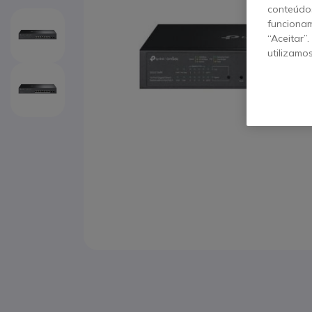
conteúdos
funcionam
“Aceitar”
utilizamo
Saltar para o início da Galeria de imagens