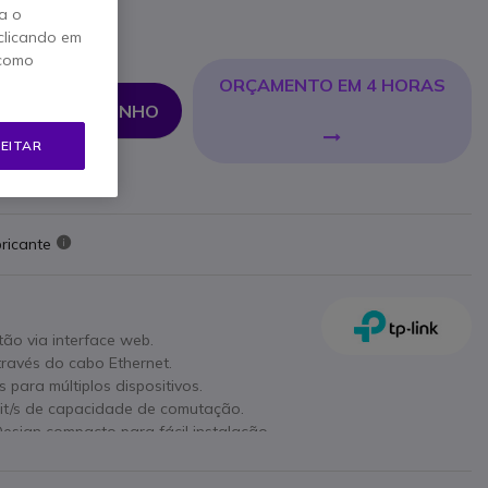
a o
Incl.
clicando em
 como
ORÇAMENTO EM 4 HORAS
NAR AO CARRINHO
EITAR
ricante
tão via interface web.
través do cabo Ethernet.
para múltiplos dispositivos.
it/s de capacidade de comutação.
esign compacto para fácil instalação.