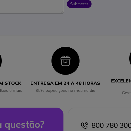
Submeter
con
Icon
EXCELE
EM STOCK
ENTREGA EM 24 A 48 HORAS
lkies e mais
95% expedições no mesmo dia
Gest
 questão?
800 780 30
icon