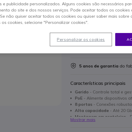
201,25 €
 e publicidade personalizados. Alguns cookies são necessários par
181,95 €
s/iva
-
223,80 €
Iva 
ento do site e dos nossos serviços. Pode aceitar todos os cookies 
. Se não quiser aceitar todos os cookies ou quiser saber mais sobre
s os cookies, selecione "Personalizar cookies".
Qtd
ADICIO
Personalizar os cookies
AC
Esgotado
5 anos de garantia
do fab
Características principais
Gerido
- Controle total e ges
PoE
- Alimente dispositivos a
8 portas
- Conexões robustas 
Alta capacidade
- Até 20 Gb
Montagem em prateleira
- D
Mostrar mais