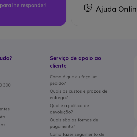
para lhe responder!
icon
Ajuda Onlin
juda?
Serviço de apoio ao
cliente
Como é que eu faço um
pedido?
80 300
Quais os custos e prazos de
entrega?
Qual é a política de
entes
devolução?
nto
Quais são as formas de
ios
pagamento?
Como fazer seguimento de