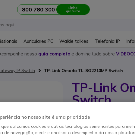
Linha
800 780 300
gratuita
issionais
Auriculares PC
Walkie talkies
Telefonia IP
Info
Acompanhe nosso
guia completo
e domine tudo sobre
VIDEOC
ateway IP Switch
TP-Link Omada TL-SG2210MP Switch
TP-Link 
Switch
Referência produto: TPLSG2210MP //
periência no nosso site é uma prioridade
Conecte-se com eficiênc
o que utilizamos cookies e outras tecnologias semelhantes para mel
POUPE 19,00 €
ia de navegação, medir e analisar o desempenho da nossa plataform