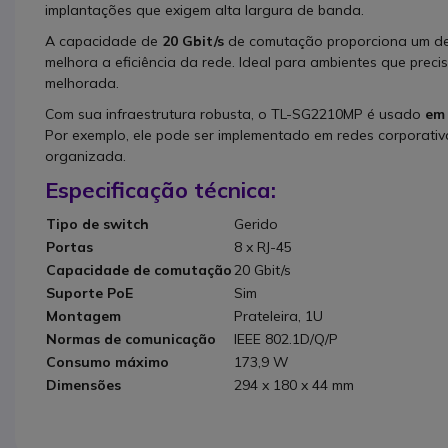
implantações que exigem alta largura de banda.
A capacidade de
20 Gbit/s
de comutação proporciona um des
melhora a eficiência da rede. Ideal para ambientes que prec
melhorada.
Com sua infraestrutura robusta, o TL-SG2210MP é usado
em 
Por exemplo, ele pode ser implementado em redes corporativ
organizada.
Especificação técnica:
Tipo de switch
Gerido
Portas
8 x RJ-45
Capacidade de comutação
20 Gbit/s
Suporte PoE
Sim
Montagem
Prateleira, 1U
Normas de comunicação
IEEE 802.1D/Q/P
Consumo máximo
173,9 W
Dimensões
294 x 180 x 44 mm