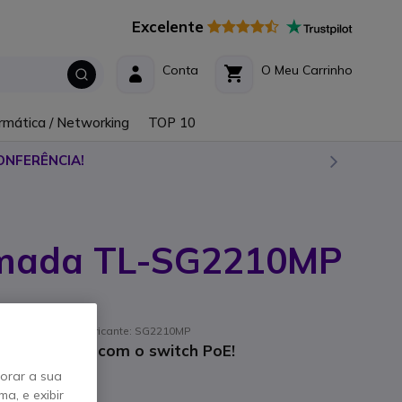
Excelente
Conta
O Meu Carrinho
rmática / Networking
TOP 10
ONFERÊNCIA!
Omada TL-SG2210MP
 Referência de fabricante: SG2210MP
ia e potência com o switch PoE!
horar a sua
a, e exibir