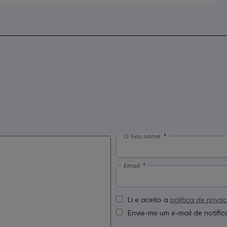
O Seu nome:
Email:
Li e aceito a
política de priva
Envie-me um e-mail de notifi