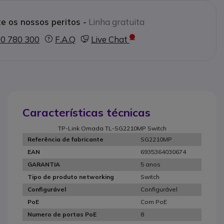
e os nossos peritos -
Linha gratuita
0 780 300
F.A.Q
Live Chat
Características técnicas
TP-Link Omada TL-SG2210MP Switch
SG2210MP
Referência de fabricante
6935364030674
EAN
5 anos
GARANTIA
Switch
Tipo de produto networking
Configurável
Configurável
Com PoE
PoE
8
Numero de portas PoE