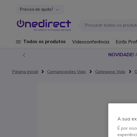
Precisa de ajuda?
Ir para o Conteúdo
Todos os produtos
Videoconferência
Ecrãs Prof
NOVIDADE!
Página inicial
Comunicações Voip
Gateways Voip
G
Saltar para o final da Galeria de imagens
A sua ex
É por iss
experiênc