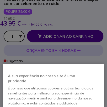
com cancelamento de ruído.
POUPE 29,00 €
72,95 €
43,95 €
s/iva
-
54,06 €
Iva Incl.
Qtd
ADICIONAR AO CARRINHO
ORÇAMENTO EM 4 HORAS
Esgotado
100+ produtos em stock plataforma
Entrega:
5-7 dias
A sua experiência no nosso site é uma
prioridade
2 anos de garantia
do fabricante
É por isso que utilizamos cookies e outras tecnologias
semelhantes para melhorar a sua experiência de
navegação, medir e analisar o desempenho da nossa
plataforma, e exibir conteúdos e publicidade