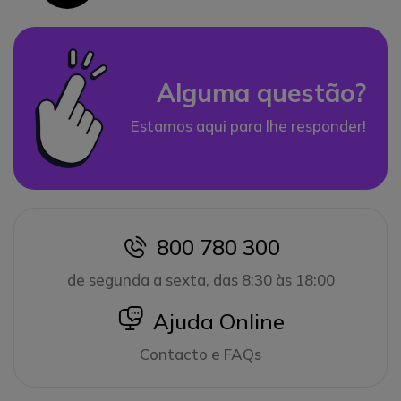
Alguma questão?
Estamos aqui para lhe responder!
800 780 300
icon
de segunda a sexta, das 8:30 às 18:00
icon
Ajuda Online
Contacto e FAQs