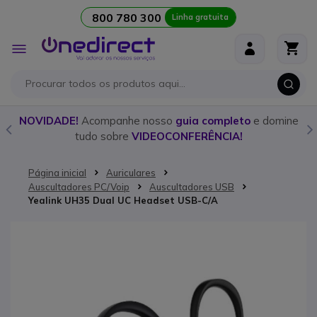
800 780 300
Linha gratuita
Ir para o Conteúdo
Alternar
Nav
o
NOVIDADE!
Acompanhe nosso
guia completo
e domine
tudo sobre
VIDEOCONFERÊNCIA!
Página inicial
Auriculares
Auscultadores PC/Voip
Auscultadores USB
Yealink UH35 Dual UC Headset USB-C/A
Saltar para o final da Galeria de imagens