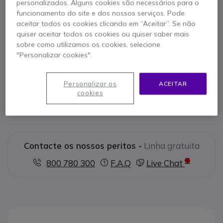
personalizados. Alguns cookies são necessários para o
funcionamento do site e dos nossos serviços. Pode
aceitar todos os cookies clicando em “Aceitar”. Se não
Características principais
quiser aceitar todos os cookies ou quiser saber mais
Microfone duplo:
Voz clara
sobre como utilizamos os cookies, selecione
USB-C/A:
Compatibilidade ampla
"Personalizar cookies".
Mostrar mais
Personalizar os
ACEITAR
Na embalagem
cookies
Headset
Cabo USB
Contacte os nossos peritos -
Linha gratuita
800 780 300
F.A.Q
Live Chat