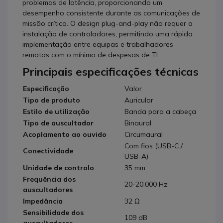
problemas de latência, proporcionando um
desempenho consistente durante as comunicações de
missão crítica. O design plug-and-play não requer a
instalação de controladores, permitindo uma rápida
implementação entre equipas e trabalhadores
remotos com o mínimo de despesas de TI.
Principais especificações técnicas
Especificação
Valor
Tipo de produto
Auricular
Estilo de utilização
Banda para a cabeça
Tipo de auscultador
Binaural
Acoplamento ao ouvido
Circumaural
Com fios (USB-C /
Conectividade
USB-A)
Unidade de controlo
35 mm
Frequência dos
20-20.000 Hz
auscultadores
Impedância
32 Ω
Sensibilidade dos
109 dB
auscultadores