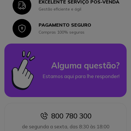
EXCELENTE SERVIÇO PÓS-VENDA
Icon
Gestão eficiente e ágil
PAGAMENTO SEGURO
Icon
Compras 100% seguras
Alguma questão?
Estamos aqui para lhe responder!
800 780 300
icon
de segunda a sexta, das 8:30 às 18:00