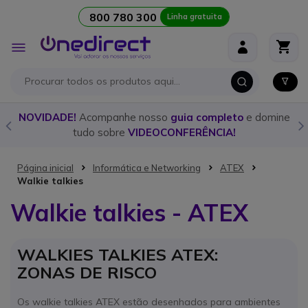
800 780 300
Linha gratuita
Ir para o Conteúdo
Alternar
Nav
o
NOVIDADE!
Acompanhe nosso
guia completo
e domine
tudo sobre
VIDEOCONFERÊNCIA!
Página inicial
Informática e Networking
ATEX
Walkie talkies
Walkie talkies - ATEX
WALKIES TALKIES ATEX:
ZONAS DE RISCO
Os walkie talkies ATEX estão desenhados para ambientes