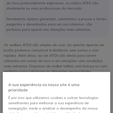
de risco potencialmente explosivos, os rádios ATEX são
atualmente os mais profissionais do mercado.
Rendimento óptimo garantido, submetidos a provas e testes
exigentes e desenhados para um uso intensivo, são
perfeitos para operar nas situações mais extremas.
Os walkies ATEX são simples de usar, ao apertar apenas um
botão podemos comunicar à distância, sem custos e com
rapidez. Além disso, ao ser ATEX são ideais para serem
utilizados em zonas de risco e em situações com condições
mais extremas. Dispomos de walkie talkies com licença ou sem,
perfeitos para satisfazer as diferentes necessidades.
A sua experiência no nosso site é uma
12 artigos
prioridade
É por isso que utilizamos cookies e outras tecnologias
semelhantes para melhorar a sua experiência de
navegação, medir e analisar o desempenho da nossa