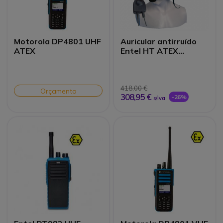
Motorola DP4801 UHF
Auricular antirruído
ATEX
Entel HT ATEX
CHP950HD
418,00 €
Orçamento
308,95 €
-26%
s/iva