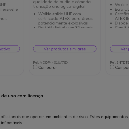
qualidade de audio e cómoda
UHF
Walkie
transição analógico-digital
mersível e
Ecrã O
Walkie-talkie UHF com
Certifi
nais
certificado ATEX: para áreas
ATEX II
potencialmente explosivas
Dispõe 
Portátil digital com 32 canais
Com 5 
de
3 botões laterais
funcio
programáveis
Compat
Ajuste automático de volume
terceir
Normativa IP67
Potênc
nativo
Ver produtos similares
Ver 
Supressão automática de
IIC
ruído ambiente
Função homem "caído",
Ref: MODP4401UATEX
Ref: ENTDT
trabalhador isolado
Comparar
Compa
GPS
Disponível em versão VHF
 de uso com licença
rofissionais que operam em ambientes de risco. Estes equipamentos
 inflamáveis.