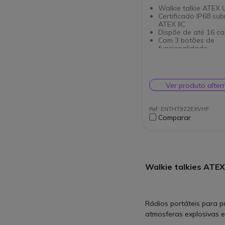
Walkie talkie ATEX 
Certificado IP68 sub
ATEX IIC
Dispõe de até 16 ca
Com 3 botões de
funcionalidade
Compatível com BA 
terceiros
Ver produto alter
Ref: ENTHT922EXVHF
Comparar
Walkie talkies ATEX
Rádios portáteis para p
atmosferas explosivas e