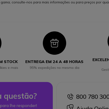
gama, consulte-nos para mais informações ou para preços por qua
con
Icon
EXCELE
EM STOCK
ENTREGA EM 24 A 48 HORAS
lkies e mais
95% expedições no mesmo dia
Gest
 questão?
800 780 30
icon
para lhe responder!
icon
Ajuda Onlin