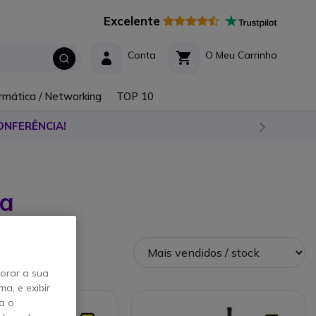
Excelente
Conta
O Meu Carrinho
rmática / Networking
TOP 10
ONFERÊNCIA!
ça
horar a sua
a, e exibir
a o