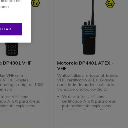
clicando em
 como
EITAR
a DP4801 VHF
Motorola DP4401 ATEX -
VHF
lkie VHF com
Walkie talkie profissional, banda
o ATEX. Simples
VHF, certificado ATEX. Grande
analógica-digital, 1000
qualidade de audio e cómoda
om ecrã
transição analógico-digital
-talkie VHF com
Walkie-talkie UHF com
cado ATEX: para áreas
certificado ATEX: para áreas
almente explosivas
potencialmente explosivas
ransição analógica-
Portátil digital com 32 canais
3 botões laterais
ortátil digital com 1000
programáveis
Ajuste automático de volume