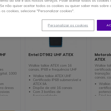
ento do site e dos nossos serviços. Pode aceitar todos os cookies 
. Se não quiser aceitar todos os cookies ou quiser saber mais sobre
s os cookies, selecione "Personalizar cookies".
Personalizar os cookies
AC
UHF
Entel DT982 UHF ATEX
Motorol
ATEX
Walkie talkie ATEX com 16
Walkie ta
les
canais, IP68 e frequência UHF
certificad
gital, 1000
transição 
Walkie talkie ATEX UHF
canais, c
Certificado IP68 submersível e
com
ATEX IIA
Walkie
ara áreas
Dispõe de até 16 canais
certifi
osivas
Com 3 botões de
potenci
ógica-
funcionalidade
Fácil t
Compatível com BA de
digital
al com 1000
terceiros
Rádio p
canais