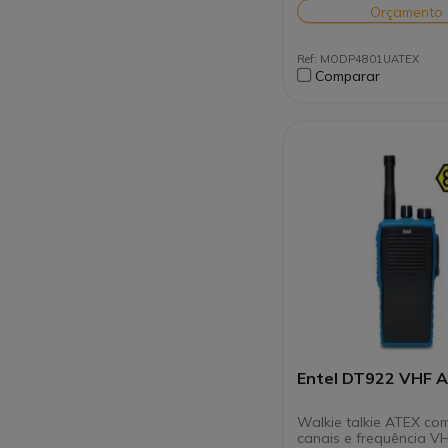
5 botões laterais
Orçamento
programáveis
Ajuste automático 
Normativa IP67
Ref: MODP4801UATEX
Supressão automáti
Comparar
ruído ambiente
Função homem "caíd
trabalhador isolado
Disponível versão 
ATEX
Entel DT922 VHF 
Walkie talkie ATEX co
canais e frequência V