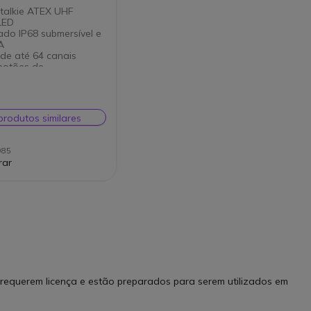
 talkie ATEX UHF
LED
cado IP68 submersível e
A
de até 64 canais
botões de
nalidade
ível com BA de
os
ia de saída 1W, ATEX
produtos similares
985
rar
 requerem licença e estão preparados para serem utilizados em