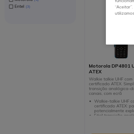
funcionam
Entel
“Aceitar”
3
utilizamo
Motorola DP4801 
ATEX
Walkie talkie UHF com
certificado ATEX. Simp
transição analógica-di
canais, com ecrã
Walkie-talkie UHF 
certificado ATEX: p
potencialmente expl
Fácil transição anal
digital
Rádio portátil digit
canais