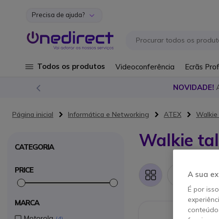
Precisa de ajuda?
Ir para o Conteúdo
Todos os produtos
Videoconferência
Ecrãs Prof
NOVIDADE!
Página inicial
Informática e Networking
ATEX
Walkie 
Walkie ta
CATEGORIA
PRICE
A sua ex
7 art
Grelha
Lista
É por iss
experiênc
MARCA
conteúdos
Motorola
4