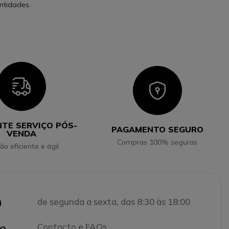
ntidades.
Icon
Icon
NTE SERVIÇO PÓS-
PAGAMENTO SEGURO
VENDA
Compras 100% seguras
ão eficiente e ágil
0
de segunda a sexta, das 8:30 às 18:00
e
Contacto e FAQs