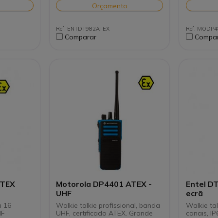
5 botõe
Orçamento
progra
de volume
Ajuste
Normat
Ref: ENTDT982ATEX
Ref: MODP
ca de
Supres
Comparar
Compa
ruído 
o",
Função
trabalh
DP4801 VHF
Dispon
ATEX
ATEX
Motorola DP4401 ATEX -
Entel D
UHF
ecrã
m 16
Walkie talkie profissional, banda
Walkie ta
HF
UHF, certificado ATEX. Grande
canais, I