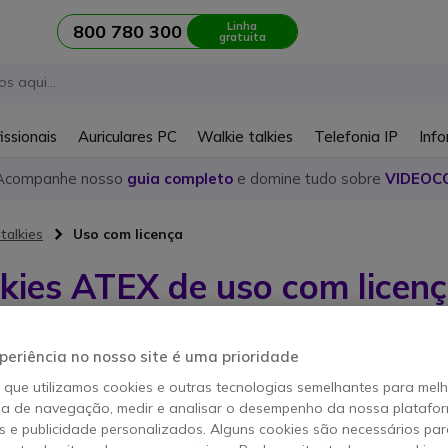
Linha
800 780 300
gratuita
issionais
Auriculares PC
Walkie talkies
Telefonia IP
Info
Acompanhe nosso
guia completo
e domine tudo sobre
VIDEOC
talkies
Uso com licença
lkies ATEX de uso com licen
periência no nosso site é uma prioridade
igos
o que utilizamos cookies e outras tecnologias semelhantes para mel
ia de navegação, medir e analisar o desempenho da nossa plataform
 e publicidade personalizados. Alguns cookies são necessários par